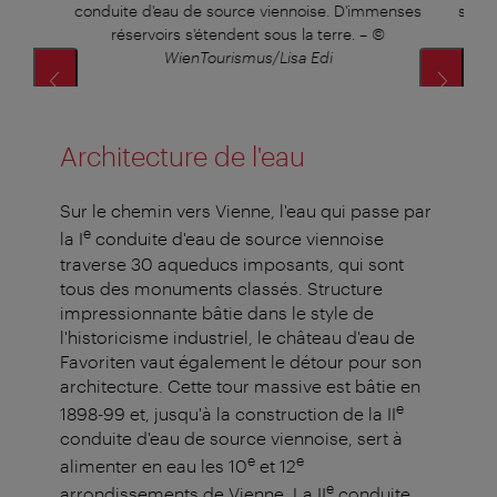
conduite d'eau de source viennoise. D'immenses
sourc
réservoirs s'étendent sous la terre.
–
©
WienTourismus/Lisa Edi
Architecture de l'eau
Sur le chemin vers Vienne, l'eau qui passe par
e
la I
conduite d'eau de source viennoise
traverse 30 aqueducs imposants, qui sont
tous des monuments classés. Structure
impressionnante bâtie dans le style de
l'historicisme industriel, le château d'eau de
Favoriten vaut également le détour pour son
architecture. Cette tour massive est bâtie en
e
1898-99 et, jusqu'à la construction de la II
conduite d'eau de source viennoise, sert à
e
e
alimenter en eau les 10
et 12
e
arrondissements de Vienne. La II
conduite