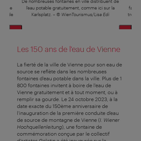
té
De nombreuses fontaines en ville distribuent de
D
e et se
l'eau potable gratuitement, comme ici sur la
fabriq
oins de
Karlsplatz.
–
© WienTourismus/Lisa Edi
trouve
i
Les 150 ans de l'eau de Vienne
La fierté de la ville de Vienne pour son eau de
source se reflète dans les nombreuses
fontaines d'eau potable dans la ville. Plus de 1
800 fontaines invitent à boire de l'eau de
Vienne gratuitement et à tout moment, ou à
remplir sa gourde. Le 24 octobre 2023, à la
date exacte du 150ème anniversaire de
l’inauguration de la première conduite d’eau
de source de montagne de Vienne (
I. Wiener
Hochquellenleitung
), une fontaine de
commémoration conçue par le collectif
d’artistes Gelatin a été inaugurée sur la