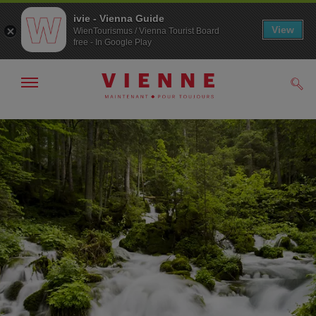
ivie - Vienna Guide
View
WienTourismus / Vienna Tourist Board
free - In Google Play
Afficher
Rech
/
masquer
la
Navigation
Contenu
navigation