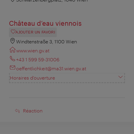
Château d’eau viennois
AJOUTER UN FAVORI
Windtenstraße 3, 1100 Wien
www.wien.gv.at
+43 1 599 59-31006
oeffentlichkeit@ma31.wien.gv.at
Horaires d'ouverture
Réaction
Réaction