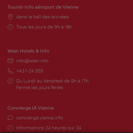
Tourist-Info aéroport de Vienne
Lieu:
dans le hall des arrivées
Horaires
Tous les jours de 9h à 18h
d'ouverture:
Wien Hotels & Info
E-
info@wien.info
mail:
Téléphone:
+43-1-24 555
Horaires
Du Lundi au Vendredi de 9h à 17h
d'ouverture:
Fermé les jours fériés
Concierge IA Vienne
Ort:
concierge.vienna.info
Öffnungszeiten:
Informations 24 heures sur 24