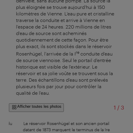
dénivelé, sans aucune pompe. La source la
plus éloignée se trouve aujourd'hui à 150
kilomètres de Vienne. L'eau pure et cristalline
traverse la conduite et arrive à Vienne en
l'espace de 24 heures. 220 millions de litres
d'eau de source sont acheminés
quotidiennement de cette façon. Pour être
plus exact, ils sont stockés dans le réservoir
re
Rosenhügel, l'arrivée de la I
conduite d'eau
de source viennoise. Seul le portail d'entrée
historique est visible de l'extérieur. Le
réservoir et sa jolie voûte se trouvent sous la
terre. Des échantillons d'eau sont prélevés
plusieurs fois par jour pour contrôler la
qualité de l'eau.
sur
Afficher toutes les photos
1
/
3
lème du
Le réservoir Rosenhügel et son ancien portail
Cla
s à
datant de 1873 marquent le terminus de la Ire
Liesi