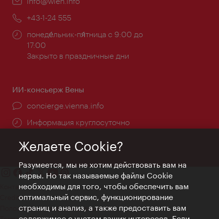
Эл.
info@wien.info
почта:
Телефон:
+43-1-24 555
Часы
понеде́льник-пя́тница с 9:00 до
работы:
17:00
Закрыто в праздничные дни
ИИ-консьерж Вены
concierge.vienna.info
Информация круглосуточно
Желаете Cookie?
Разумеется, мы не хотим действовать вам на
нервы. Но так называемые файлы Cookie
необходимы для того, чтобы обеспечить вам
Контакт
оптимальный сервис, функционирование
Credits
страниц и анализ, а также предоставить вам
Положение о конфиденциальности
содержимое с учетом ваших интересов. Если
Terms of Use