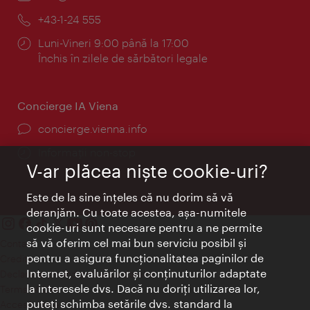
mail:
Telefon:
+43-1-24 555
Program:
Luni-Vineri 9:00 până la 17:00
Închis în zilele de sărbători legale
Concierge IA Viena
concierge.vienna.info
Informații non-stop
V-ar plăcea nişte cookie-uri?
Este de la sine înţeles că nu dorim să vă
deranjăm. Cu toate acestea, aşa-numitele
cookie-uri sunt necesare pentru a ne permite
să vă oferim cel mai bun serviciu posibil şi
Contact
pentru a asigura funcţionalitatea paginilor de
Credits
Internet, evaluărilor şi conţinuturilor adaptate
Declaraţie privind protecţia datelor
la interesele dvs. Dacă nu doriţi utilizarea lor,
Terms of Use
puteţi schimba setările dvs. standard la
Accesibilitate