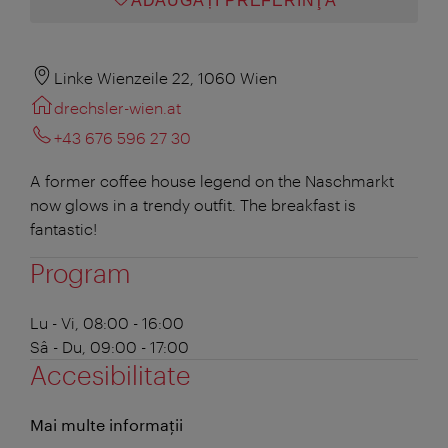
ADĂUGAȚI PREFERINŢA
Linke Wienzeile 22, 1060 Wien
drechsler-wien.at
+43 676 596 27 30
A former coffee house legend on the Naschmarkt
now glows in a trendy outfit. The breakfast is
fantastic!
Program
Lu - Vi, 08:00 - 16:00
Sâ - Du, 09:00 - 17:00
Accesibilitate
Mai multe informații