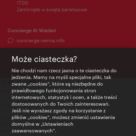
otwarcia:
17.00
Zamknięte w święta państwowe
Concierge AI Wiedeń
concierge.vienna.info
Informacje przez całą dobę
Może ciasteczka?
Nie chodzi nam rzecz jasna o te ciasteczka do
jedzenia. Mamy na myśli specjalne pliki, tak
zwane „cookies”, które są niezbędne do
prawidłowego funkcjonowania stron
Kontakt
internetowych, statystyk i ocen, a także treści
Credits
dostosowanych do Twoich zainteresowań.
Zgoda na przetwarzanie danych osobowych
Jeśli nie wyrażasz zgody na korzystanie z
Terms of Use
plików „cookies”, możesz zmienić ustawienia
Dostępność
domyślne w „Ustawieniach
Kontakt prasowy
zaawansowanych”.
Ustawienia cookies