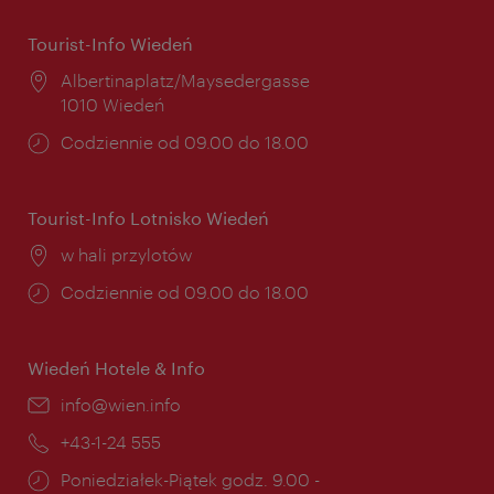
Tourist-Info Wiedeń
Miejsce:
Albertinaplatz/Maysedergasse
1010 Wiedeń
Godziny
Codziennie od 09.00 do 18.00
otwarcia:
Tourist-Info Lotnisko Wiedeń
Miejsce:
w hali przylotów
Godziny
Codziennie od 09.00 do 18.00
otwarcia:
Wiedeń Hotele & Info
E-
info@wien.info
mail:
Telefon:
+43-1-24 555
Godziny
Poniedziałek-Piątek godz. 9.00 -