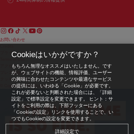
お問い合わせ
Credits
プライバシーポリシー
Cookieはいかがですか？
Terms of Use
もちろん無理なオススメはいたしません。です
アクセシビリティ
が、ウェブサイトの機能、情報評価、ユーザー
プレス連絡先
の興味に合わせたコンテンツや最適なサービス
クッキーの設定
の提供には、いわゆる「Cookie」が必要です。
© Copyright WienTourismus
これが必要ないと判断された場合には、「詳細
設定」で標準設定を変更できます。 ヒント：サ
イトをご利用の際は、下部フッターにある
「Cookieの設定」リンクを使用することで、い
つでもCookieの設定を変更できます。
詳細設定で