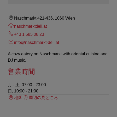
Naschmarkt 421-436, 1060 Wien
naschmarktdeli.at
+43 1 585 08 23
info@naschmarkt-deli.at
A cozy eatery on Naschmarkt with oriental cuisine and
DJ music.
営業時間
月 - 土, 07:00 - 23:00
日, 10:00 - 21:00
地図
周辺の見どころ