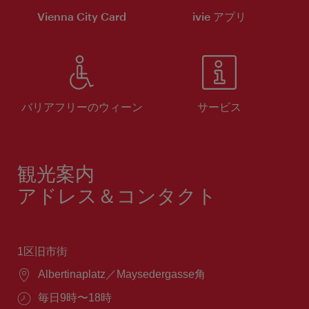
Vienna City Card
ivie アプリ
バリアフリーのウィーン
サービス
観光案内
アドレス＆コンタクト
1区旧市街
場
Albertinaplatz／Maysedergasse角
所：
営
毎日9時〜18時