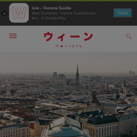
ivie - Vienna Guide
View
WienTourismus / Vienna Tourist Board
free - In Google Play
メ
検
ニ
索
ュ
メ
こ
す
ー
る
ニ
の
の
ュ
ペ
表
ー
ー
示・
非
へ
ジ
表
の
示
ト
ッ
プ
へ