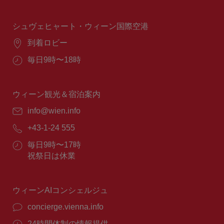
業
時
間：
シュヴェヒャート・ウィーン国際空港
場
到着ロビー
所：
営
毎日9時〜18時
業
時
間：
ウィーン観光＆宿泊案内
E
info@wien.info
メ
電
+43-1-24 555
ー
話
ル：
営
毎日9時〜17時
番
業
祝祭日は休業
号：
時
間：
ウィーンAIコンシェルジュ
concierge.vienna.info
24時間体制の情報提供