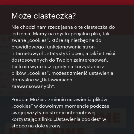
Informacje przez całą dobę
Może ciasteczka?
Nie chodzi nam rzecz jasna o te ciasteczka do
jedzenia. Mamy na myśli specjalne pliki, tak
zwane „cookies”, które są niezbędne do
prawidłowego funkcjonowania stron
Kontakt
internetowych, statystyk i ocen, a także treści
Credits
dostosowanych do Twoich zainteresowań.
Zgoda na przetwarzanie danych osobowych
Jeśli nie wyrażasz zgody na korzystanie z
Terms of Use
plików „cookies”, możesz zmienić ustawienia
Dostępność
domyślne w „Ustawieniach
Kontakt prasowy
zaawansowanych”.
Ustawienia cookies
© Copyright Wien Tourismus
Porada: Możesz zmienić ustawienia plików
„cookies” w dowolnym momencie podczas
swojej wizyty na stronie internetowej,
korzystając z linku „Ustawienia cookies” w
stopce na dole strony.