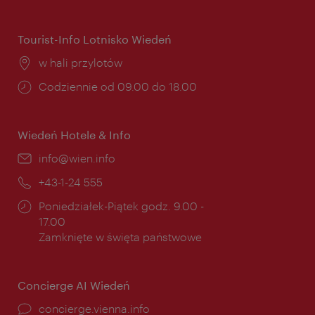
otwarcia:
Tourist-Info Lotnisko Wiedeń
Miejsce:
w hali przylotów
Godziny
Codziennie od 09.00 do 18.00
otwarcia:
Wiedeń Hotele & Info
E-
info@wien.info
mail:
Telefon:
+43-1-24 555
Godziny
Poniedziałek-Piątek godz. 9.00 -
otwarcia:
17.00
Zamknięte w święta państwowe
Concierge AI Wiedeń
concierge.vienna.info