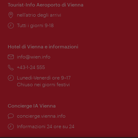
Tourist-Info Aeroporto di Vienna
Posizione:
nell’atrio degli arrivi
Orari
Tutti i giorni 9-18
di
apertura:
Hotel di Vienna e informazioni
Email:
info@wien.info
Telefono:
+43-1-24 555
Orari
Lunedì-Venerdì ore 9–17
di
Chiuso nei giorni festivi
apertura:
Concierge IA Vienna
Ort:
concierge.vienna.info
Öffnungszeiten:
Informazioni 24 ore su 24