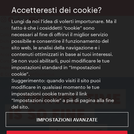
Accetteresti dei cookie?
Lungi da noi l’idea di volerti importunare. Ma il
fatto è che i cosiddetti “cookie” sono
Contatti
necessari al fine di offrirvi il miglior servizio
Colophon
possibile e consentire il funzionamento del
Dichiarazione sulla protezione dei dati
sito web, le analisi della navigazione e i
Terms of Use
contenuti ottimizzati in base ai tuoi interessi.
Accessibilità
Se non vuoi abilitarli, puoi modificare le tue
Contatto stampa
impostazioni standard in “Impostazioni
Impostazioni cookie
cookie”.
© Copyright WienTourismus
Suggerimento: quando visiti il sito puoi
modificare in qualsiasi momento le tue
impostazioni cookie tramite il link
“Impostazioni cookie” a piè di pagina alla fine
del sito.
IMPOSTAZIONI AVANZATE