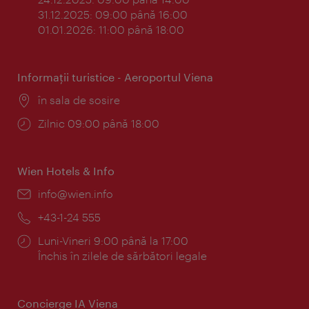
31.12.2025: 09:00 până 16:00
01.01.2026: 11:00 până 18:00
Informaţii turistice - Aeroportul Viena
Locul:
în sala de sosire
Program:
Zilnic 09:00 până 18:00
Wien Hotels & Info
E-
info@wien.info
mail:
Telefon:
+43-1-24 555
Program:
Luni-Vineri 9:00 până la 17:00
Închis în zilele de sărbători legale
Concierge IA Viena