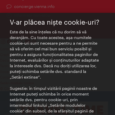
concierge.vienna.info
Informații non-stop
V-ar plăcea nişte cookie-uri?
Este de la sine înţeles că nu dorim să vă
deranjăm. Cu toate acestea, aşa-numitele
cookie-uri sunt necesare pentru a ne permite
să vă oferim cel mai bun serviciu posibil şi
Contact
pentru a asigura funcţionalitatea paginilor de
Credits
Internet, evaluărilor şi conţinuturilor adaptate
Declaraţie privind protecţia datelor
la interesele dvs. Dacă nu doriţi utilizarea lor,
Terms of Use
puteţi schimba setările dvs. standard la
Accesibilitate
„Setări extinse“.
Contact presa
Setări module cookie
Sugestie: în timpul vizitării paginii noastre de
© Copyright Wien Tourismus
Internet puteţi schimba în orice moment
setările dvs. pentru cookie-uri, prin
intermediul linkului „Setările modulelor
cookie“ din subsol, de la sfârşitul paginii de