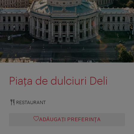
Piaţa de dulciuri Deli
RESTAURANT
ADĂUGAȚI PREFERINŢA