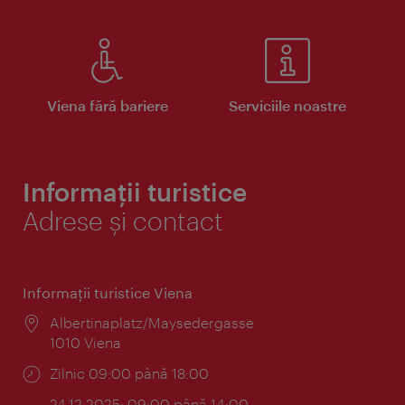
Viena fără bariere
Serviciile noastre
Informații turistice
Adrese și contact
Informaţii turistice Viena
Locul:
Albertinaplatz/Maysedergasse
1010 Viena
Program:
Zilnic 09:00 până 18:00
24.12.2025: 09:00 până 14:00