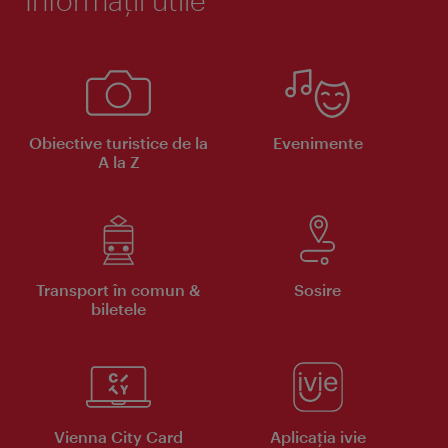
Obiective turistice de la
Evenimente
A la Z
Transport în comun &
Sosire
biletele
Vienna City Card
Aplicaţia ivie