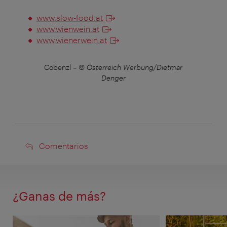
www.slow-food.at
www.wienwein.at
www.wienerwein.at
tmar
Cobenzl
–
© Österreich Werbung/Dietmar
Cob
Denger
Comentarios
Comentarios
¿Ganas de más?