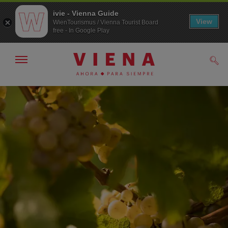
ivie - Vienna Guide
View
WienTourismus / Vienna Tourist Board
free - In Google Play
Mostrar/ocultar
Busc
navegación
A
Al
la
contenido
navegación