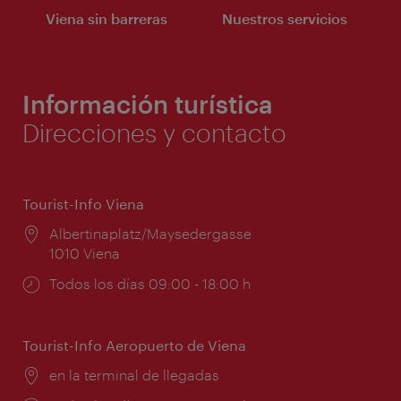
Viena sin barreras
Nuestros servicios
Información turística
Direcciones y contacto
Tourist-Info Viena
Lugar:
Albertinaplatz/Maysedergasse
1010 Viena
Horarios
Todos los días 09:00 - 18:00 h
de
apertura:
Tourist-Info Aeropuerto de Viena
Lugar:
en la terminal de llegadas