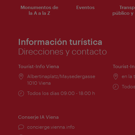
Monumentos de
Eventos
Transp
la A a la Z
público y 
Información turística
Direcciones y contacto
Tourist-Info Viena
Tourist-I
Lugar:
Albertinaplatz/Maysedergasse
Lugar
en la 
1010 Viena
Horar
Todos
Horarios
Todos los días 09:00 - 18:00 h
de
de
apert
apertura:
Conserje IA Viena
concierge.vienna.info