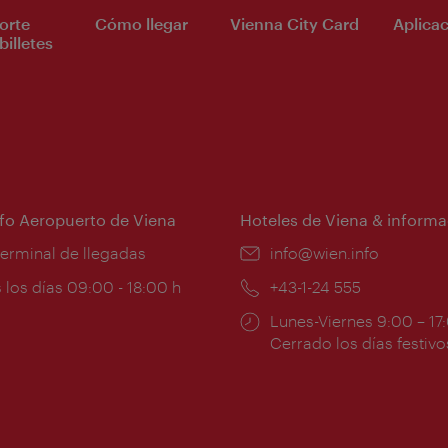
orte
Cómo llegar
Vienna City Card
Aplicac
billetes
nfo Aeropuerto de Viena
Hoteles de Viena & informa
:
terminal de llegadas
e-
info@wien.info
mail:
ios
 los días 09:00 - 18:00 h
Teléfono:
+43-1-24 555
Horarios
Lunes-Viernes 9:00 – 17
ura:
de
Cerrado los días festivo
apertura: