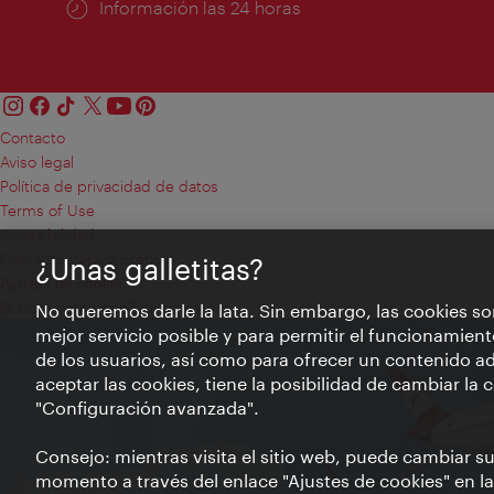
Información las 24 horas
Contacto
Aviso legal
Política de privacidad de datos
Terms of Use
Accesibilidad
Contacto para la prensa
¿Unas galletitas?
Ajustes de cookie
© Copyright WienTourismus
No queremos darle la lata. Sin embargo, las cookies so
mejor servicio posible y para permitir el funcionamient
de los usuarios, así como para ofrecer un contenido ad
aceptar las cookies, tiene la posibilidad de cambiar la
"Configuración avanzada".
Consejo: mientras visita el sitio web, puede cambiar s
momento a través del enlace "Ajustes de cookies" en la p