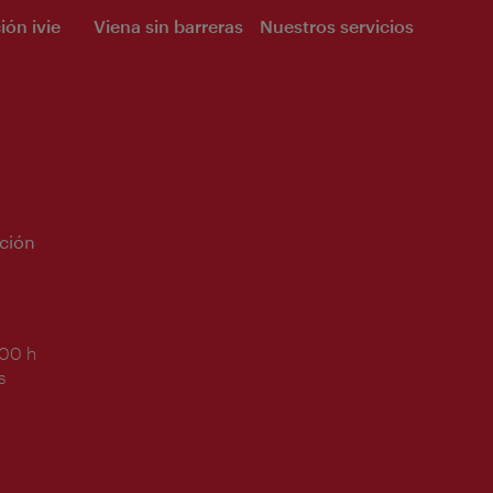
ión ivie
Viena sin barreras
Nuestros servicios
ción
:00 h
s