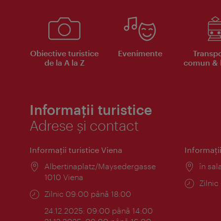
Obiective turistice
Evenimente
Transpo
de la A la Z
comun & b
Informații turistice
Adrese și contact
Informaţii turistice Viena
Informaţii
Locul:
Albertinaplatz/Maysedergasse
Locul
în sal
1010 Viena
Progr
Zilni
Program:
Zilnic 09:00 până 18:00
24.12.2025: 09:00 până 14:00