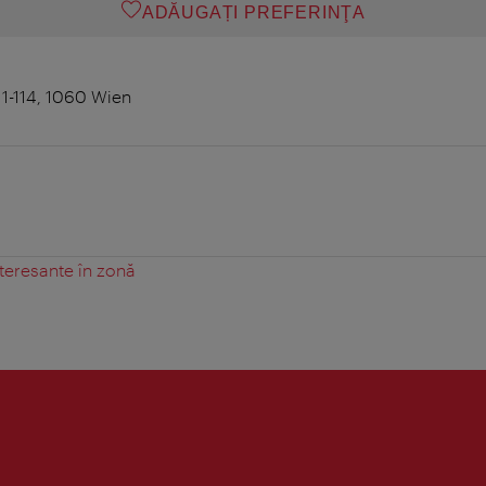
ADĂUGAȚI PREFERINŢA
1-114, 1060 Wien
teresante în zonă