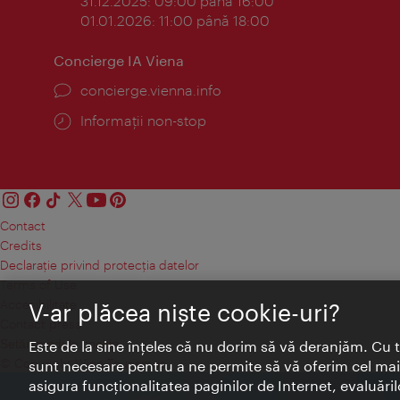
31.12.2025: 09:00 până 16:00
01.01.2026: 11:00 până 18:00
Concierge IA Viena
concierge.vienna.info
Informații non-stop
Contact
Credits
Declaraţie privind protecţia datelor
Terms of Use
Accesibilitate
V-ar plăcea nişte cookie-uri?
Contact presa
Setări module cookie
Este de la sine înţeles că nu dorim să vă deranjăm. Cu 
© Copyright Wien Tourismus
sunt necesare pentru a ne permite să vă oferim cel mai 
asigura funcţionalitatea paginilor de Internet, evaluăril