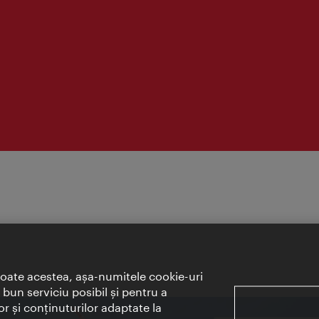
toate acestea, aşa-numitele cookie-uri
bun serviciu posibil şi pentru a
or şi conţinuturilor adaptate la