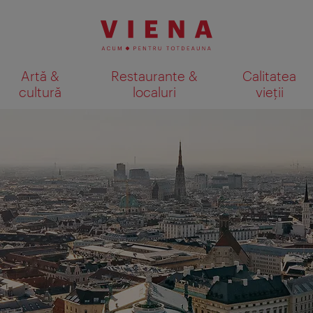
Artă &
Restaurante &
Calitatea
cultură
localuri
vieții
Afişare rezultate căutare pe