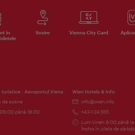
rt în
Sosire
Vienna City Card
Aplicaţ
iletele
 turistice - Aeroportul Viena
Wien Hotels & Info
:
a de sosire
E-
info@wien.info
mail:
am:
c 09:00 până 18:00
Telefon:
+43-1-24 555
Program:
Luni-Vineri 9:00 până la
Închis în zilele de sărbăt