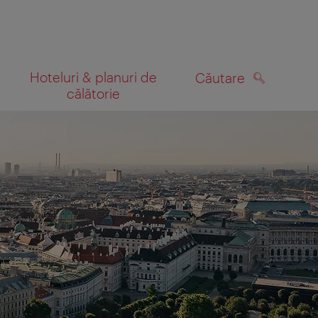
Hoteluri & planuri de
Căutare
călătorie
CĂUTARE
 hartă