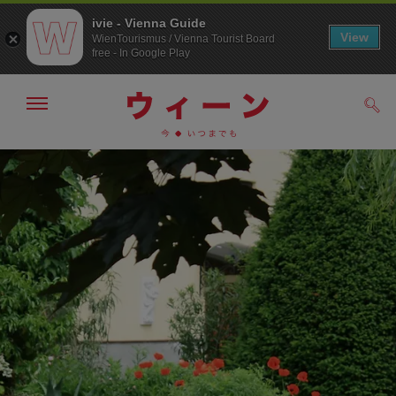
ivie - Vienna Guide
View
WienTourismus / Vienna Tourist Board
free - In Google Play
メ
検
ニ
索
ュ
メ
こ
す
ー
る
ニ
の
の
ュ
ペ
表
ー
ー
示・
非
へ
ジ
表
の
示
ト
ッ
プ
へ