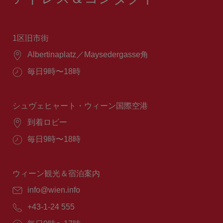
1区旧市街
場
Albertinaplatz／Maysedergasse角
所：
営
毎日9時〜18時
業
時
間：
シュヴェヒャート・ウィーン国際空港
場
到着ロビー
所：
営
毎日9時〜18時
業
時
間：
ウィーン観光＆宿泊案内
E
info@wien.info
メ
電
+43-1-24 555
ー
話
ル：