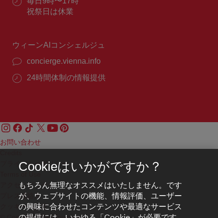
営
毎日9時〜17時
番
業
祝祭日は休業
号：
時
間：
ウィーンAIコンシェルジュ
concierge.vienna.info
24時間体制の情報提供
お問い合わせ
Credits
プライバシーポリシー
Cookieはいかがですか？
Terms of Use
もちろん無理なオススメはいたしません。です
アクセシビリティ
が、ウェブサイトの機能、情報評価、ユーザー
プレス連絡先
の興味に合わせたコンテンツや最適なサービス
クッキーの設定
の提供には、いわゆる「Cookie」が必要です。
© Copyright WienTourismus