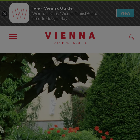
ivie - Vienna Guide
View
WienTourismus / Vienna Tourist Board
free - In Google Play
Mostra/nascondi
Cerc
navigazione
Alla
Al
navigazione
contenuto