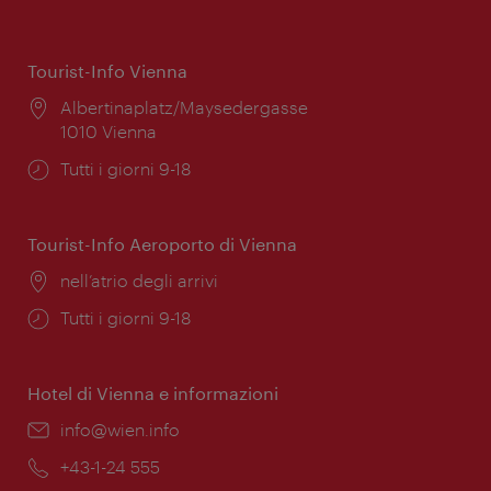
Tourist-Info Vienna
Posizione:
Albertinaplatz/Maysedergasse
1010 Vienna
Orari
Tutti i giorni 9-18
di
apertura:
Tourist-Info Aeroporto di Vienna
Posizione:
nell’atrio degli arrivi
Orari
Tutti i giorni 9-18
di
apertura:
Hotel di Vienna e informazioni
Email:
info@wien.info
Telefono:
+43-1-24 555