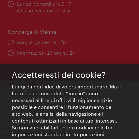
Orari
Lunedì-Venerdì ore 9–17
di
Chiuso nei giorni festivi
apertura:
Concierge IA Vienna
Ort:
concierge.vienna.info
Öffnungszeiten:
Informazioni 24 ore su 24
Accetteresti dei cookie?
Lungi da noi l’idea di volerti importunare. Ma il
fatto è che i cosiddetti “cookie” sono
Contatti
necessari al fine di offrirvi il miglior servizio
Colophon
possibile e consentire il funzionamento del
Dichiarazione sulla protezione dei dati
sito web, le analisi della navigazione e i
Terms of Use
contenuti ottimizzati in base ai tuoi interessi.
Accessibilità
Se non vuoi abilitarli, puoi modificare le tue
Contatto stampa
impostazioni standard in “Impostazioni
Impostazioni cookie