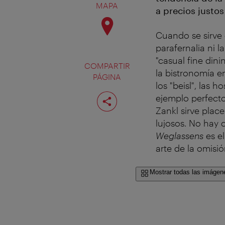
MAPA
a precios justos
Cuando se sirve 
parafernalia ni 
"casual fine din
COMPARTIR
la bistronomía en
PÁGINA
los "beisl", las 
Compartir
ejemplo perfecto
página
Zankl sirve plac
lujosos. No hay 
Weglassens
es el
arte de la omisió
Mostrar todas las imágen