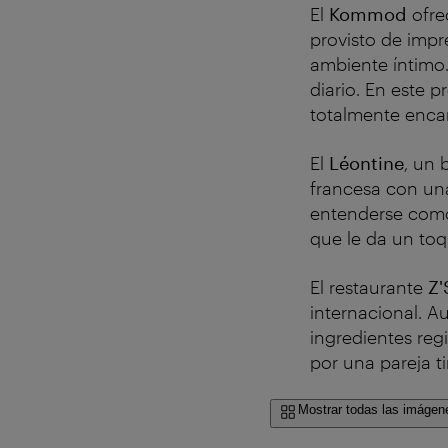
El
Kommod
ofre
provisto de impr
ambiente íntimo.
diario. En este p
totalmente enca
El
Léontine
, un 
francesa con un
entenderse como
que le da un toq
El restaurante
Z
internacional. A
ingredientes reg
por una pareja tir
Mostrar todas las imágen