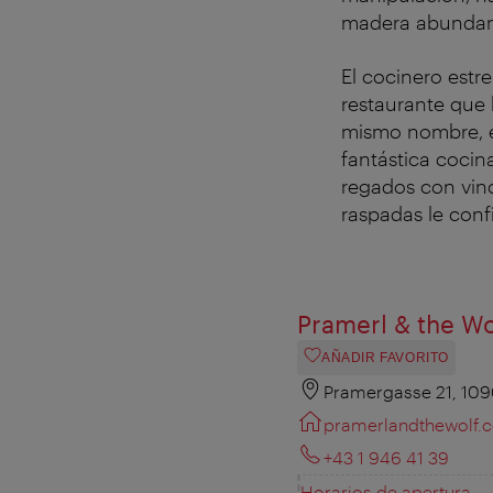
madera abundan
El cocinero estr
restaurante que 
mismo nombre, el
fantástica cocin
regados con vino
raspadas le conf
Pramerl & the Wo
AÑADIR FAVORITO
Pramergasse 21, 10
pramerlandthewolf.
+43 1 946 41 39
Horarios de apertura