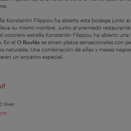
te.
ella Konstantin Filippou ha abierto esta bodega junto a
lleva su mismo nombre. Junto al premiado restaurante 
 cocinero estrella Konstantin Filippou ha abierto un
a. En el
O Boufés
se sirven platos sensacionales con p
s naturales. Una combinación de sillas y mesas negra
ieren un encanto especial.
lf
90 Wien
com