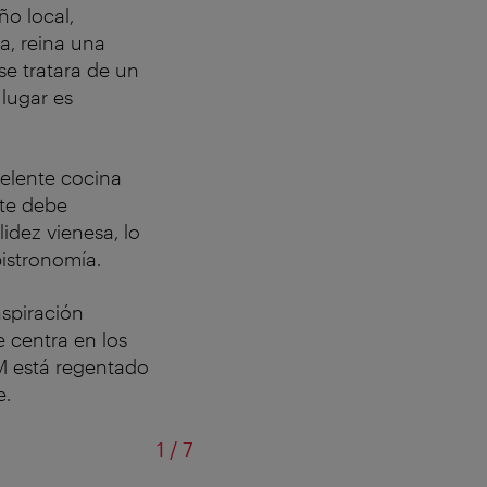
o local,
a, reina una
se tratara de un
 lugar es
elente cocina
nte debe
dez vienesa, lo
istronomía.
nspiración
e centra en los
OM está regentado
e.
de
1
/
7