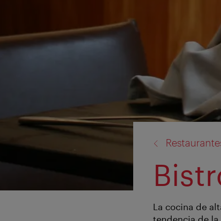
volver
Restaurante
a:
Bist
La cocina de al
tendencia de la