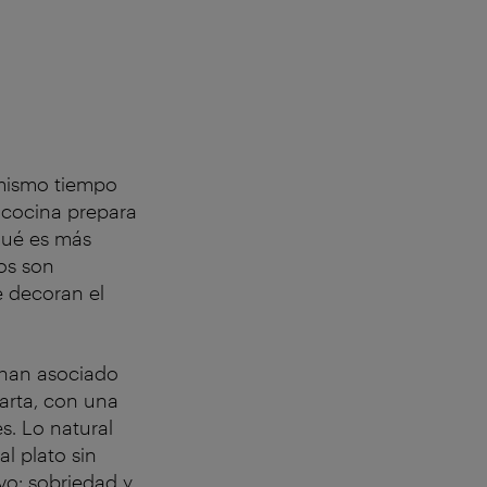
 mismo tiempo
e cocina prepara
 qué es más
os son
e decoran el
e han asociado
carta, con una
s. Lo natural
al plato sin
vo: sobriedad y