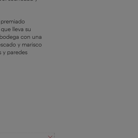
l premiado
que lleva su
a bodega con una
escado y marisco
s y paredes