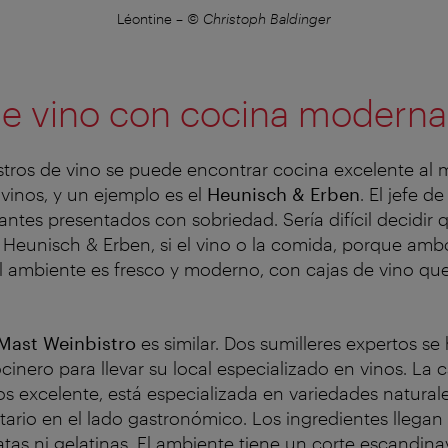
Léontine
–
© Christoph Baldinger
de vino con cocina moderna
stros de vino se puede encontrar cocina excelente al
inos, y un ejemplo es el
Heunisch & Erben
. El jefe d
antes presentados con sobriedad. Sería difícil decidir
 Heunisch & Erben, si el vino o la comida, porque amb
l ambiente es fresco y moderno, con cajas de vino qu
Mast Weinbistro
es similar. Dos sumilleres expertos s
cinero para llevar su local especializado en vinos. La 
os excelente, está especializada en variedades naturale
tario en el lado gastronómico. Los ingredientes llegan 
tas ni gelatinas. El ambiente tiene un corte escandina