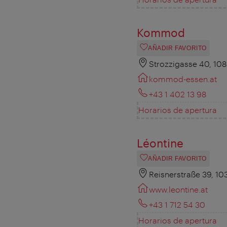
Kommod
AÑADIR FAVORITO
Strozzigasse 40, 10
kommod-essen.at
+43 1 402 13 98
Horarios de apertura
Léontine
AÑADIR FAVORITO
Reisnerstraße 39, 1
www.leontine.at
+43 1 712 54 30
Horarios de apertura