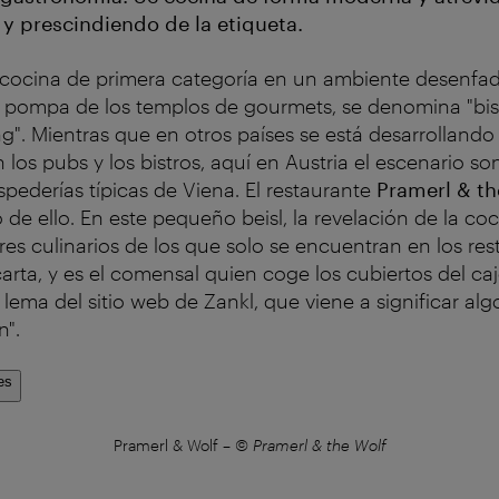
 y prescindiendo de la etiqueta.
cocina de primera categoría en un ambiente desenfada
la pompa de los templos de gourmets, se denomina "bi
ing". Mientras que en otros países se está desarrollando
 los pubs y los bistros, aquí en Austria el escenario so
hospederías típicas de Viena. El restaurante
Pramerl & th
 de ello. En este pequeño beisl, la revelación de la c
eres culinarios de los que solo se encuentran en los re
carta, y es el comensal quien coge los cubiertos del ca
 lema del sitio web de Zankl, que viene a significar alg
n".
es
Pramerl & Wolf
–
© Pramerl & the Wolf