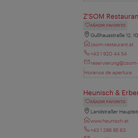
Z'SOM Restauran
AÑADIR FAVORITO
Gußhausstraße 12, 1
zsom-restaurant.at
+43 1 920 44 54
reservierung@zsom-r
Horarios de apertura
Heunisch & Erbe
AÑADIR FAVORITO
Landstraßer Hauptst
www.heunisch.at
+43 1 286 85 63