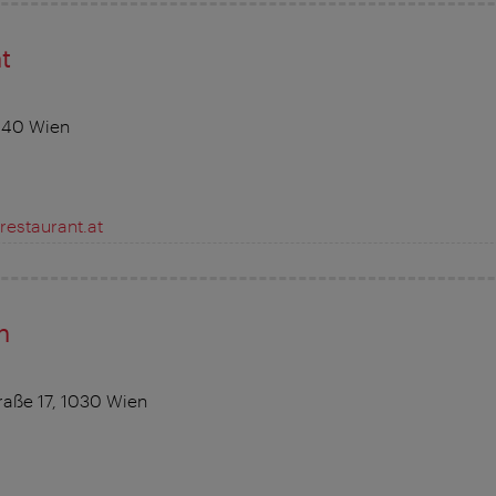
t
040 Wien
estaurant.at
n
raße 17, 1030 Wien