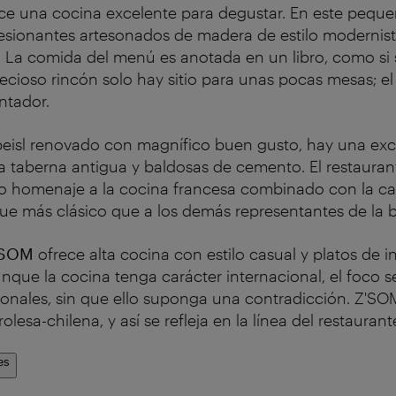
ce una cocina excelente para degustar. En este pequeñ
esionantes artesonados de madera de estilo modernist
 La comida del menú es anotada en un libro, como si 
recioso rincón solo hay sitio para unas pocas mesas; el
ntador.
beisl renovado con magnífico buen gusto, hay una exc
a taberna antigua y baldosas de cemento. El restaura
 homenaje a la cocina francesa combinado con la cali
ue más clásico que a los demás representantes de la b
'SOM
ofrece alta cocina con estilo casual y platos de i
unque la cocina tenga carácter internacional, el foco s
ionales, sin que ello suponga una contradicción. Z'S
olesa-chilena, y así se refleja en la línea del restaurant
es