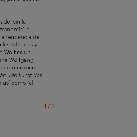
do, sin la
stronomía" o
 la tendencia de
n las tabernas y
e Wolf
es un
ocina Wolfgang
staurantes más
jón.
Die kunst des
o así como "el
de
1
/
2
Pr