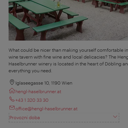
What could be nicer than making yourself comfortable in
wine tavern with fine wine and local delicacies? The Heng
Haselbrunner winery is located in the heart of Döbling a
everything you need.
Iglaseegasse 10, 1190 Wien
hengl-haselbrunner.at
+43 1 320 33 30
office@hengl-haselbrunner.at
Provozní doba