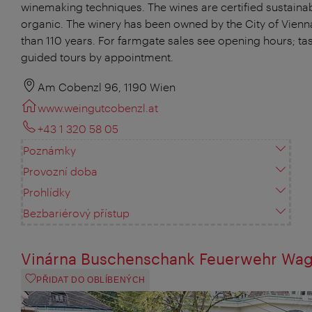
winemaking techniques. The wines are certified sustaina
organic. The winery has been owned by the City of Vienn
than 110 years. For farmgate sales see opening hours; ta
guided tours by appointment.
Am Cobenzl 96, 1190 Wien
www.weingutcobenzl.at
+43 1 320 58 05
Poznámky
Provozní doba
Prohlídky
Bezbariérový přístup
Vinárna Buschenschank Feuerwehr Wa
PŘIDAT DO OBLÍBENÝCH