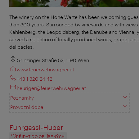
The winery on the Hohe Warte has been welcoming gues
than 300 years. Surrounded by vineyards and with views 
Kahlenberg, the Leopoldsberg, the Danube and Vienna, y
served a selection of locally produced wines, grape juic
delicacies.
Grinzinger Straße 53, 1190 Wien
www.feuerwehrwagner.at
+43 1 320 24 42
heuriger@feuerwehrwagner.at
Poznámky
Provozní doba
Fuhrgassl-Huber
PŘIDAT DO OBLÍBENÝCH