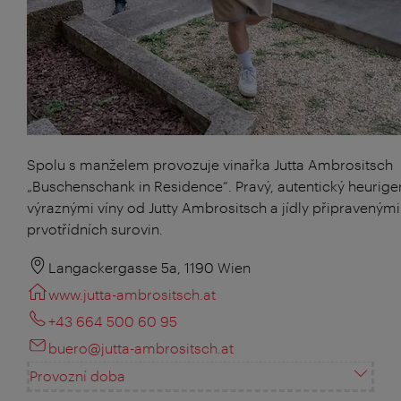
Spolu s manželem provozuje vinařka Jutta Ambrositsch
„Buschenschank in Residence“. Pravý, autentický heurige
výraznými víny od Jutty Ambrositsch a jídly připravenými
prvotřídních surovin.
Langackergasse 5a, 1190 Wien
www.jutta-ambrositsch.at
+43 664 500 60 95
buero@jutta-ambrositsch.at
Provozní doba