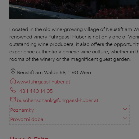
Located in the old wine-growing village of Neustift am W
renowned vinery Fuhrgassl-Huber is not only one of Vien
outstanding wine producers, it also offers the opportunit
experience authentic Viennese wine culture, whether in th
rooms of the winery or the magnificent guest garden.
Neustift am Walde 68, 1190 Wien
www.fuhrgassl-huber.at
+43 1 440 14 05
buschenschank@fuhrgassl-huber.at
Poznámky
Provozní doba