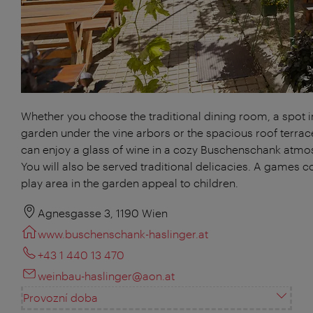
Whether you choose the traditional dining room, a spot i
garden under the vine arbors or the spacious roof terrac
can enjoy a glass of wine in a cozy Buschenschank atmo
You will also be served traditional delicacies. A games c
play area in the garden appeal to children.
Agnesgasse 3, 1190 Wien
www.buschenschank-haslinger.at
+43 1 440 13 470
weinbau-haslinger@aon.at
Provozní doba