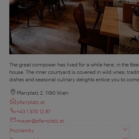
The great composer has lived for a while here, in the Be
house. The inner courtyard is covered in wild vines; tradi
dishes and seasonal culinary delights entice you to come
Pfarrplatz 2, 1190 Wien
pfarrplatz.at
+43 1 370 12 87
mayer@pfarrplatz.at
Poznámky