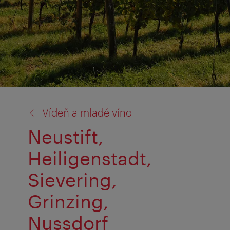
zpět
Vídeň a mladé víno
na:
Neustift,
Heiligenstadt,
Sievering,
Grinzing,
Nussdorf