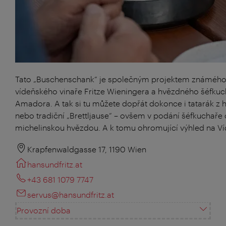
Tato „Buschenschank“ je společným projektem známéh
vídeňského vinaře Fritze Wieningera a hvězdného šéfkuc
Amadora. A tak si tu můžete dopřát dokonce i tatarák z 
nebo tradiční „Brettljause“ – ovšem v podání šéfkuchař
michelinskou hvězdou. A k tomu ohromující výhled na Ví
Krapfenwaldgasse 17, 1190 Wien
hansundfritz.at
+43 681 1079 7747
servus@hansundfritz.at
Provozní doba