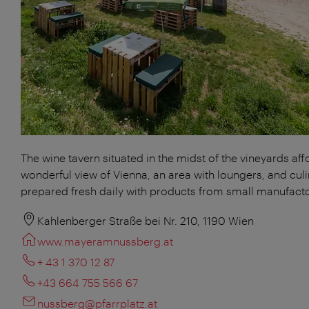
The wine tavern situated in the midst of the vineyards aff
wonderful view of Vienna, an area with loungers, and culi
prepared fresh daily with products from small manufacto
Kahlenberger Straße bei Nr. 210, 1190 Wien
www.mayeramnussberg.at
+ 43 1 370 12 87
+43 664 755 566 67
nussberg@pfarrplatz.at