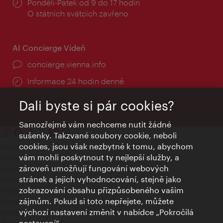
Provozní
Pondělí-Pátek od 9 do 17 hodin
doba:
O státních svátcích zavřeno
AI Concierge Vídeň
concierge.vienna.info
Informace 24 hodin denně
Dali byste si pár cookies?
Samozřejmě vám nechceme nutit žádné
sušenky. Takzvané soubory cookie, neboli
cookies, jsou však nezbytné k tomu, abychom
Kontakty
vám mohli poskytnout ty nejlepší služby, a
Credits
zároveň umožňují fungování webových
Prohlášení o ochraně osobních údajů
stránek a jejich vyhodnocování, stejně jako
Terms of Use
zobrazování obsahu přizpůsobeného vašim
Přístupnost
zájmům. Pokud si toto nepřejete, můžete
Kontakt pro tisk
výchozí nastavení změnit v nabídce „Pokročilá
Nastavení cookies
nastavení“.