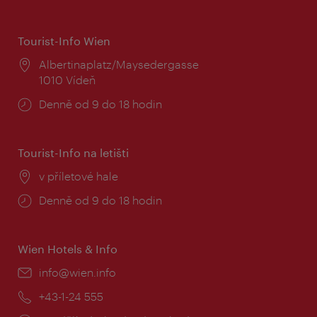
Tourist-Info Wien
Místo:
Albertinaplatz/Maysedergasse
1010 Vídeň
Provozní
Denně od 9 do 18 hodin
doba:
Tourist-Info na letišti
Místo:
v příletové hale
Provozní
Denně od 9 do 18 hodin
doba:
Wien Hotels & Info
E-
info@wien.info
mail:
Telefon:
+43-1-24 555