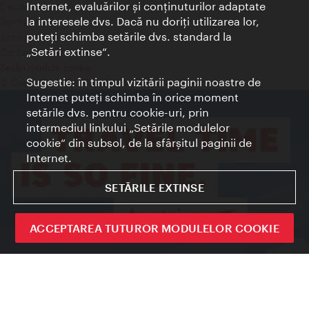
Internet, evaluărilor şi conţinuturilor adaptate
Declaraţie privind protecţia datelor
la interesele dvs. Dacă nu doriţi utilizarea lor,
Terms of Use
puteţi schimba setările dvs. standard la
Accesibilitate
„Setări extinse“.
Contact presa
Setări module cookie
Sugestie: în timpul vizitării paginii noastre de
© Copyright Wien Tourismus
Internet puteţi schimba în orice moment
setările dvs. pentru cookie-uri, prin
intermediul linkului „Setările modulelor
cookie“ din subsol, de la sfârşitul paginii de
Internet.
SETĂRILE EXTINSE
ACCEPTAREA TUTUROR MODULELOR COOKIE