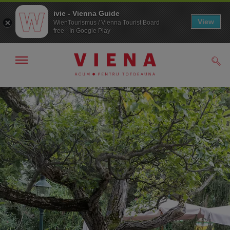
ivie - Vienna Guide
View
WienTourismus / Vienna Tourist Board
free - In Google Play
Arată/ascunde
Căut
navigarea
Către
Către
navigare
texte