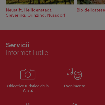
Neustift, Heiligenstadt,
Bio-delicatese
Sievering, Grinzing, Nussdorf
Servicii
Informaţii utile
Obiective turistice de la
Evenimente
A la Z