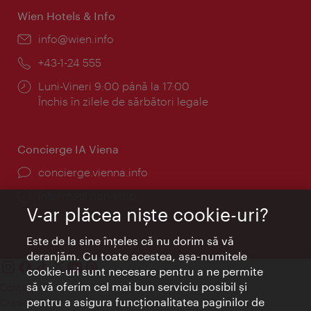
Wien Hotels & Info
E-
info@wien.info
mail:
Telefon:
+43-1-24 555
Program:
Luni-Vineri 9:00 până la 17:00
Închis în zilele de sărbători legale
Concierge IA Viena
concierge.vienna.info
Informații non-stop
V-ar plăcea nişte cookie-uri?
Este de la sine înţeles că nu dorim să vă
deranjăm. Cu toate acestea, aşa-numitele
cookie-uri sunt necesare pentru a ne permite
să vă oferim cel mai bun serviciu posibil şi
Contact
pentru a asigura funcţionalitatea paginilor de
Credits