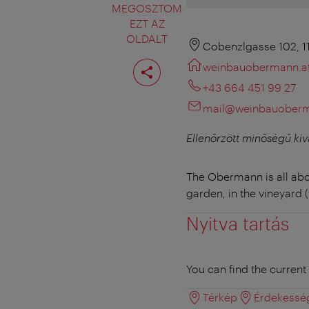
MEGOSZTOM
EZT AZ
OLDALT
Cobenzlgasse 102, 1
Oldal
weinbauobermann.a
megosztása
+43 664 451 99 27
mail@weinbauoberm
Ellenőrzött minőségű kiv
The Obermann is all abou
garden, in the vineyard (
Nyitva tartás
You can find the curren
Térkép
Érdekessé