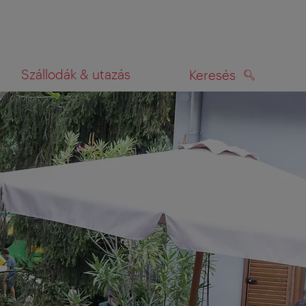
Szállodák & utazás
Keresés
KERESÉS
rképen