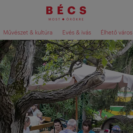
Művészet & kultúra
Evés & ivás
Élhető város
Keresési találatok megjelenítése a té