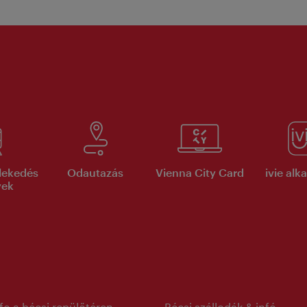
lekedés
Odautazás
Vienna City Card
ivie al
yek
nfo a bécsi repülőtéren
Bécsi szállodák & infó