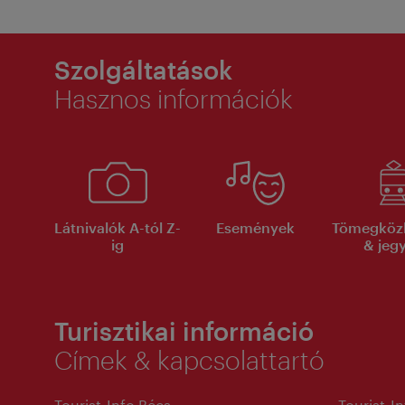
Szolgáltatások
Hasznos információk
Látnivalók A-tól Z-
Események
Tömegköz
ig
& jeg
Turisztikai információ
Címek & kapcsolattartó
Tourist-Info Bécs
Tourist-I