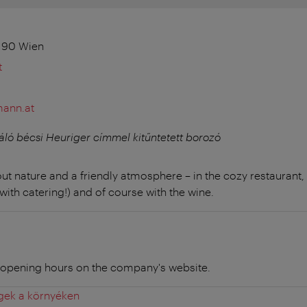
190 Wien
t
ann.at
áló bécsi Heuriger címmel kitűntetett borozó
t nature and a friendly atmosphere – in the cozy restaurant, 
with catering!) and of course with the wine.
t opening hours on the company's website.
gek a környéken