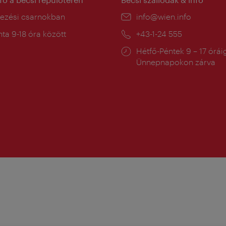
ín:
kezési csarnokban
E-
info@wien.info
mail:
a
ta 9-18 óra között
Telefon:
+43-1-24 555
:
Nyitva
Hétfő-Péntek 9 – 17 órái
tartás:
Ünnepnapokon zárva