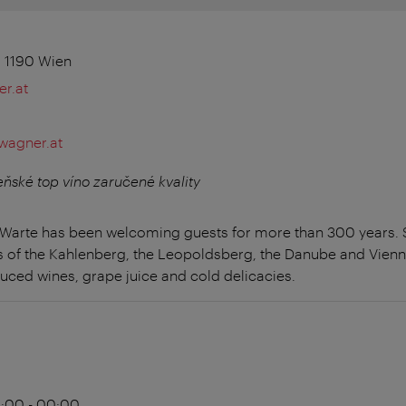
, 1190 Wien
r.at
wagner.at
eňské top víno zaručené kvality
 Warte has been welcoming guests for more than 300 years.
s of the Kahlenberg, the Leopoldsberg, the Danube and Vienna
duced wines, grape juice and cold delicacies.
3:00 - 00:00