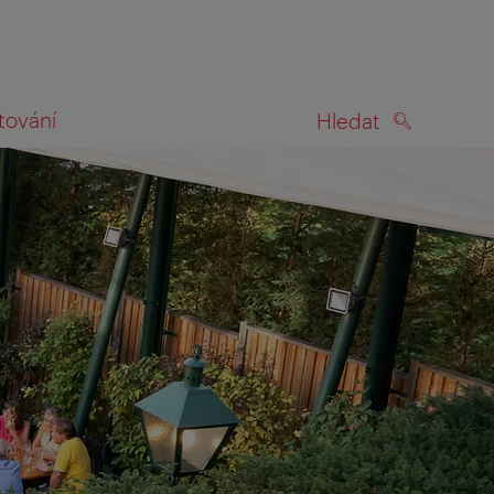
tování
Hledat
HLEDAT
na mapě