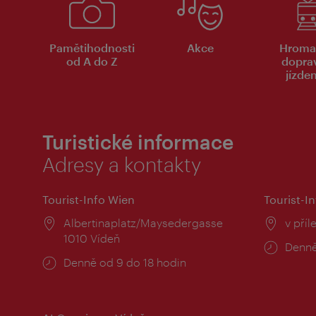
Pamětihodnosti
Akce
Hroma
od A do Z
dopra
jízde
Turistické informace
Adresy a kontakty
Tourist-Info Wien
Tourist-In
Místo:
Albertinaplatz/Maysedergasse
Místo
v příl
1010 Vídeň
Provo
Denně
Provozní
Denně od 9 do 18 hodin
doba:
doba: