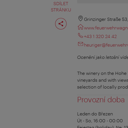
SDÍLET
STRÁNKU
Rozdělit
Grinzinger Straße 53
stranu
www.feuerwehrwagne
+43 1 320 24 42
heuriger@feuerwehr
Ocenění jako letošní víd
The winery on the Hohe
vineyards and with view
selection of locally pro
Provozní doba
Leden do Březen
Út - So, 16:00 - 00:00
Feiertag (holiday),
Ne, 1