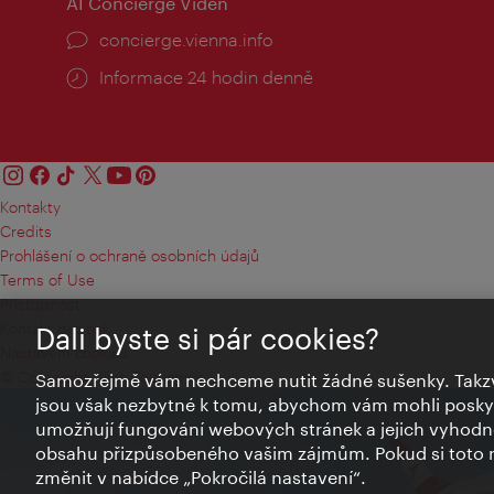
AI Concierge Vídeň
concierge.vienna.info
Informace 24 hodin denně
Kontakty
Credits
Prohlášení o ochraně osobních údajů
Terms of Use
Přístupnost
Kontakt pro tisk
Dali byste si pár cookies?
Nastavení cookies
© Copyright Wien Tourismus
Samozřejmě vám nechceme nutit žádné sušenky. Takzv
jsou však nezbytné k tomu, abychom vám mohli poskytn
umožňují fungování webových stránek a jejich vyhodno
obsahu přizpůsobeného vašim zájmům. Pokud si toto n
změnit v nabídce „Pokročilá nastavení“.