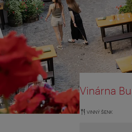
Vinárna B
VINNÝ ŠENK