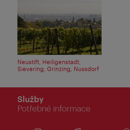
Neustift, Heiligenstadt,
Sievering, Grinzing, Nussdorf
Služby
Potřebné informace