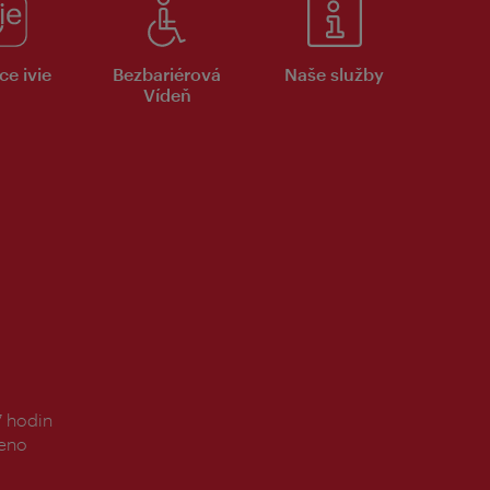
ce ivie
Bezbariérová
Naše služby
Vídeň
7 hodin
řeno