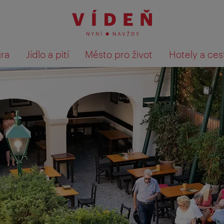
ura
Jídlo a pití
Město pro život
Hotely a ces
Výsledky hledání zobrazit 