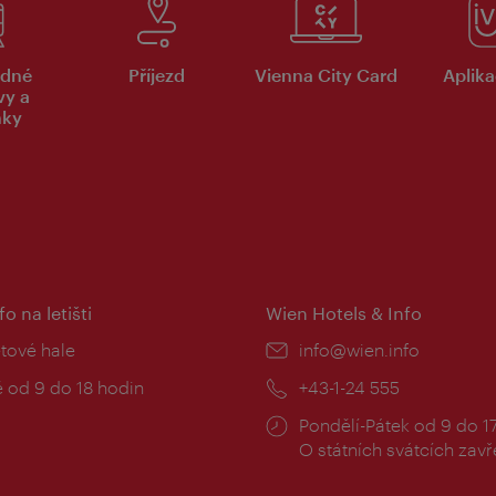
dné
Příjezd
Vienna City Card
Aplika
vy a
nky
fo na letišti
Wien Hotels & Info
:
etové hale
E-
info@wien.info
mail:
zní
 od 9 do 18 hodin
Telefon:
+43-1-24 555
Provozní
Pondělí-Pátek od 9 do 1
doba:
O státních svátcích zav