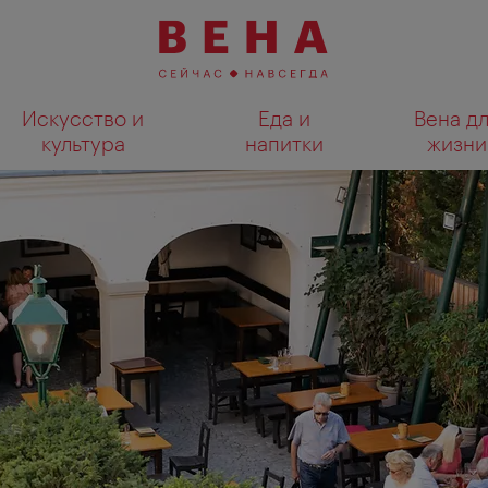
Искусство и
Еда и
Вена д
культура
напитки
жизни
Показать результаты поиска н