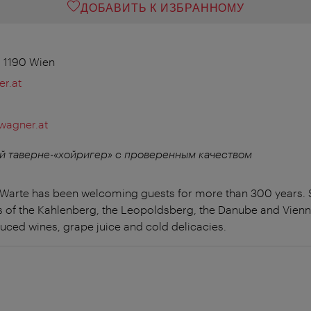
ДОБАВИТЬ К ИЗБРАННОМУ
, 1190 Wien
r.at
wagner.at
й таверне-«хойригер» с проверенным качеством
 Warte has been welcoming guests for more than 300 years.
s of the Kahlenberg, the Leopoldsberg, the Danube and Vienna
duced wines, grape juice and cold delicacies.