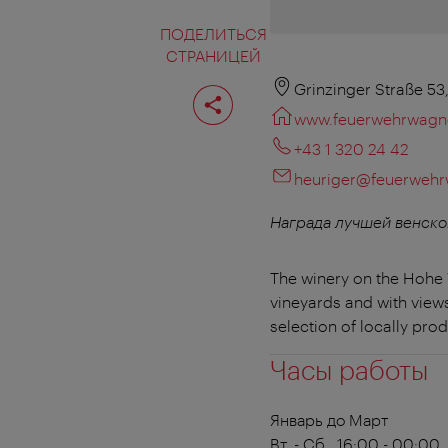
ПОДЕЛИТЬСЯ
СТРАНИЦЕЙ
Поделиться
Grinzinger Straße 53
страницей
www.feuerwehrwagne
+43 1 320 24 42
heuriger@feuerwehr
Награда лучшей венско
The winery on the Hohe
vineyards and with view
selection of locally pro
Часы работы
Январь до Март
Вт. - Сб., 16:00 - 00:00