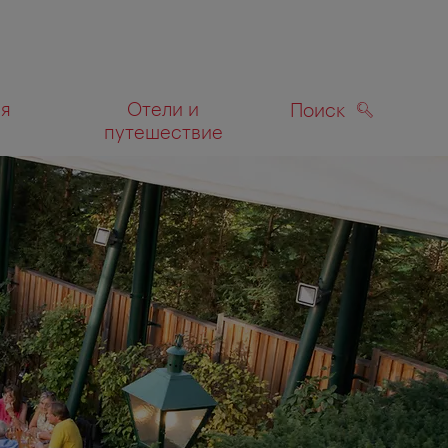
ля
Отели и
Поиск
путешествие
ПОИСК
а карте