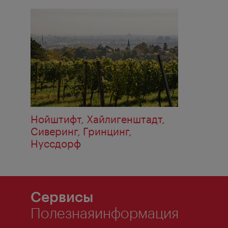
Нойштифт, Хайлигенштадт,
Сиверинг, Гринцинг,
Нуссдорф
Сервисы
Полезнаяинформация