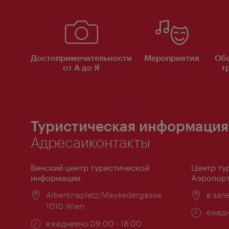
Достопримечательности
Мероприятия
Об
от А до Я
т
Туристическая информация
Адресаиконтакты
Венский центр туристической
Центр ту
информации
Аэропорт
Расположение:
Albertinaplatz/Maysedergasse
Распо
в зал
1010 Wien
Часы
ежедн
Часы
ежедневно 09:00 - 18:00
работ