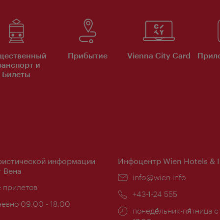
щественный
Прибытие
Vienna City Card
Прило
ранспорт и
Билеты
ристической информации
Инфоцентр Wien Hotels & 
 Вена
Эл.
info@wien.info
ложение:
е прилетов
почта:
Телефон:
+43-1-24 555
евно 09:00 - 18:00
Часы
понеде́льник-пя́тница с
ы: