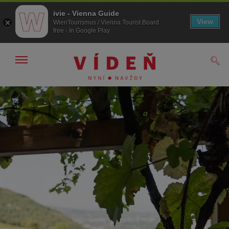
ivie - Vienna Guide
View
WienTourismus / Vienna Tourist Board
free - In Google Play
Zobrazit/skrýt
Hled
navigační
panel
Přejít
Přejít
na
k obsahu
procházení