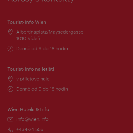
Tourist-Info Wien
Místo:
Albertinaplatz/Maysedergasse
1010 Vídeň
Provozní
Denně od 9 do 18 hodin
doba:
Tourist-Info na letišti
Místo:
v příletové hale
Provozní
Denně od 9 do 18 hodin
doba:
Wien Hotels & Info
E-
info@wien.info
mail:
Telefon:
+43-1-24 555