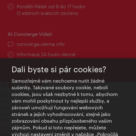
Provozní
Pondělí-Pátek od 9 do 17 hodin
doba:
O státních svátcích zavřeno
AI Concierge Vídeň
concierge.vienna.info
Informace 24 hodin denně
Dali byste si pár cookies?
Samozřejmě vám nechceme nutit žádné
sušenky. Takzvané soubory cookie, neboli
cookies, jsou však nezbytné k tomu, abychom
Kontakty
vám mohli poskytnout ty nejlepší služby, a
Credits
zároveň umožňují fungování webových
Prohlášení o ochraně osobních údajů
stránek a jejich vyhodnocování, stejně jako
Terms of Use
zobrazování obsahu přizpůsobeného vašim
Přístupnost
zájmům. Pokud si toto nepřejete, můžete
Kontakt pro tisk
výchozí nastavení změnit v nabídce „Pokročilá
Nastavení cookies