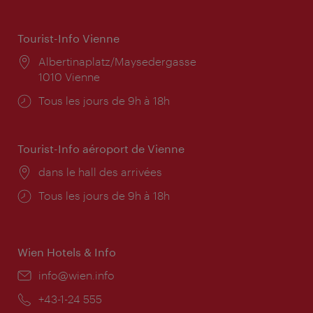
Tourist-Info Vienne
Lieu:
Albertinaplatz/Maysedergasse
1010 Vienne
Horaires
Tous les jours de 9h à 18h
d'ouverture:
Tourist-Info aéroport de Vienne
Lieu:
dans le hall des arrivées
Horaires
Tous les jours de 9h à 18h
d'ouverture:
Wien Hotels & Info
E-
info@wien.info
mail:
Téléphone:
+43-1-24 555