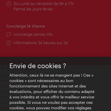
Horaires
Du Lundi au Vendredi de 9h à 17h
d'ouverture:
Fermé les jours fériés
Concierge IA Vienne
Ort:
concierge.vienna.info
Öffnungszeiten:
Informations 24 heures sur 24
Envie de cookies ?
Attention, ceux-là ne se mangent pas ! Ces «
Contact
cookies » sont nécessaires au bon
Mentions obligatoires
fonctionnement des sites Internet et des
Charte sur le respect de la vie privée
évaluations, pour afficher du contenu adapté
Terms of Use
à vos intérêts et vous offrir le meilleur service
Accessibilité
possible. Si vous ne voulez pas accepter ces
Contact presse
cookies, vous pouvez modifier vos réglages
Paramètres de cookies