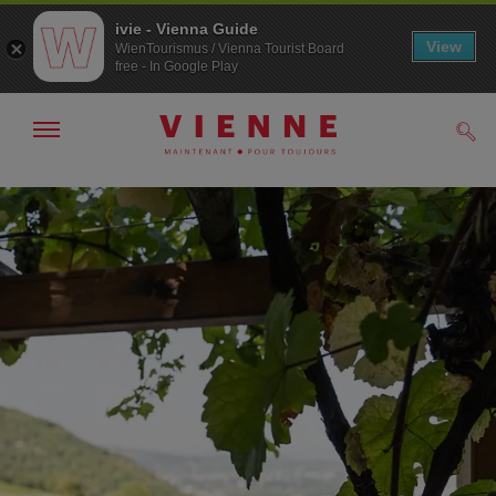
ivie - Vienna Guide
View
WienTourismus / Vienna Tourist Board
free - In Google Play
Afficher
Rech
/
masquer
la
Navigation
Contenu
navigation