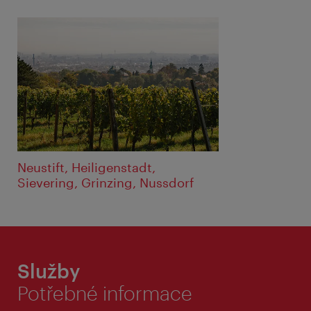
Neustift, Heiligenstadt,
Sievering, Grinzing, Nussdorf
Služby
Potřebné informace