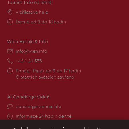
Tourist-Info na letišti
Místo:
v příletové hale
Provozní
Denně od 9 do 18 hodin
doba:
Wien Hotels & Info
E-
info@wien.info
mail:
Telefon:
+43-1-24 555
Provozní
Pondělí-Pátek od 9 do 17 hodin
doba:
O státních svátcích zavřeno
AI Concierge Vídeň
concierge.vienna.info
Informace 24 hodin denně