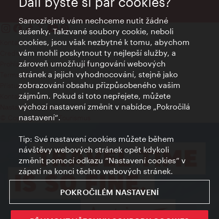
Dali byste si pár cookies?
Samozřejmě vám nechceme nutit žádné
sušenky. Takzvané soubory cookie, neboli
cookies, jsou však nezbytné k tomu, abychom
Kontakty
vám mohli poskytnout ty nejlepší služby, a
Credits
zároveň umožňují fungování webových
Prohlášení o ochraně osobních údajů
stránek a jejich vyhodnocování, stejně jako
Terms of Use
zobrazování obsahu přizpůsobeného vašim
Přístupnost
zájmům. Pokud si toto nepřejete, můžete
Kontakt pro tisk
výchozí nastavení změnit v nabídce „Pokročilá
Nastavení cookies
nastavení“.
© Copyright Wien Tourismus
Tip: Své nastavení cookies můžete během
návštěvy webových stránek opět kdykoli
změnit pomocí odkazu “Nastavení cookies” v
zápatí na konci těchto webových stránek.
POKROČILÉM NASTAVENÍ