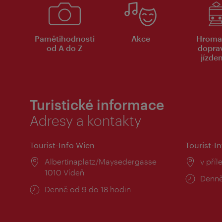
Pamětihodnosti
Akce
Hroma
od A do Z
dopra
jízde
Turistické informace
Adresy a kontakty
Tourist-Info Wien
Tourist-In
Místo:
Albertinaplatz/Maysedergasse
Místo
v příl
1010 Vídeň
Provo
Denně
Provozní
Denně od 9 do 18 hodin
doba:
doba: