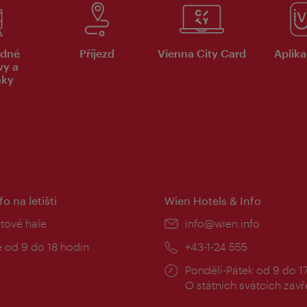
dné
Příjezd
Vienna City Card
Aplika
vy a
nky
fo na letišti
Wien Hotels & Info
:
etové hale
E-
info@wien.info
mail:
zní
 od 9 do 18 hodin
Telefon:
+43-1-24 555
Provozní
Pondělí-Pátek od 9 do 1
doba:
O státních svátcích zav