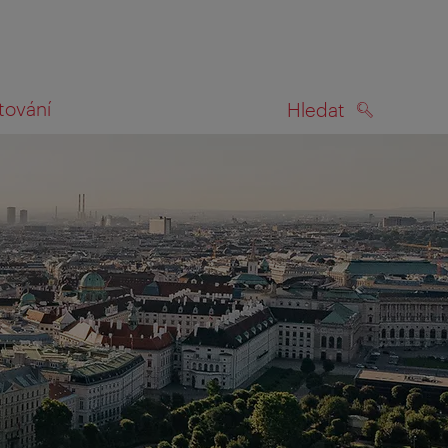
tování
Hledat
HLEDAT
na mapě