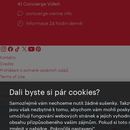
AI Concierge Vídeň
concierge.vienna.info
Informace 24 hodin denně
Kontakty
Credits
Prohlášení o ochraně osobních údajů
Terms of Use
Přístupnost
Kontakt pro tisk
Dali byste si pár cookies?
Nastavení cookies
© Copyright Wien Tourismus
Samozřejmě vám nechceme nutit žádné sušenky. Takzv
jsou však nezbytné k tomu, abychom vám mohli poskytn
umožňují fungování webových stránek a jejich vyhodno
obsahu přizpůsobeného vašim zájmům. Pokud si toto n
změnit v nabídce „Pokročilá nastavení“.