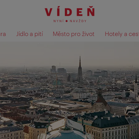
ura
Jídlo a pití
Město pro život
Hotely a ces
Výsledky hledání zobrazit 