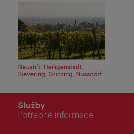
Neustift, Heiligenstadt,
Sievering, Grinzing, Nussdorf
Služby
Potřebné informace