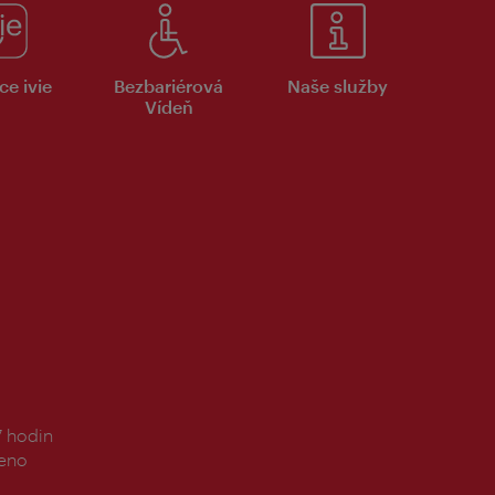
ce ivie
Bezbariérová
Naše služby
Vídeň
7 hodin
řeno