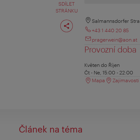
SDÍLET
STRÁNKU
Rozdělit
Salmannsdorfer Stra
stranu
+43 1 440 20 85
pragerwein@aon.at
Provozní doba
Květen do Říjen
Čt - Ne, 15:00 - 22:00
Mapa
Zajímavosti 
Článek na téma