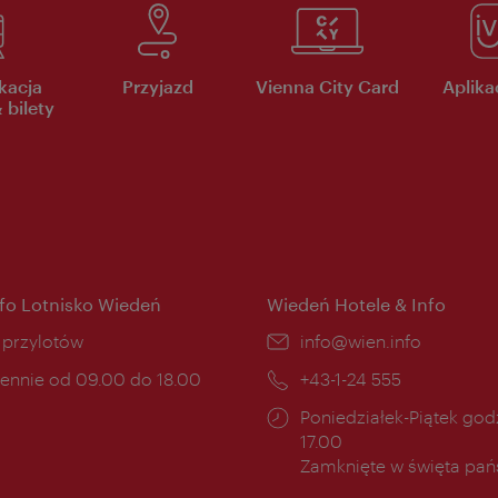
kacja
Przyjazd
Vienna City Card
Aplikac
 bilety
nfo Lotnisko Wiedeń
Wiedeń Hotele & Info
ce:
i przylotów
E-
info@wien.info
mail:
ny
ennie od 09.00 do 18.00
Telefon:
+43-1-24 555
cia:
Godziny
Poniedziałek-Piątek godz
otwarcia:
17.00
Zamknięte w święta pa