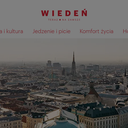
 i kultura
Jedzenie i picie
Komfort życia
H
Pokaż na mapie wyniki wyszu