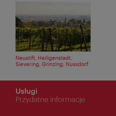
Neustift, Heiligenstadt,
Sievering, Grinzing, Nussdorf
Usługi
Przydatne informacje