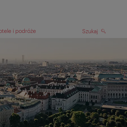
otele i podróże
Szukaj
SZUKAJ
kiwania