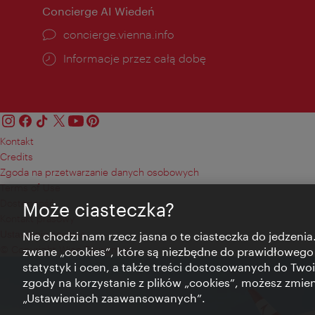
Concierge AI Wiedeń
concierge.vienna.info
Informacje przez całą dobę
Kontakt
Credits
Zgoda na przetwarzanie danych osobowych
Terms of Use
Dostępność
Może ciasteczka?
Kontakt prasowy
Ustawienia cookies
Nie chodzi nam rzecz jasna o te ciasteczka do jedzenia.
© Copyright Wien Tourismus
zwane „cookies”, które są niezbędne do prawidłowego
statystyk i ocen, a także treści dostosowanych do Twoi
zgody na korzystanie z plików „cookies”, możesz zmie
„Ustawieniach zaawansowanych”.