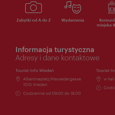
Zabytki od A do Z
Wydarzenia
Komuni
miejska &
Informacja turystyczna
Adresy i dane kontaktowe
Tourist-Info Wiedeń
Tourist-I
Miejsce:
Albertinaplatz/Maysedergasse
Miejs
w hal
1010 Wiedeń
Godzi
Codzi
Godziny
Codziennie od 09.00 do 18.00
otwar
otwarcia: