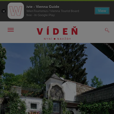
ivie - Vienna Guide
View
WienTourismus / Vienna Tourist Board
free - In Google Play
Zobrazit/skrýt
Hled
navigační
panel
Přejít
Přejít
na
k obsahu
procházení