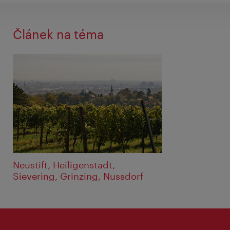
Článek na téma
Neustift, Heiligenstadt,
Sievering, Grinzing, Nussdorf