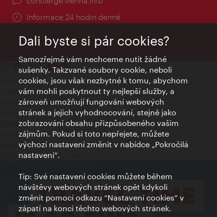
concierge.vienna.info
Informace 24 hodin denně
Dali byste si pár cookies?
Samozřejmě vám nechceme nutit žádné
sušenky. Takzvané soubory cookie, neboli
cookies, jsou však nezbytné k tomu, abychom
Kontakty
vám mohli poskytnout ty nejlepší služby, a
Credits
zároveň umožňují fungování webových
Prohlášení o ochraně osobních údajů
stránek a jejich vyhodnocování, stejně jako
Terms of Use
zobrazování obsahu přizpůsobeného vašim
Přístupnost
zájmům. Pokud si toto nepřejete, můžete
Kontakt pro tisk
výchozí nastavení změnit v nabídce „Pokročilá
Nastavení cookies
nastavení“.
© Copyright Wien Tourismus
Tip: Své nastavení cookies můžete během
návštěvy webových stránek opět kdykoli
změnit pomocí odkazu “Nastavení cookies” v
zápatí na konci těchto webových stránek.