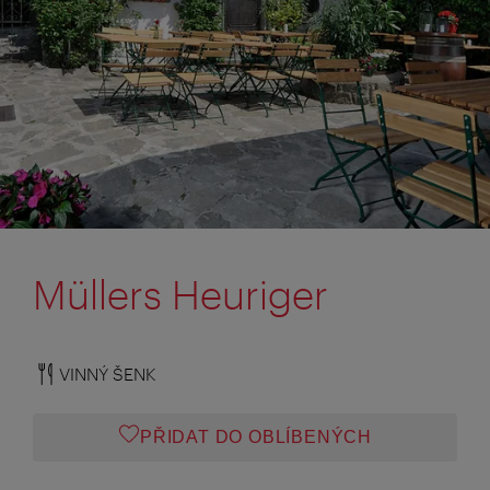
Müllers Heuriger
VINNÝ ŠENK
PŘIDAT DO OBLÍBENÝCH