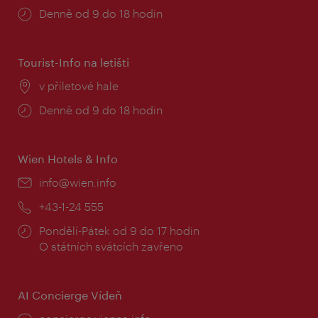
Provozní
Denně od 9 do 18 hodin
doba:
Tourist-Info na letišti
Místo:
v příletové hale
Provozní
Denně od 9 do 18 hodin
doba:
Wien Hotels & Info
E-
info@wien.info
mail:
Telefon:
+43-1-24 555
Provozní
Pondělí-Pátek od 9 do 17 hodin
doba:
O státních svátcích zavřeno
AI Concierge Vídeň