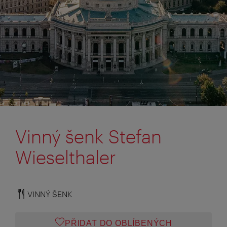
Vinný šenk Stefan
Wieselthaler
VINNÝ ŠENK
PŘIDAT DO OBLÍBENÝCH