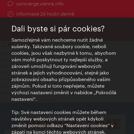
concierge.vienna.info
Informace 24 hodin denně
Dali byste si pár cookies?
Samozřejmě vám nechceme nutit žádné
sušenky. Takzvané soubory cookie, neboli
cookies, jsou však nezbytné k tomu, abychom
Kontakty
vám mohli poskytnout ty nejlepší služby, a
Credits
zároveň umožňují fungování webových
Prohlášení o ochraně osobních údajů
stránek a jejich vyhodnocování, stejně jako
Terms of Use
zobrazování obsahu přizpůsobeného vašim
Přístupnost
zájmům. Pokud si toto nepřejete, můžete
Kontakt pro tisk
výchozí nastavení změnit v nabídce „Pokročilá
Nastavení cookies
nastavení“.
© Copyright Wien Tourismus
Tip: Své nastavení cookies můžete během
návštěvy webových stránek opět kdykoli
změnit pomocí odkazu “Nastavení cookies” v
zápatí na konci těchto webových stránek.