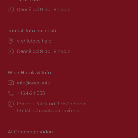
Provozní
Denně od 9 do 18 hodin
doba:
Tourist-Info na letišti
Místo:
v příletové hale
Provozní
Denně od 9 do 18 hodin
doba:
Wien Hotels & Info
E-
info@wien.info
mail:
Telefon:
+43-1-24 555
Provozní
Pondělí-Pátek od 9 do 17 hodin
doba:
O státních svátcích zavřeno
AI Concierge Vídeň