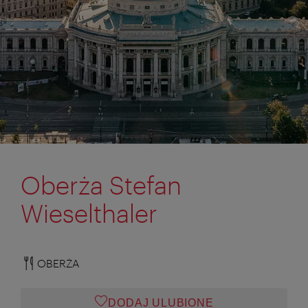
Oberża Stefan
Wieselthaler
OBERŻA
DODAJ ULUBIONE