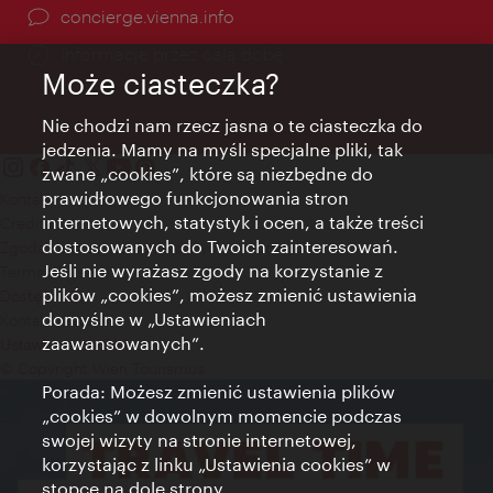
concierge.vienna.info
Informacje przez całą dobę
Może ciasteczka?
Nie chodzi nam rzecz jasna o te ciasteczka do
jedzenia. Mamy na myśli specjalne pliki, tak
zwane „cookies”, które są niezbędne do
prawidłowego funkcjonowania stron
Kontakt
internetowych, statystyk i ocen, a także treści
Credits
dostosowanych do Twoich zainteresowań.
Zgoda na przetwarzanie danych osobowych
Jeśli nie wyrażasz zgody na korzystanie z
Terms of Use
plików „cookies”, możesz zmienić ustawienia
Dostępność
domyślne w „Ustawieniach
Kontakt prasowy
zaawansowanych”.
Ustawienia cookies
© Copyright Wien Tourismus
Porada: Możesz zmienić ustawienia plików
„cookies” w dowolnym momencie podczas
swojej wizyty na stronie internetowej,
korzystając z linku „Ustawienia cookies” w
stopce na dole strony.