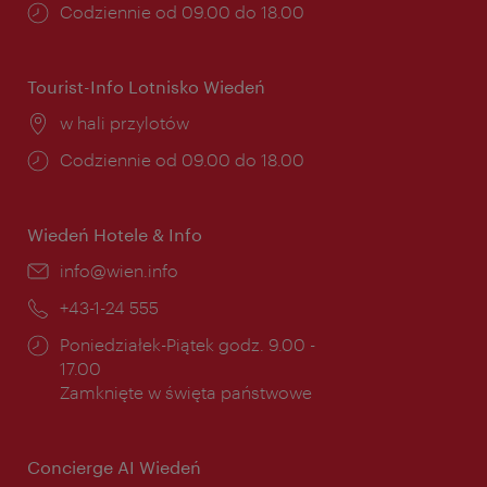
Godziny
Codziennie od 09.00 do 18.00
otwarcia:
Tourist-Info Lotnisko Wiedeń
Miejsce:
w hali przylotów
Godziny
Codziennie od 09.00 do 18.00
otwarcia:
Wiedeń Hotele & Info
E-
info@wien.info
mail:
Telefon:
+43-1-24 555
Godziny
Poniedziałek-Piątek godz. 9.00 -
otwarcia:
17.00
Zamknięte w święta państwowe
Concierge AI Wiedeń