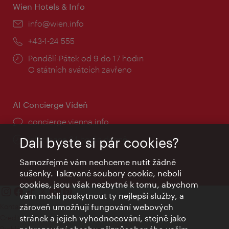
Wien Hotels & Info
E-
info@wien.info
mail:
Telefon:
+43-1-24 555
Provozní
Pondělí-Pátek od 9 do 17 hodin
doba:
O státních svátcích zavřeno
AI Concierge Vídeň
concierge.vienna.info
Informace 24 hodin denně
Dali byste si pár cookies?
Samozřejmě vám nechceme nutit žádné
sušenky. Takzvané soubory cookie, neboli
cookies, jsou však nezbytné k tomu, abychom
vám mohli poskytnout ty nejlepší služby, a
Kontakty
zároveň umožňují fungování webových
Credits
stránek a jejich vyhodnocování, stejně jako
Prohlášení o ochraně osobních údajů