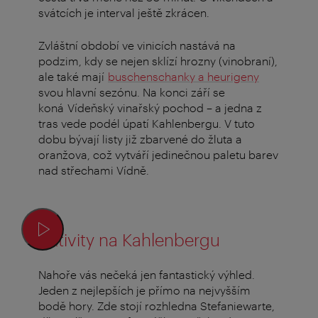
svátcích je interval ještě zkrácen.
Zvláštní období ve vinicích nastává na
podzim, kdy se nejen sklízí hrozny (vinobraní),
ale také mají
buschenschanky a heurigeny
svou hlavní sezónu. Na konci září se
koná Vídeňský vinařský pochod – a jedna z
tras vede podél úpatí Kahlenbergu. V tuto
dobu bývají listy již zbarvené do žluta a
oranžova, což vytváří jedinečnou paletu barev
nad střechami Vídně.
Aktivity na Kahlenbergu
Nahoře vás nečeká jen fantastický výhled.
Jeden z nejlepších je přímo na nejvyšším
bodě hory. Zde stojí rozhledna Stefaniewarte,