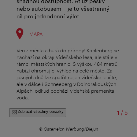
snadnou dostupnost. Ať už pěšky
nebo autobusem – je to všestranný
cíl pro jednodenní výlet.
MAPA
Ven z města a hurá do přírody! Kahlenberg se
nachází na okraji Vídeňského lesa, ale stále v
rámci městských hranic. S výškou 484 metrů
nabízí ohromující výhled na celé město. Za
jasných dnů lze spatřit nejen vídeňské letiště,
ale v dálce i Schneeberg v Dolnorakouských
Alpách, odkud pochází vídeňská pramenitá
voda.
z
Zobrazit všechny obrázky
1
/
5
© Österreich Werbung/Diejun