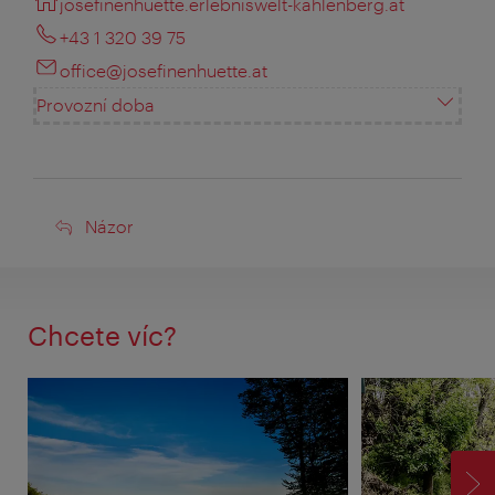
josefinenhuette.erlebniswelt-kahlenberg.at
+43 1 320 39 75
office@josefinenhuette.at
Provozní doba
Názor
Názor
Chcete víc?