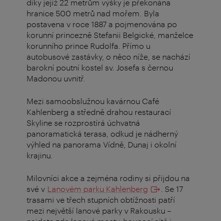
díky jejíž 22 metrům výšky je překonána
hranice 500 metrů nad mořem. Byla
postavena v roce 1887 a pojmenována po
korunní princezně Stefanii Belgické, manželce
korunního prince Rudolfa. Přímo u
autobusové zastávky, o něco níže, se nachází
barokní poutní kostel sv. Josefa s černou
Madonou uvnitř.
Mezi samoobslužnou kavárnou Café
Kahlenberg a středně drahou restaurací
Skyline se rozprostírá úchvatná
panoramatická terasa, odkud je nádherný
výhled na panorama Vídně, Dunaj i okolní
krajinu.
Milovníci akce a zejména rodiny si přijdou na
své v
Lanovém parku Kahlenberg
. Se 17
trasami ve třech stupních obtížnosti patří
mezi největší lanové parky v Rakousku –