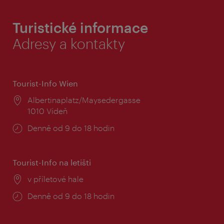
Turistické informace
Adresy a kontakty
Tourist-Info Wien
Místo:
Albertinaplatz/Maysedergasse
1010 Vídeň
Provozní
Denně od 9 do 18 hodin
doba:
Tourist-Info na letišti
Místo:
v příletové hale
Provozní
Denně od 9 do 18 hodin
doba: