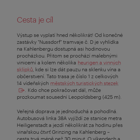
Cesta je cíl
Výstup se vyplatí hned několikrát! Od konečné
zastávky "Nussdorf" tramvaje č. D je vyhlídka
na Kahlenbergu dostupná asi hodinovou
procházkou. Přitom se prochází malebnými
vinicemi a kolem několika
heurigen a vinných
sklípků
, kde si lze dát pauzu na sklenku vína a
občerstvení. Tato trasa je číslo 1 z celkových
14 vídeňských
městských turistických stezek
. Kdo chce pokračovat dál, může
prozkoumat sousední Leopoldsberg (425 m).
Veřejná doprava je jednoduchá a pohodlná.
Autobusová linka 38A vyjíždí ze stanice metra
Heiligenstadt a jezdí několikrát za hodinu přes
vinařskou čtvrť Grinzing na Kahlenberg –
cesta trvá méně než 30 minut. O víkendech a