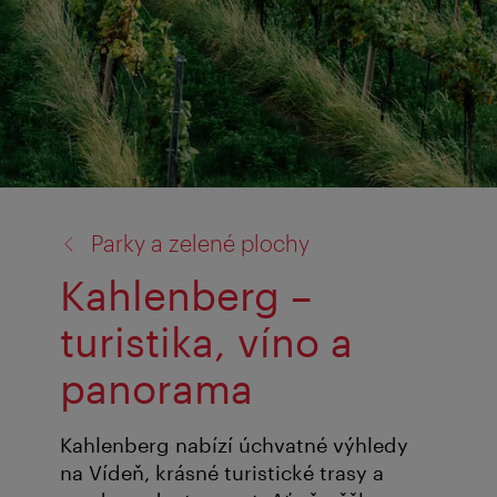
zpět
Parky a zelené plochy
na:
Kahlenberg –
turistika, víno a
panorama
Kahlenberg nabízí úchvatné výhledy
na Vídeň, krásné turistické trasy a