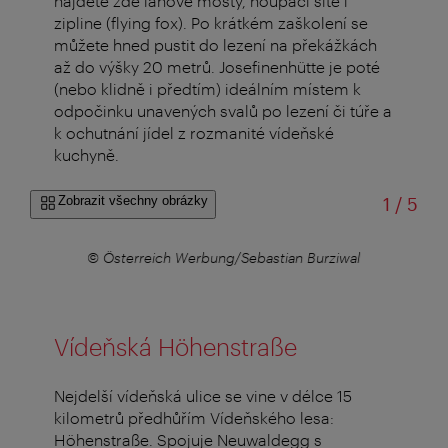
najdete zde lanové mosty, houpací sítě i
zipline (flying fox). Po krátkém zaškolení se
můžete hned pustit do lezení na překážkách
až do výšky 20 metrů. Josefinenhütte je poté
(nebo klidně i předtím) ideálním místem k
odpočinku unavených svalů po lezení či túře a
k ochutnání jídel z rozmanité vídeňské
kuchyně.
z
Zobrazit všechny obrázky
1
/
5
© Österreich Werbung/Sebastian Burziwal
Vídeňská Höhenstraße
Nejdelší vídeňská ulice se vine v délce 15
kilometrů předhůřím Vídeňského lesa:
Höhenstraße. Spojuje Neuwaldegg s