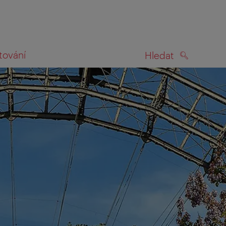
tování
Hledat
HLEDAT
na mapě