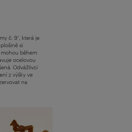
y č. 9“, která je
plošině si
ku mohou během
tavuje ocelovou
šená. Odvážlivci
ní z výšky ve
zervovat na