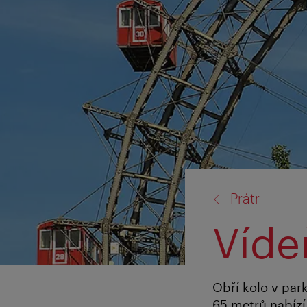
zpět
Prátr
na:
Víde
Obří kolo v par
65 metrů nabízí