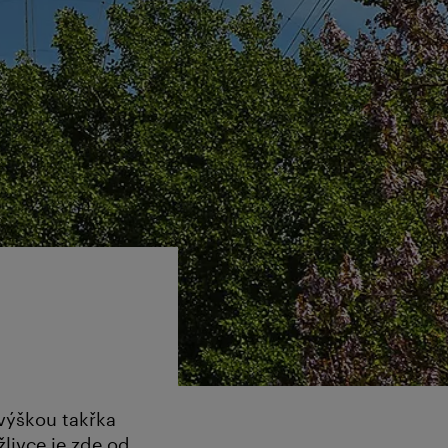
 výškou takřka
livce je zde od