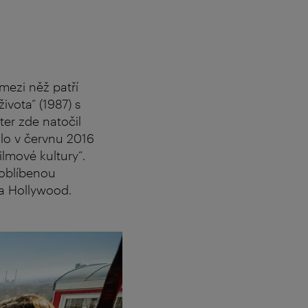
 mezi něž patří
vota“ (1987) s
er zde natočil
olo v červnu 2016
lmové kultury“.
 oblíbenou
na Hollywood.