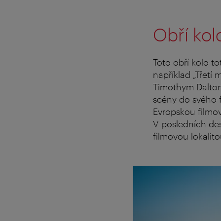
Obří kol
Toto obří kolo to
například „Třetí
Timothym Daltone
scény do svého f
Evropskou filmo
V posledních de
filmovou lokalit