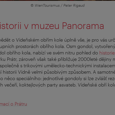
© WienTourismus / Peter Rigaud
historii v muzeu Panorama
zvědět o Vídeňském obřím kole úplně vše, je pro vás 
upních prostorách obřího kola. Osm gondol, vytvořen
l obřího kola, nabízí ve svém nitru pohled do
histori
ku Prátr, zároveň však také přibližuje 2000leté dějiny 
společně s trikovými umělecko-technickými instalacem
í historii Vídně velmi působivým způsobem. A samotné
o něco speciálního: jednotlivé gondoly si lze zvlášť re
ch večeří, koktejlových party asvateb. Vídeňské obří kol
mací o Prátru