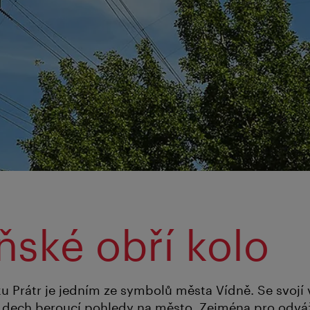
ňské obří kolo
ku Prátr je jedním ze symbolů města Vídně. Se svojí
 dech beroucí pohledy na město. Zejména pro odváž