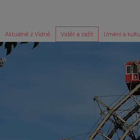
Přejít
Přejít
Co
Aktuálně z Vídně
Vidět a zažít
Umění a kult
na
k obsahu
hledáte?
procházení