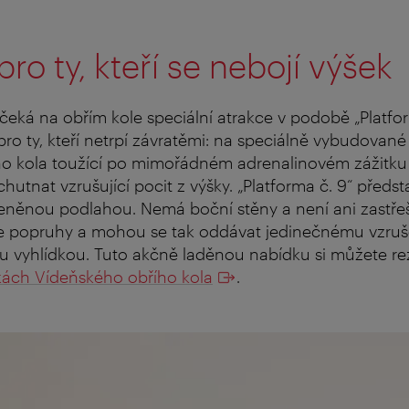
pro ty, kteří se nebojí výšek
eká na obřím kole speciální atrakce v podobě „Platform
ro ty, kteří netrpí závratěmi: na speciálně vybudované 
ího kola toužící po mimořádném adrenalinovém zážit
chutnat vzrušující pocit z výšky. „Platforma č. 9“ předs
leněnou podlahou. Nemá boční stěny a není ani zastře
ze popruhy a mohou se tak oddávat jedinečnému vzruše
u vyhlídkou. Tuto akčně laděnou nabídku si můžete re
ách Vídeňského obřího kola
.