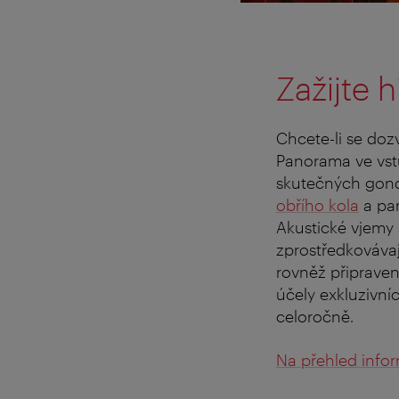
Zažijte 
Chcete-li se do
Panorama ve vst
skutečných gondo
obřího kola
a par
Akustické vjemy 
zprostředkovávaj
rovněž připraven
účely exkluzivní
celoročně.
Na přehled infor