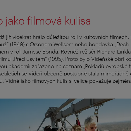
o jako filmová kulisa
tiž již vícekrát hrálo důležitou roli v kultovních filmech,
 muž“ (1949) s Orsonem Wellsem nebo bondovka „Dech ži
m v roli Jamese Bonda. Rovněž režisér Richard Linklat
ilmu „Před úsvitem“ (1995). Proto bylo Vídeňské obří k
vou akademií zařazeno na seznam „Pokladů evropské fi
setiletích se Vídeň obecně postupně stala mimořádně
ou. Vídně jako filmových kulis si velice považuje zejmé