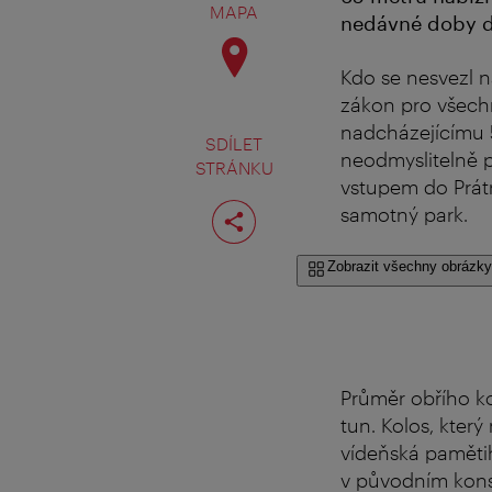
MAPA
nedávné doby d
Kdo se nesvezl n
zákon pro všechn
nadcházejícímu 5
SDÍLET
neodmyslitelně p
STRÁNKU
vstupem do Prát
Rozdělit
samotný park.
stranu
Zobrazit všechny obrázky
Průměr obřího ko
tun. Kolos, kter
vídeňská pamětih
v původním konst