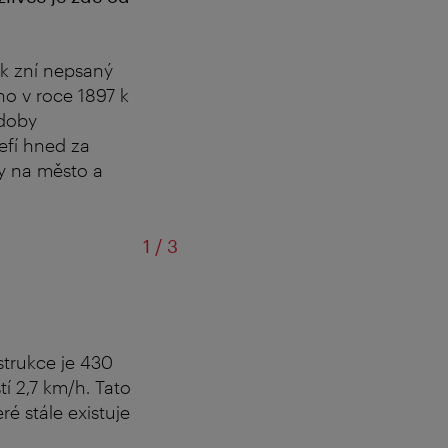
ak zní nepsaný
no v roce 1897 k
 doby
efí hned za
y na město a
z
1
/
3
strukce je 430
tí 2,7 km/h. Tato
é stále existuje