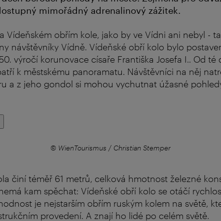
ostupný mimořádný adrenalinový zážitek.
a Vídeňském obřím kole, jako by ve Vídni ani nebyl - t
y návštěvníky Vídně. Vídeňské obří kolo bylo postave
0. výročí korunovace císaře Františka Josefa I.. Od té
atří k městskému panoramatu. Návštěvníci na něj natr
ru a z jeho gondol si mohou vychutnat úžasné pohled
© WienTourismus / Christian Stemper
la činí téměř 61 metrů, celková hmotnost železné kon
ý nemá kam spěchat: Vídeňské obří kolo se otáčí rychlos
odnost je nejstarším obřím ruským kolem na světě, kter
rukčním provedení. A znají ho lidé po celém světě.