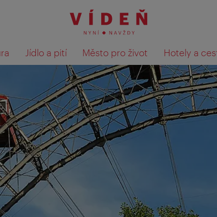
ura
Jídlo a pití
Město pro život
Hotely a ces
Výsledky hledání zobrazit 