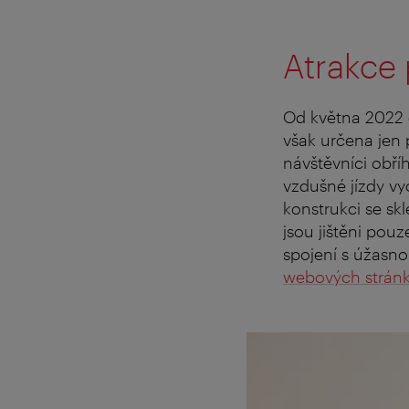
Atrakce 
Od května 2022 č
však určena jen p
návštěvníci obř
vzdušné jízdy vy
konstrukci se sk
jsou jištěni pou
spojení s úžasno
webových stránk