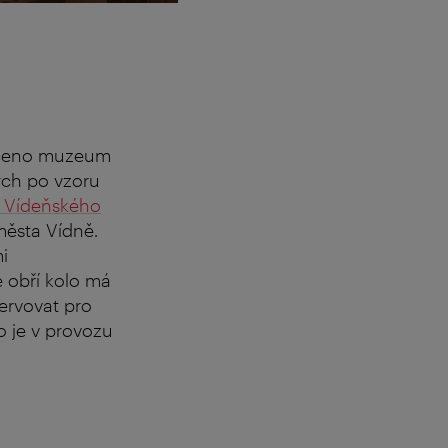
určeno muzeum
ých po vzoru
e Vídeňského
města Vídně.
i
 obří kolo má
zervovat pro
o je v provozu