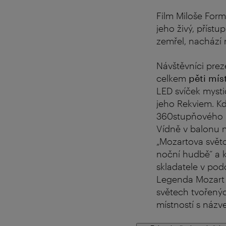
Film Miloše Form
jeho živý, přístu
zemřel, nachází 
Návštěvníci pre
celkem
pěti mís
LED svíček mysti
jeho Rekviem. K
360stupňového p
Vídně v balonu ne
„Mozartova světo
noční hudbě“ a k
skladatele v pod
Legenda Mozart n
světech tvořenýc
místností s názv