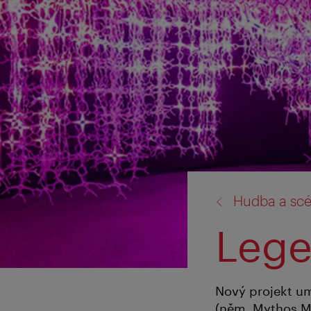
zpět
Hudba a sc
na:
Lege
Nový projekt um
(něm. Mythos Mo