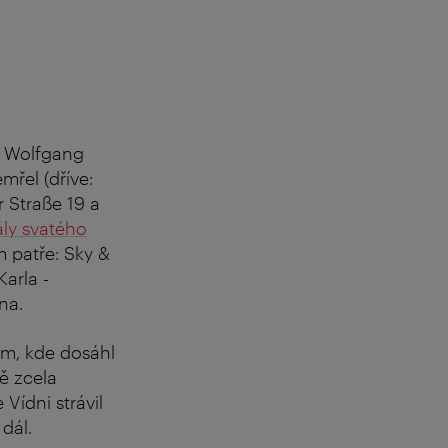
e Wolfgang
mřel (dříve:
 Straße 19 a
ály svatého
m patře: Sky &
arla -
na.
em, kde dosáhl
ě zcela
Vídni strávil
 dál.