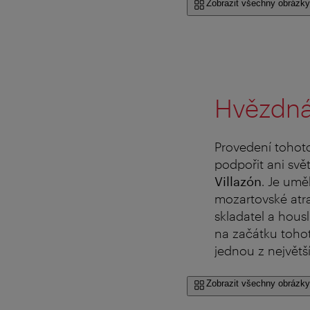
Zobrazit všechny obrázky
Hvězdná
Provedení tohoto
podpořit ani svě
Villazón
. Je um
mozartovské atra
skladatel a housl
na začátku toho
jednou z největší
Zobrazit všechny obrázky