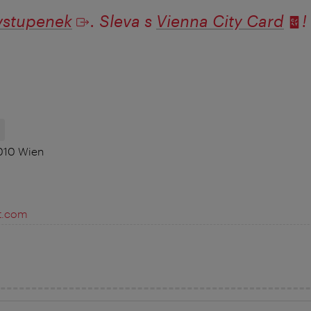
vstupenek
. Sleva s
Vienna City Card
!
H
1010 Wien
t.com