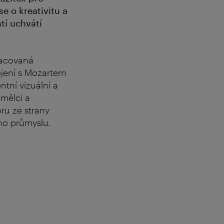
e o kreativitu a
tí uchvátí
racovaná
ojení s Mozartem
tní vizuální a
mělci a
ru ze strany
ího průmyslu.