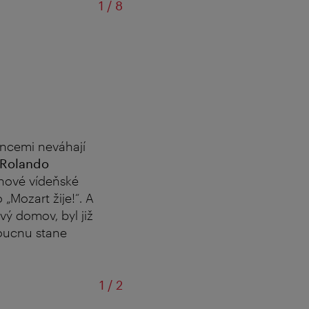
z
1
/
8
encemi neváhají
Rolando
nové vídeňské
„Mozart žije!“. A
ový domov, byl již
doucnu stane
z
1
/
2