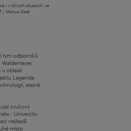
 i v tíživých situacích, ve
„Možnost ponořit se do Mozartova s
/ Marcus Deák
ent
í tým odborníků
z Waldemeyer,
 v oblasti
ojektu Legenda
chnologií, stejně
ujal zvukový
mdw - Univerzity
zi nejlepší
ruhé místo