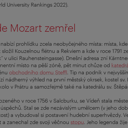
ld University Rankings 2022).
de Mozart zemřel
nabízí prohlídku zcela neobyčejného místa: místa, kd
ložil Kouzelnou flétnu a Rekviem a kde v roce 1791 ze
 v ulici Rauhensteingasse). Dnešní adresa zní Kärntner
inentní místo na pěší zóně, pět minut chůze od
katedr
rénu
obchodního domu Steffl
. Tip na podnik v nejvyšší
í nádherný výhled na první městský okrsek, kostel sv. K
í kolo v Prátru a samozřejmě také na katedrálu sv. Štěpá
ozeného v roce 1756 v Salcburku, se Vídeň stala měst
 úspěchů. Stal se zde nezávislým umělcem (v jeho dob
tost) a vybudoval si postavení hudební superhvězdy. Ve 
et a zanechal zde svoji věčnou
stopu
. Jeho legenda žije