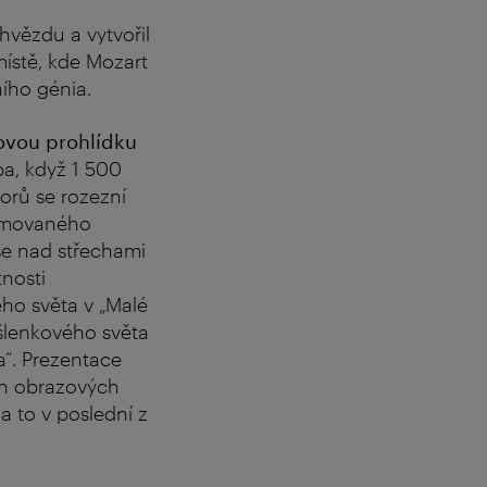
hvězdu a vytvořil
 místě, kde Mozart
ího génia.
ovou prohlídku
ba, když 1 500
torů se rozezní
nimovaného
se nad střechami
tnosti
ého světa v „Malé
šlenkového světa
a“. Prezentace
ch obrazových
a to v poslední z