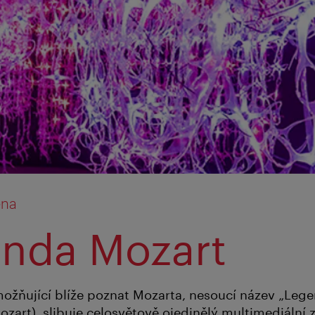
éna
nda Mozart
ožňující blíže poznat Mozarta, nesoucí název „Leg
zart), slibuje celosvětově ojedinělý multimediální z