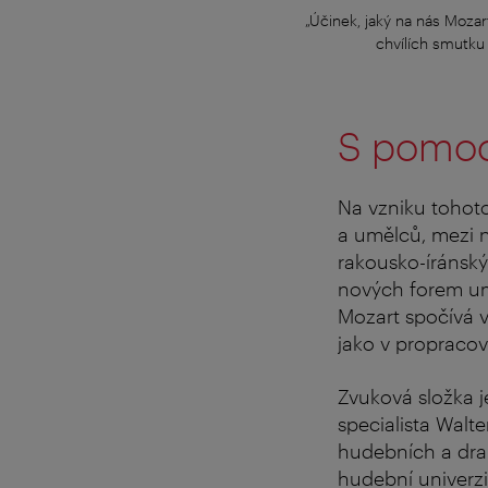
„Účinek, jaký na nás Mozart
chvílích smutku 
S pomocí
Na vzniku tohot
a umělců, mezi n
rakousko-íránský 
nových forem umě
Mozart spočívá v
jako v propracov
Zvuková složka 
specialista Walt
hudebních a dra
hudební univerzi