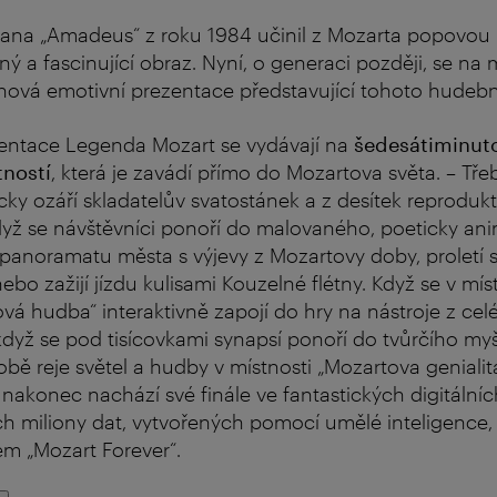
ana „Amadeus“ z roku 1984 učinil z Mozarta popovou 
pný a fascinující obraz. Nyní, o generaci později, se na
nová emotivní prezentace představující tohoto hudebn
zentace Legenda Mozart se vydávají na
šedesátiminut
tností
, která je zavádí přímo do Mozartova světa. – Tře
cky ozáří skladatelův svatostánek a z desítek reproduk
dyž se návštěvníci ponoří do malovaného, poeticky a
anoramatu města s výjevy z Mozartovy doby, proletí 
bo zažijí jízdu kulisami Kouzelné flétny. Když se v mís
vá hudba“ interaktivně zapojí do hry na nástroje z cel
dyž se pod tisícovkami synapsí ponoří do tvůrčího my
obě reje světel a hudby v místnosti „Mozartova genialit
akonec nachází své finále ve fantastických digitální
h miliony dat, vytvořených pomocí umělé inteligence, 
em „Mozart Forever“.