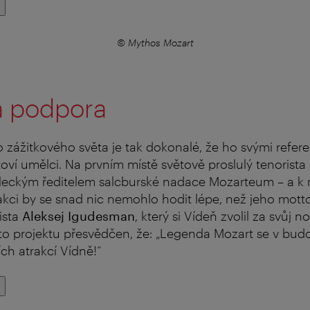
© Mythos Mozart
 podpora
 zážitkového světa je tak dokonalé, že ho svými refer
toví umělci. Na prvním místě světově proslulý tenorista
ěleckým ředitelem salcburské nadace Mozarteum – a k 
kci by se snad nic nemohlo hodit lépe, než jeho motto 
ista
Aleksej Igudesman
, který si Vídeň zvolil za svůj n
to projektu přesvědčen, že: „Legenda Mozart se v bu
ch atrakcí Vídně!“