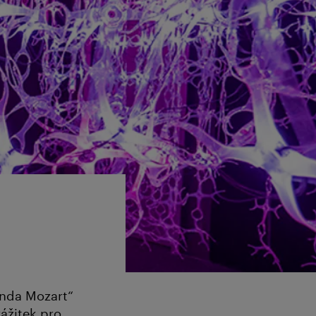
enda Mozart“
ážitek pro