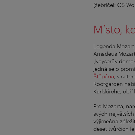
(žebříček QS Wor
Místo, k
Legenda Mozart 
Amadeus Mozart s
„Kayserův domek“
jedná se o prom
Štěpána
, v sute
Roofgarden nabíz
Karlskirche, obř
Pro Mozarta, nar
svých největších
výjimečná záleži
deset tvůrčích l