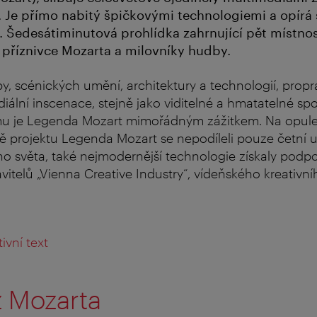
 Je přímo nabitý špičkovými technologiemi a opírá s
 Šedesátiminutová prohlídka zahrnující pět místnos
 příznivce Mozarta a milovníky hudby.
, scénických umění, architektury a technologií, prop
iální inscenace, stejně jako viditelné a hmatatelné sp
mu je Legenda Mozart mimořádným zážitkem. Na opulen
 projektu Legenda Mozart se nepodíleli pouze četní u
ho světa, také nejmodernější technologie získaly podpo
vitelů „Vienna Creative Industry“, vídeňského kreativn
ivní text
z Mozarta