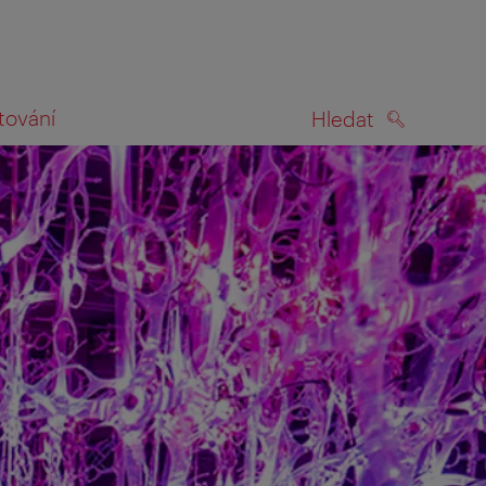
tování
Hledat
HLEDAT
na mapě