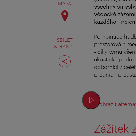
MAPA
všechny smysly.
vědecké zázemí.
každého - nejen
Kombinace hudby
SDÍLET
prostorová a med
STRÁNKU
- díky tomu vše
Rozdělit
akustické podobě
stranu
odborníci z celé
předních předsta
Zobrazit alternat
Zážitek 