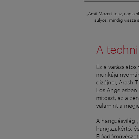
„Amit Mozart tesz, napjain
súlyos, mindig vissza 
A techni
Ez a varázslatos
munkája nyomán j
dizájner, Arash T
Los Angelesben é
mítoszt, az a ze
valamint a megje
A hangzásvilág „
hangszakértő, és 
Előadóművészeti 