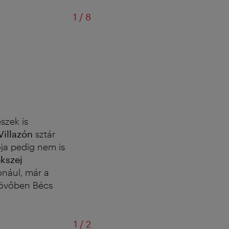
/
1
/
8
szek is
Villazón
sztár
ja pedig nem is
ekszej
onául, már a
 jövőben Bécs
/
1
/
2