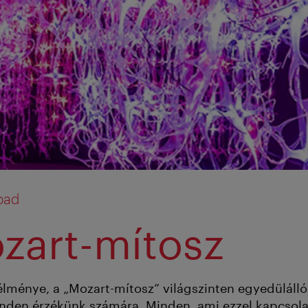
pad
zart-mítosz
élménye, a „Mozart-mítosz” világszinten egyedülálló
nden érzékünk számára. Minden, ami ezzel kapcsolat