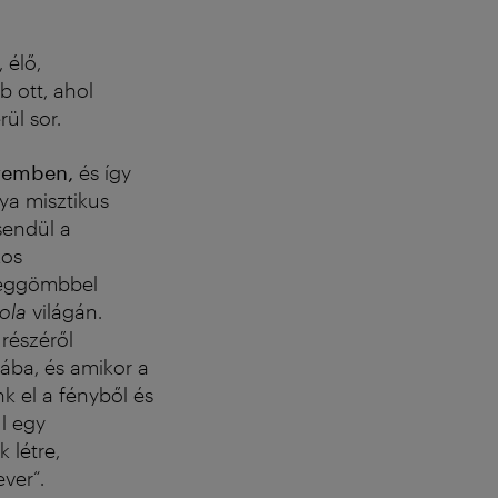
 élő,
 ott, ahol
ül sor.
eremben,
és így
ya misztikus
sendül a
kos
léggömbbel
ola
világán.
részéről
ába, és amikor a
k el a fényből és
l egy
 létre,
ver“.