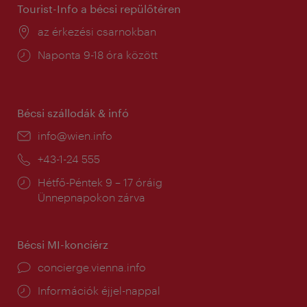
Tourist-Info a bécsi repülőtéren
Helyszín:
az érkezési csarnokban
Nyitva
Naponta 9-18 óra között
tartás:
Bécsi szállodák & infó
E-
info@wien.info
mail:
Telefon:
+43-1-24 555
Nyitva
Hétfő-Péntek 9 – 17 óráig
tartás:
Ünnepnapokon zárva
Bécsi MI-konciérz
concierge.vienna.info
Információk éjjel-nappal