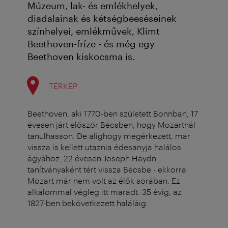
Múzeum, lak- és emlékhelyek,
diadalainak és kétségbeeséseinek
színhelyei, emlékművek, Klimt
Beethoven-fríze - és még egy
Beethoven kiskocsma is.
TÉRKÉP
Beethoven, aki 1770-ben született Bonnban, 17
évesen járt először Bécsben, hogy Mozartnál
tanulhasson. De alighogy megérkezett, már
vissza is kellett utaznia édesanyja halálos
ágyához. 22 évesen Joseph Haydn
tanítványaként tért vissza Bécsbe - ekkorra
Mozart már nem volt az élők sorában. Ez
alkalommal végleg itt maradt: 35 évig, az
1827-ben bekövetkezett haláláig.