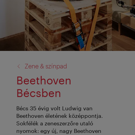
vissza
Zene & színpad
a:
Beethoven
Bécsben
Bécs 35 évig volt Ludwig van
Beethoven életének középpontja.
Sokfélék a zeneszerzőre utaló
nyomok: egy új, nagy Beethoven