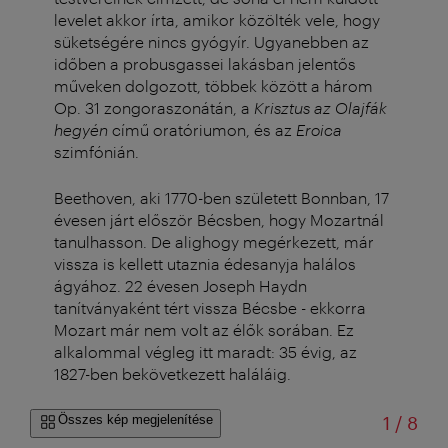
levelet akkor írta, amikor közölték vele, hogy
süketségére nincs gyógyír. Ugyanebben az
időben a probusgassei lakásban jelentős
műveken dolgozott, többek között a három
Op. 31 zongoraszonátán, a
Krisztus az Olajfák
hegyén
című oratóriumon, és az
Eroica
szimfónián.
Beethoven, aki 1770-ben született Bonnban, 17
évesen járt először Bécsben, hogy Mozartnál
tanulhasson. De alighogy megérkezett, már
vissza is kellett utaznia édesanyja halálos
ágyához. 22 évesen Joseph Haydn
tanítványaként tért vissza Bécsbe - ekkorra
Mozart már nem volt az élők sorában. Ez
alkalommal végleg itt maradt: 35 évig, az
1827-ben bekövetkezett haláláig.
/
Összes kép megjelenítése
1
/
8