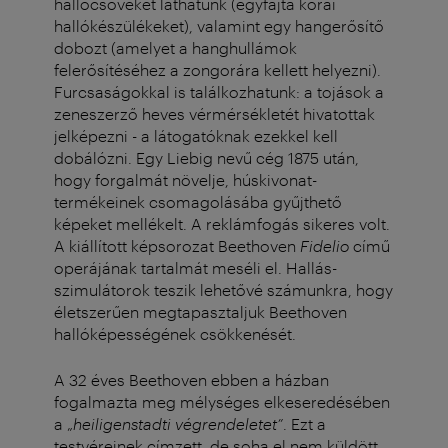
hallócsöveket láthatunk (egyfajta korai
hallókészülékeket), valamint egy hangerősítő
dobozt (amelyet a hanghullámok
felerősítéséhez a zongorára kellett helyezni).
Furcsaságokkal is találkozhatunk: a tojások a
zeneszerző heves vérmérsékletét hivatottak
jelképezni - a látogatóknak ezekkel kell
dobálózni. Egy Liebig nevű cég 1875 után,
hogy forgalmát növelje, húskivonat-
termékeinek csomagolásába gyűjthető
képeket mellékelt. A reklámfogás sikeres volt.
A kiállított képsorozat Beethoven
Fidelio
című
operájának tartalmát meséli el. Hallás-
szimulátorok teszik lehetővé számunkra, hogy
életszerűen megtapasztaljuk Beethoven
hallóképességének csökkenését.
A 32 éves Beethoven ebben a házban
fogalmazta meg mélységes elkeseredésében
a „
heiligenstadti végrendeletet”
. Ezt a
testvéreinek címzett, de soha el nem küldött