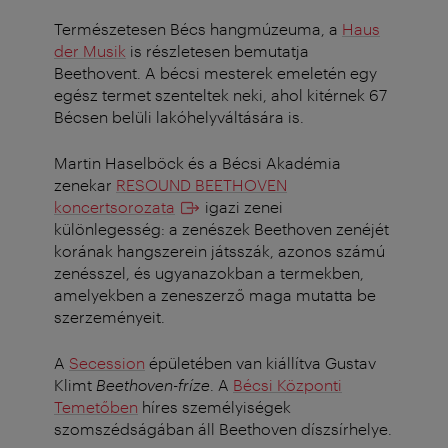
Természetesen Bécs hangmúzeuma, a
Haus
der Musik
is részletesen bemutatja
Beethovent. A bécsi mesterek emeletén egy
egész termet szenteltek neki, ahol kitérnek 67
Bécsen belüli lakóhelyváltására is.
Martin Haselböck és a Bécsi Akadémia
zenekar
RESOUND BEETHOVEN
koncertsorozata
igazi zenei
különlegesség: a zenészek Beethoven zenéjét
korának hangszerein játsszák, azonos számú
zenésszel, és ugyanazokban a termekben,
amelyekben a zeneszerző maga mutatta be
szerzeményeit.
A
Secession
épületében van kiállítva Gustav
Klimt
Beethoven-fríze
. A
Bécsi Központi
Temetőben
híres személyiségek
szomszédságában áll Beethoven díszsírhelye.