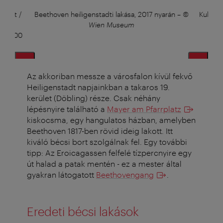
stadt /
Beethoven heiligenstadti lakása, 2017 nyarán
–
©
Kulcs 
ti
Wien Museum
200.000
Az akkoriban messze a városfalon kívül fekvő
Heiligenstadt napjainkban a takaros 19.
kerület (Döbling) része. Csak néhány
lépésnyire található a
Mayer am Pfarrplatz
kiskocsma, egy hangulatos házban, amelyben
Beethoven 1817-ben rövid ideig lakott. Itt
kiváló bécsi bort szolgálnak fel. Egy további
tipp: Az Eroicagassen felfelé tízpercnyire egy
út halad a patak mentén - ez a mester által
gyakran látogatott
Beethovengang
.
Eredeti bécsi lakások