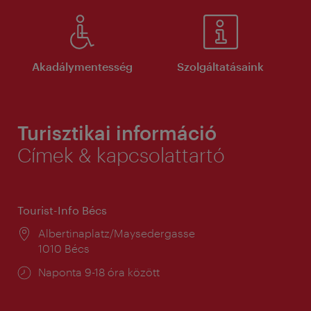
Akadálymentesség
Szolgáltatásaink
Turisztikai információ
Címek & kapcsolattartó
Tourist-Info Bécs
Helyszín:
Albertinaplatz/Maysedergasse
1010 Bécs
Nyitva
Naponta 9-18 óra között
tartás: