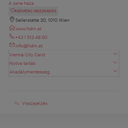
A zene háza
KEDVENC HOZZÁADÁS
Seilerstätte 30, 1010 Wien
www.hdm.at
+43 1 513 48 50
info@hdm.at
Vienna City Card
Nyitva tartás
Akadálymentesség
Visszajelzés
Visszajelzés