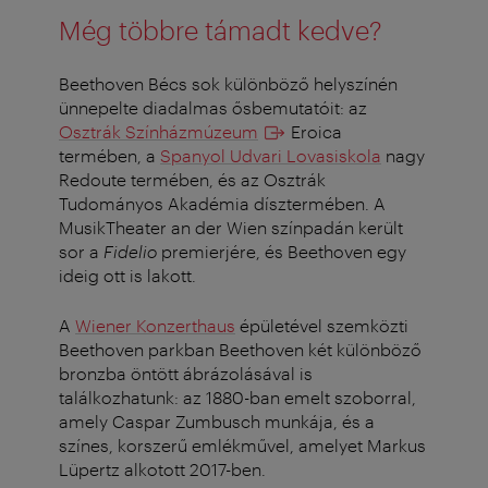
Még többre támadt kedve?
Beethoven Bécs sok különböző helyszínén
ünnepelte diadalmas ősbemutatóit: az
Osztrák Színházmúzeum
Eroica
termében, a
Spanyol Udvari Lovasiskola
nagy
Redoute termében, és az Osztrák
Tudományos Akadémia dísztermében. A
MusikTheater an der Wien színpadán került
sor a
Fidelio
premierjére, és Beethoven egy
ideig ott is lakott.
A
Wiener Konzerthaus
épületével szemközti
Beethoven parkban Beethoven két különböző
bronzba öntött ábrázolásával is
találkozhatunk: az 1880-ban emelt szoborral,
amely Caspar Zumbusch munkája, és a
színes, korszerű emlékművel, amelyet Markus
Lüpertz alkotott 2017-ben.