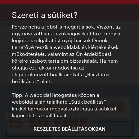
Szereti a sütiket?
Persze néha a jóból is megárt a sok. Viszont az
úgy nevezett sütik szükségesek ahhoz, hogy a
Kapcsolat
legjobb szolgáltatást nyújthassuk Önnek.
Credits
Lehetővé teszik a weboldalak és kiértékelések
Adatvédelmi nyilatkozat
működtetését, valamint az Ön érdeklődési
Terms of Use
köreire szabott tartalom biztosítását. Ha nem
Megközelíthetőség
óhajtja ezt, akkor módosítsa az
Sajtókapcsolat
alapértelmezett beállításokat a „Részletes
Sütik beállítása
beállítások“ alatt.
© Copyright WienTourismus
Tipp: A weboldal látogatása közben a
weboldal alján található „Sütik beállítás”
linkkel bármikor megváltoztathatja a sütikkel
kapcsolatos beállításait.
RESZLETES BEÁLLÍTÁSOKBAN