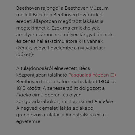
Beethoven rajongói a Beethoven Múzeum
mellett Bécsben Beethoven további két
eredeti állapotban megőrzött lakását is
megtekinthetik. Ezek ma emlékhelyek,
amelyek számos személyes tárgyat őriznek,
és zenés hallás-szimulátoraik is vannak
(kérjük, vegye figyelembe a nyitvatartási
időket!):
A tulajdonosáról elnevezett, Bécs
központjában található
Pasqualati házban
Beethoven több alkalommal is lakott 1804 és
1815 között. A zeneszerző itt dolgozott a
Fidelio
című operán, és olyan
zongoradarabokon, mint az ismert
Für Elise
.
A negyedik emeleti lakás ablakából
grandiózus a kilátás a Ringstraßera és az
egyetemre.