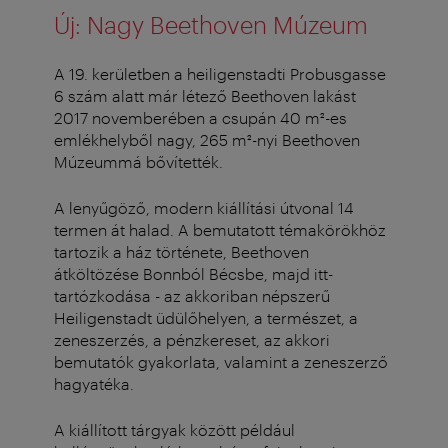
Új: Nagy Beethoven Múzeum
A 19. kerületben a heiligenstadti Probusgasse
6 szám alatt már létező Beethoven lakást
2017 novemberében a csupán 40 m²-es
emlékhelyből nagy, 265 m²-nyi Beethoven
Múzeummá bővítették.
A lenyűgöző, modern kiállítási útvonal 14
termen át halad. A bemutatott témakörökhöz
tartozik a ház története, Beethoven
átköltözése Bonnból Bécsbe, majd itt-
tartózkodása - az akkoriban népszerű
Heiligenstadt üdülőhelyen, a természet, a
zeneszerzés, a pénzkereset, az akkori
bemutatók gyakorlata, valamint a zeneszerző
hagyatéka.
A kiállított tárgyak között például