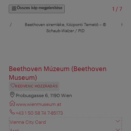
/
Összes kép megjelenítése
1
/
7
naus /
Beethoven síremléke, Központi Temető
–
©
Heur
Schaub-Walzer / PID
P
Beethoven Múzeum (Beethoven
Museum)
KEDVENC HOZZÁADÁS
Probusgasse 6, 1190 Wien
www.wienmuseum.at
+43 1 50 58 74 7-85173
Vienna City Card
Árak