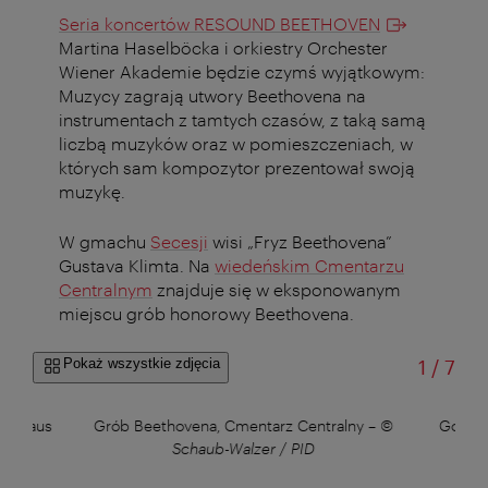
Seria koncertów RESOUND BEETHOVEN
Martina Haselböcka i orkiestry Orchester
Wiener Akademie będzie czymś wyjątkowym:
Muzycy zagrają utwory Beethovena na
instrumentach z tamtych czasów, z taką samą
liczbą muzyków oraz w pomieszczeniach, w
których sam kompozytor prezentował swoją
muzykę.
W gmachu
Secesji
wisi „Fryz Beethovena”
Gustava Klimta. Na
wiedeńskim Cmentarzu
Centralnym
znajduje się w eksponowanym
miejscu grób honorowy Beethovena.
od
Pokaż wszystkie zdjęcia
1
/
7
atihaus
Grób Beethovena, Cmentarz Centralny
–
©
Gospod
m
Schaub-Walzer / PID
P