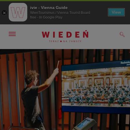
ivie - Vienna Guide
View
WienTourismus / Vienna Tourist Board
free - In Google Play
Pokaż/ukryj
Szuk
nawigację
Przejdź
Przejdź
do
do
nawigacji
treści