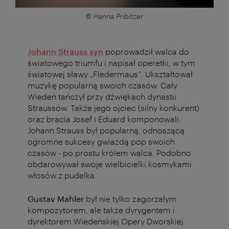
© Hanna Pribitzer
Johann Strauss syn
poprowadził walca do
światowego triumfu i napisał operetki, w tym
światowej sławy „Fledermaus”. Ukształtował
muzykę popularną swoich czasów. Cały
Wiedeń tańczył przy dźwiękach dynastii
Straussów. Także jego ojciec (silny konkurent)
oraz bracia Josef i Eduard komponowali.
Johann Strauss był popularną, odnoszącą
ogromne sukcesy gwiazdą pop swoich
czasów - po prostu królem walca. Podobno
obdarowywał swoje wielbicielki kosmykami
włosów z pudelka.
Gustav Mahler
był nie tylko zagorzałym
kompozytorem, ale także dyrygentem i
dyrektorem Wiedeńskiej Opery Dworskiej.