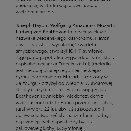
unoszą się w strefie wejściowej świata
wielkich mistrzów.
Joseph Haydn, Wolfgang Amadeusz Mozart
i
Ludwig van Beethoven
to trzy największe
nazwiska wiedeńskiego klasycyzmu.
Haydn
uważany jest za „wynalazcę” kwartetu
smyczkowego, stworzył 104 (!) symfonie.
Jego papuga potrafiła wygwizdać hymn, który
napisał dla cesarza Franciszka I (II) (melodia
jest melodią dzisiejszego niemieckiego
hymnu narodowego).
Mozart
- urodzony w
Salzburgu - przybył do Wiednia. W światowej
stolicy muzyki mógł rozwijać swój geniusz.
Beethoven
również był wiedeńczykiem z
wyboru: Pochodził z Bonn i przeprowadził się
tutaj w wieku 22 lat, aby już tu pozostać. I
oczywiście tworzyć słynne symfonie. Jedną z
najsłynniejszych napisał, gdy był już
całkowicie głuchy: IX Symfonię.