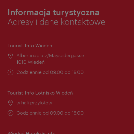
Informacja turystyczna
Adresy i dane kontaktowe
Tourist-Info Wiedeń
Miejsce:
Albertinaplatz/Maysedergasse
1010 Wiedeń
Godziny
Codziennie od 09.00 do 18.00
otwarcia:
Tourist-Info Lotnisko Wiedeń
Miejsce:
w hali przylotów
Godziny
Codziennie od 09.00 do 18.00
otwarcia:
Wiedeń Hotele & Info