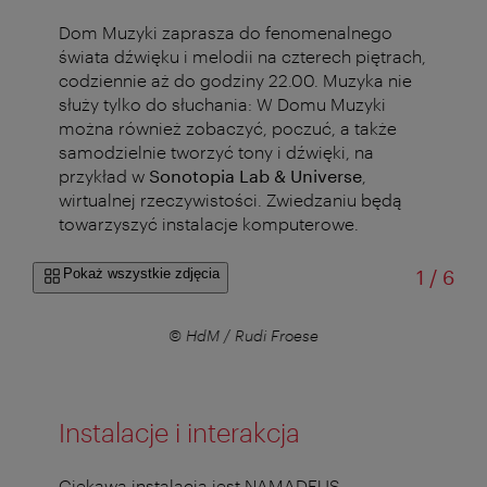
Dom Muzyki zaprasza do fenomenalnego
świata dźwięku i melodii na czterech piętrach,
codziennie aż do godziny 22.00. Muzyka nie
służy tylko do słuchania: W Domu Muzyki
można również zobaczyć, poczuć, a także
samodzielnie tworzyć tony i dźwięki, na
przykład w
Sonotopia Lab & Universe
,
wirtualnej rzeczywistości. Zwiedzaniu będą
towarzyszyć instalacje komputerowe.
od
Pokaż wszystkie zdjęcia
1
/
6
© HdM / Rudi Froese
Instalacje i interakcja
Ciekawą instalacją jest NAMADEUS