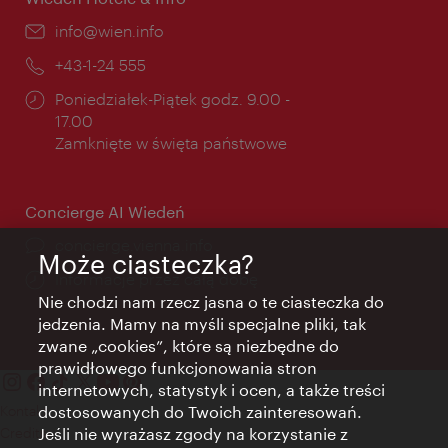
E-
info@wien.info
mail:
Telefon:
+43-1-24 555
Godziny
Poniedziałek-Piątek godz. 9.00 -
otwarcia:
17.00
Zamknięte w święta państwowe
Concierge AI Wiedeń
concierge.vienna.info
Może ciasteczka?
Informacje przez całą dobę
Nie chodzi nam rzecz jasna o te ciasteczka do
jedzenia. Mamy na myśli specjalne pliki, tak
zwane „cookies”, które są niezbędne do
prawidłowego funkcjonowania stron
internetowych, statystyk i ocen, a także treści
dostosowanych do Twoich zainteresowań.
Kontakt
Jeśli nie wyrażasz zgody na korzystanie z
Credits