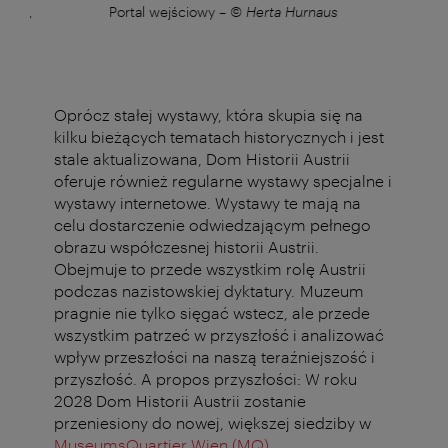
urst,
Portal wejściowy
–
© Herta Hurnaus
We
ji w
naus
Oprócz stałej wystawy, która skupia się na
kilku bieżących tematach historycznych i jest
stale aktualizowana, Dom Historii Austrii
oferuje również regularne wystawy specjalne i
wystawy internetowe. Wystawy te mają na
celu dostarczenie odwiedzającym pełnego
obrazu współczesnej historii Austrii.
Obejmuje to przede wszystkim rolę Austrii
podczas nazistowskiej dyktatury. Muzeum
pragnie nie tylko sięgać wstecz, ale przede
wszystkim patrzeć w przyszłość i analizować
wpływ przeszłości na naszą teraźniejszość i
przyszłość. A propos przyszłości: W roku
2028 Dom Historii Austrii zostanie
przeniesiony do nowej, większej siedziby w
MuseumsQuartier Wien (MQ)
.