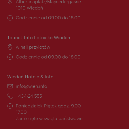
Miejsce:
Albertinaplatz/Maysedergasse
1010 Wiedeń
Godziny
Codziennie od 09.00 do 18.00
otwarcia:
Tourist-Info Lotnisko Wiedeń
Miejsce:
w hali przylotów
Godziny
Codziennie od 09.00 do 18.00
otwarcia:
Wiedeń Hotele & Info
E-
info@wien.info
mail:
Telefon:
+43-1-24 555
Godziny
Poniedziałek-Piątek godz. 9.00 -
otwarcia:
17.00
Zamknięte w święta państwowe