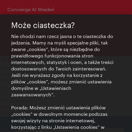
Concierge AI Wiedeń
concierge.vienna.info
Może ciasteczka?
Informacje przez całą dobę
Nie chodzi nam rzecz jasna o te ciasteczka do
jedzenia. Mamy na myśli specjalne pliki, tak
zwane „cookies”, które są niezbędne do
prawidłowego funkcjonowania stron
internetowych, statystyk i ocen, a także treści
Kontakt
dostosowanych do Twoich zainteresowań.
Credits
Jeśli nie wyrażasz zgody na korzystanie z
Zgoda na przetwarzanie danych osobowych
plików „cookies”, możesz zmienić ustawienia
Terms of Use
domyślne w „Ustawieniach
Dostępność
zaawansowanych”.
Kontakt prasowy
Porada: Możesz zmienić ustawienia plików
Ustawienia cookies
© Copyright Wien Tourismus
„cookies” w dowolnym momencie podczas
swojej wizyty na stronie internetowej,
korzystając z linku „Ustawienia cookies” w