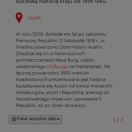
burzliwą historię kraju od 1918 roku.
MAPA
W roku 2018, dokłade sto lat po założeniu
Pierwszej Republiki 12 listopada 1918 r., w
Wiedniu otworzono Dom Historii Austrii.
Znajduje się on w historycznych
pomieszczeniach Neue Burg, części
wiedeńskiego
Hofburga
na Heldenplatz. Na
łącznej powierzchni 1800 metrów
kwadratowych prezentowana jest historia
kształtowania się Austrii od końca monarchii
Habsburgów, przez I Republikę, aneksję do
nazistowskiego imperium i powstanie II
Republiki, aż po dzień dzisiejszy.
od
Pokaż wszystkie zdjęcia
1
/
7