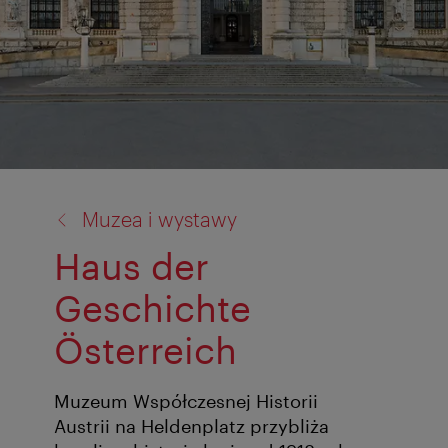
powrót
Muzea i wystawy
do:
Haus der
Geschichte
Österreich
Muzeum Współczesnej Historii
Austrii na Heldenplatz przybliża