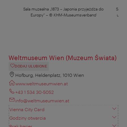
KHM-
Sala muzealna „1873 – Japonia przyjeżdża do
Sala 
Europy”
–
© KHM-Museumsverband
utrac
Weltmuseum Wien (Muzeum Świata)
DODAJ ULUBIONE
Hofburg, Heldenplatz, 1010 Wien
www.weltmuseumwien.at
+43 1 534 30-5052
info@weltmuseumwien.at
Vienna City Card
Godziny otwarcia
Brak barier