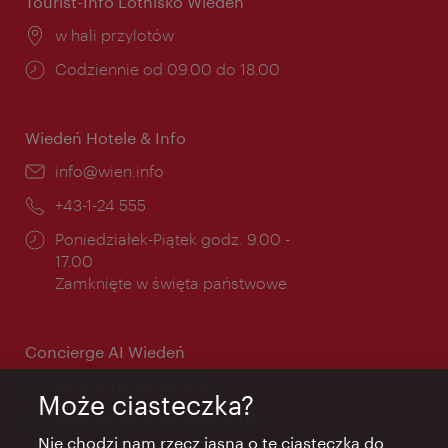
Tourist-Info Lotnisko Wiedeń
Miejsce:
w hali przylotów
Godziny
Codziennie od 09.00 do 18.00
otwarcia:
Wiedeń Hotele & Info
E-
info@wien.info
mail:
Telefon:
+43-1-24 555
Godziny
Poniedziałek-Piątek godz. 9.00 -
otwarcia:
17.00
Zamknięte w święta państwowe
Concierge AI Wiedeń
concierge.vienna.info
Może ciasteczka?
Informacje przez całą dobę
Nie chodzi nam rzecz jasna o te ciasteczka do