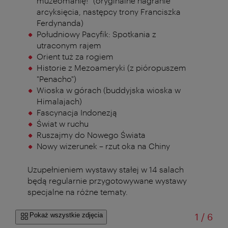
muzeomanię!” (oryginalne nagranie
arcyksięcia, następcy trony Franciszka
Ferdynanda)
Południowy Pacyfik: Spotkania z
utraconym rajem
Orient tuż za rogiem
Historie z Mezoameryki (z pióropuszem
"Penacho")
Wioska w górach (buddyjska wioska w
Himalajach)
Fascynacja Indonezją
Świat w ruchu
Ruszajmy do Nowego Świata
Nowy wizerunek – rzut oka na Chiny
Uzupełnieniem wystawy stałej w 14 salach
będą regularnie przygotowywane wystawy
specjalne na różne tematy.
od
Pokaż wszystkie zdjęcia
1
/
6