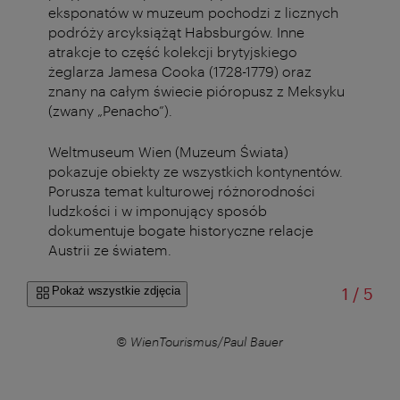
eksponatów w muzeum pochodzi z licznych
podróży arcyksiążąt Habsburgów. Inne
atrakcje to część kolekcji brytyjskiego
żeglarza Jamesa Cooka (1728-1779) oraz
znany na całym świecie pióropusz z Meksyku
(zwany „Penacho”).
Weltmuseum Wien (Muzeum Świata)
pokazuje obiekty ze wszystkich kontynentów.
Porusza temat kulturowej różnorodności
ludzkości i w imponujący sposób
dokumentuje bogate historyczne relacje
Austrii ze światem.
od
Pokaż wszystkie zdjęcia
1
/
5
© WienTourismus/Paul Bauer