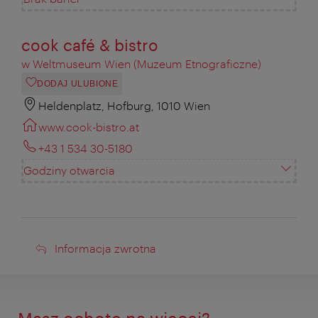
cook café & bistro
w Weltmuseum Wien (Muzeum Etnograficzne)
DODAJ ULUBIONE
Heldenplatz, Hofburg, 1010 Wien
www.cook-bistro.at
+43 1 534 30-5180
Godziny otwarcia
Informacja
Informacja zwrotna
zwrotna