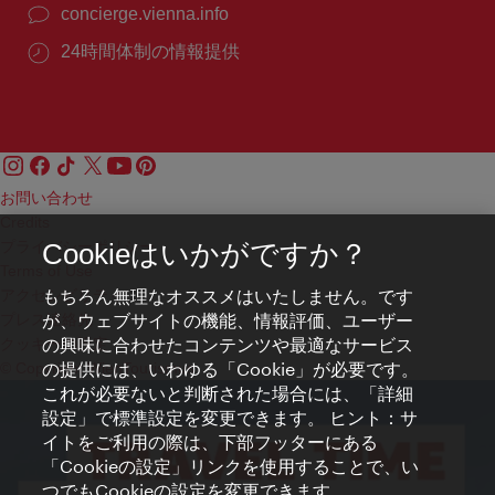
concierge.vienna.info
24時間体制の情報提供
お問い合わせ
Credits
プライバシーポリシー
Cookieはいかがですか？
Terms of Use
もちろん無理なオススメはいたしません。です
アクセシビリティ
が、ウェブサイトの機能、情報評価、ユーザー
プレス連絡先
の興味に合わせたコンテンツや最適なサービス
クッキーの設定
の提供には、いわゆる「Cookie」が必要です。
© Copyright WienTourismus
これが必要ないと判断された場合には、「詳細
設定」で標準設定を変更できます。 ヒント：サ
イトをご利用の際は、下部フッターにある
「Cookieの設定」リンクを使用することで、い
つでもCookieの設定を変更できます。