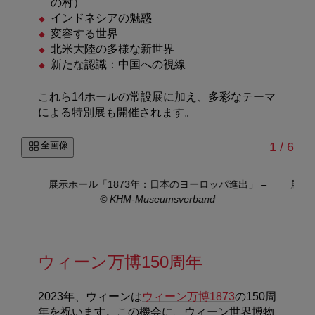
の村）
インドネシアの魅惑
変容する世界
北米大陸の多様な新世界
新たな認識：中国への視線
これら14ホールの常設展に加え、多彩なテーマ
による特別展も開催されます。
/
全画像
1
/
6
KHM-
展示ホール「1873年：日本のヨーロッパ進出」
–
展示
© KHM-Museumsverband
ウィーン万博150周年
2023年、ウィーンは
ウィーン万博1873
の150周
年を祝います。この機会に、ウィーン世界博物