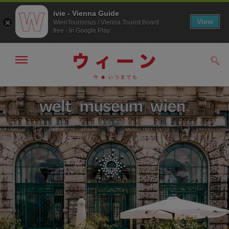
ivie - Vienna Guide
View
WienTourismus / Vienna Tourist Board
free - In Google Play
メ
検
ニ
索
ュ
メ
こ
す
ー
る
ニ
の
の
ュ
ペ
表
ー
ー
示・
非
へ
ジ
表
の
示
ト
ッ
プ
へ