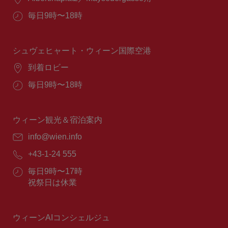
所：
営
毎日9時〜18時
業
時
間：
シュヴェヒャート・ウィーン国際空港
場
到着ロビー
所：
営
毎日9時〜18時
業
時
間：
ウィーン観光＆宿泊案内
E
info@wien.info
メ
電
+43-1-24 555
ー
話
ル：
営
毎日9時〜17時
番
業
祝祭日は休業
号：
時
間：
ウィーンAIコンシェルジュ