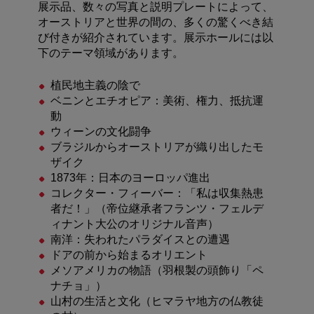
展示品、数々の写真と説明プレートによって、
オーストリアと世界の間の、多くの驚くべき結
び付きが紹介されています。展示ホールには以
下のテーマ領域があります。
植民地主義の陰で
ベニンとエチオピア：美術、権力、抵抗運
動
ウィーンの文化闘争
ブラジルからオーストリアが織り出したモ
ザイク
1873年：日本のヨーロッパ進出
コレクター・フィーバー：「私は収集熱患
者だ！」（帝位継承者フランツ・フェルデ
ィナント大公のオリジナル音声）
南洋：失われたパラダイスとの遭遇
ドアの前から始まるオリエント
メソアメリカの物語（羽根製の頭飾り「ペ
ナチョ」）
山村の生活と文化（ヒマラヤ地方の仏教徒