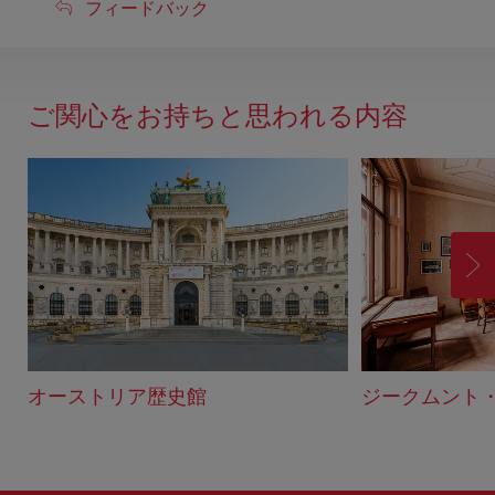
フ
フィードバック
ィ
ー
ド
ご関心をお持ちと思われる内容
バ
ッ
ク
進
む
オーストリア歴史館
ジークムント