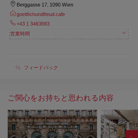
Berggasse 17, 1090 Wien
goettlichundfreud.cafe
+43 1 3463693
営業時間
フ
フィードバック
ィ
ー
ド
ご関心をお持ちと思われる内容
バ
ッ
ク