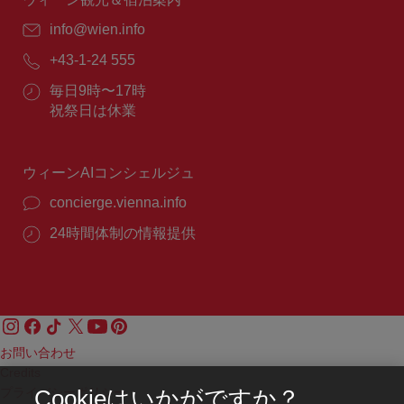
E
info@wien.info
メ
電
+43-1-24 555
ー
話
ル：
営
毎日9時〜17時
番
業
祝祭日は休業
号：
時
間：
ウィーンAIコンシェルジュ
concierge.vienna.info
24時間体制の情報提供
お問い合わせ
Credits
プライバシーポリシー
Cookieはいかがですか？