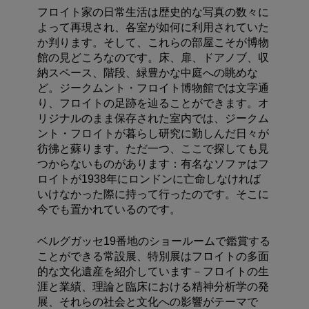
フロイト家の日常生活は歴史的な写真の数々に
よって再現され、各室が如何に利用されていた
か判ります。そして、これらの部屋こそが博物
館の見どころなのです。床、扉、ドアノブ、収
納スペース、階段、緑豊かな中庭への眺めな
ど。ジークムント・フロイト博物館では文字通
り、フロイトの足跡を辿ることができます。オ
リジナルのまま保存された室内では、ジークム
ント・フロイトが暮らし研究に勤しんだ日々が
彷彿と蘇ります。ただ一つ、ここで探しても見
つからないものがあります：有名なソファはフ
ロイトが1938年にロンドンに亡命しなければ
いけなかった際に持って行ったのです。そこに
今でも置かれているのです。
ベルグガッセ19番地のショールームで鑑賞する
ことができる常設展、特別展はフロイトの多面
的な文化遺産を紹介しています－フロイトの生
涯と業績、理論と臨床における精神分析学の発
展、それらの社会と文化への影響がテーマで