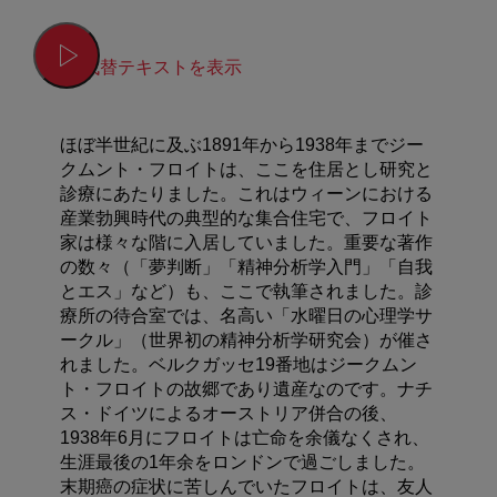
代替テキストを表示
ほぼ半世紀に及ぶ1891年から1938年までジー
クムント・フロイトは、ここを住居とし研究と
診療にあたりました。これはウィーンにおける
産業勃興時代の典型的な集合住宅で、フロイト
家は様々な階に入居していました。重要な著作
の数々（「夢判断」「精神分析学入門」「自我
とエス」など）も、ここで執筆されました。診
療所の待合室では、名高い「水曜日の心理学サ
ークル」（世界初の精神分析学研究会）が催さ
れました。ベルクガッセ19番地はジークムン
ト・フロイトの故郷であり遺産なのです。ナチ
ス・ドイツによるオーストリア併合の後、
1938年6月にフロイトは亡命を余儀なくされ、
生涯最後の1年余をロンドンで過ごしました。
末期癌の症状に苦しんでいたフロイトは、友人