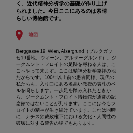
く、近代精神分析学の基礎が作り上げ
られました。今日ここにあるのは素晴
らしい博物館です。
地図
Berggasse 19, Wien, Alsergrund（ブルクガッ
セ19番地、ウィーン、アルザーグルンド）。ジ
ークムント・フロイトの足跡を尋ねる人は、こ
こへやって来ます。ここは精神分析学発祥の地
だからです。100年以上前の患者同様、現代の
私たちも、入り口にある名高い教授の表札のベ
ルを鳴らします。一歩足を踏み入れたときか
ら、ジークムント・フロイト博物館が通常の記
念館ではないことが判ります。ここには今もフ
ロイトの精神が生き続けています。これは同時
に、ナチス独裁政権下における文化・人間性の
破壊に対する警告の場でもあります。