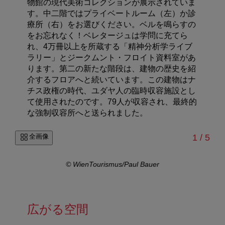
物館の現代美術コレクションが展示されていま
す。中二階ではプライベートルーム（左）か診
療所（右）をお選びください。ベルを鳴らすの
をお忘れなく！ベレタージュは学問に充てら
れ、4万冊以上を所蔵する「精神分析学ライブ
ラリー」とジークムント・フロイト資料室があ
ります。第二の新たな階段は、建物の歴史を紹
介するフロアへと続いています。この建物はナ
チス政権の時代、ユダヤ人の臨時収容施設とし
て使用されたのです。79人が収容され、最終的
な強制収容所へと送られました。
/
全画像
1
/
5
© WienTourismus/Paul Bauer
広がる空間