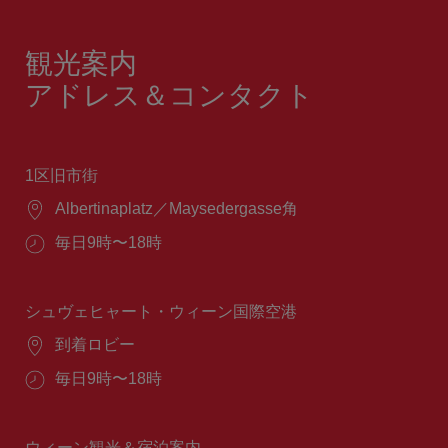
観光案内
アドレス＆コンタクト
1区旧市街
場
Albertinaplatz／Maysedergasse角
所：
営
毎日9時〜18時
業
時
間：
シュヴェヒャート・ウィーン国際空港
場
到着ロビー
所：
営
毎日9時〜18時
業
時
間：
ウィーン観光＆宿泊案内