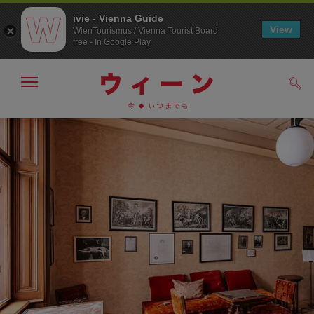
ivie - Vienna Guide
View
WienTourismus / Vienna Tourist Board
free - In Google Play
メ
検
ニ
索
ュ
メ
こ
す
ー
る
ニ
の
の
ュ
ペ
表
ー
ー
示・
非
へ
ジ
表
の
示
ト
ッ
プ
へ