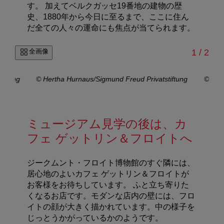
す。 加えてベルクガッセ19番地の建物の歴
史、1880年から今日に至るまで、ここに住ん
だ全ての人々の運命にも焦点が当てられます。
/
全画像
1
/
2
iftung
© Hertha Hurnaus/Sigmund Freud Privatstiftung
© Her
ミュージアム見学の後は、カ
フェ ゲットリン＆フロイトへ
ジークムント・フロイト博物館のすぐ隣には、
居心地のよいカフェ ゲットリン＆フロイトが
お客様をお待ちしています。
ふと立ち寄りた
くなるお店です。モダンな店内の壁には、フロ
イトの顔が大きく描かれています。中の様子を
じっとうかがっているかのようです。