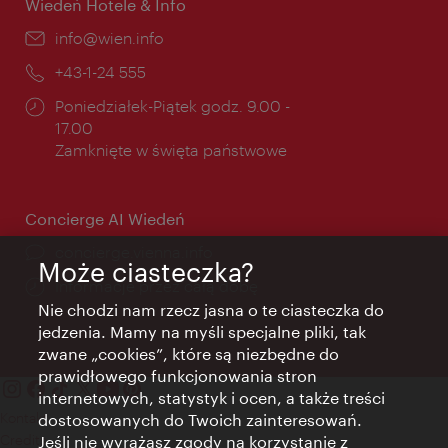
Wiedeń Hotele & Info
E-
info@wien.info
mail:
Telefon:
+43-1-24 555
Godziny
Poniedziałek-Piątek godz. 9.00 -
otwarcia:
17.00
Zamknięte w święta państwowe
Concierge AI Wiedeń
concierge.vienna.info
Może ciasteczka?
Informacje przez całą dobę
Nie chodzi nam rzecz jasna o te ciasteczka do
jedzenia. Mamy na myśli specjalne pliki, tak
zwane „cookies”, które są niezbędne do
prawidłowego funkcjonowania stron
internetowych, statystyk i ocen, a także treści
Kontakt
dostosowanych do Twoich zainteresowań.
Credits
Jeśli nie wyrażasz zgody na korzystanie z