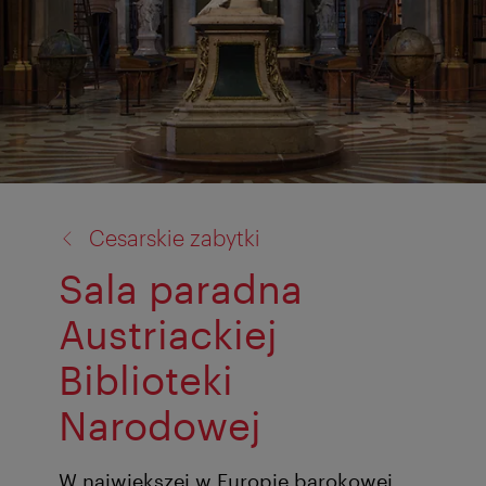
powrót
Cesarskie zabytki
do:
Sala paradna
Austriackiej
Biblioteki
Narodowej
W największej w Europie barokowej