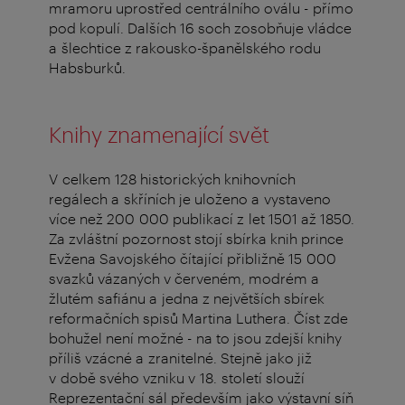
mramoru uprostřed centrálního oválu - přímo
pod kopulí. Dalších 16 soch zosobňuje vládce
a šlechtice z rakousko-španělského rodu
Habsburků.
Knihy znamenající svět
V celkem 128 historických knihovních
regálech a skříních je uloženo a vystaveno
více než 200 000 publikací z let 1501 až 1850.
Za zvláštní pozornost stojí sbírka knih prince
Evžena Savojského čítající přibližně 15 000
svazků vázaných v červeném, modrém a
žlutém safiánu a jedna z největších sbírek
reformačních spisů Martina Luthera. Číst zde
bohužel není možné - na to jsou zdejší knihy
příliš vzácné a zranitelné. Stejně jako již
v době svého vzniku v 18. století slouží
Reprezentační sál především jako výstavní síň