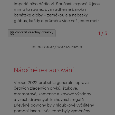
imperiálního dědictví. Součástí exponátů jsou
mimo to rovněž dva nádherné barokní
benátské glóby – zeměkoule a nebeský
glóbus, každý o průměru více než jeden metr.
z
Zobrazit všechny obrázky
1
/
5
© Paul Bauer / WienTourismus
Náročné restaurování
V roce 2022 proběhla generální oprava
četných zlacených prvků, štukové,
mramorové, kamenné a kovové výzdoby
a všech dřevěných knihovních regálů.
Dřevěné povrchy byly hloubkově vyčištěny
pomocí laseru. Následně byly vyměněny