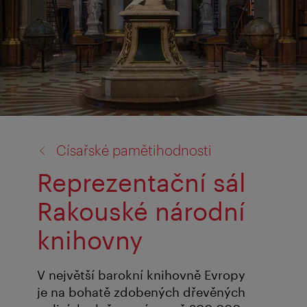
zpět
Císařské pamětihodnosti
na:
Reprezentační sál
Rakouské národní
knihovny
V největší barokní knihovně Evropy
je na bohatě zdobených dřevěných