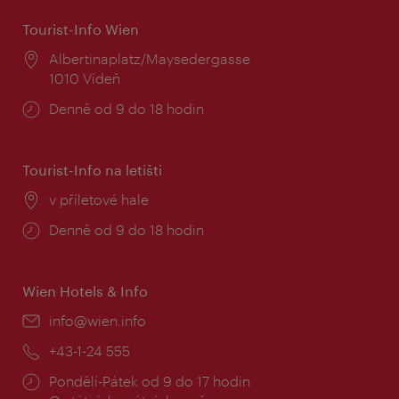
Tourist-Info Wien
Místo:
Albertinaplatz/Maysedergasse
1010 Vídeň
Provozní
Denně od 9 do 18 hodin
doba:
Tourist-Info na letišti
Místo:
v příletové hale
Provozní
Denně od 9 do 18 hodin
doba:
Wien Hotels & Info
E-
info@wien.info
mail:
Telefon:
+43-1-24 555
Provozní
Pondělí-Pátek od 9 do 17 hodin