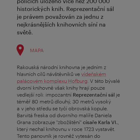
policích uloženo více než 200 000
historických knih. Reprezentační sál
je právem považován za jednu z
nejkrásnějších knihovních síní na
světě.
MAPA
Rakouská národní knihovna je jedním z
hlavních cílů návštěvníků ve
vídeňském
palácovém komplexu Hofburg
. V této bývalé
dvorní knihovně však knihy hrají pouze
vedlejší roli: impozantní
Reprezentační
sál
je
téměř 80 metrů dlouhý, 30 metrů vysoký
a v jeho středu se tyčí obrovská kopule.
Barvitá freska od dvorního malíře Daniela
Grana zobrazuje "zbožštění"
císaře Karla VI.
,
který nechal knihovnu v roce 1723 vystavět.
Tento panovník je rovněž vytesán do