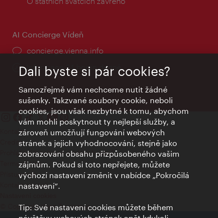
doba:
O státních svátcích zavřeno
AI Concierge Vídeň
concierge.vienna.info
Informace 24 hodin denně
Dali byste si pár cookies?
Samozřejmě vám nechceme nutit žádné
sušenky. Takzvané soubory cookie, neboli
cookies, jsou však nezbytné k tomu, abychom
vám mohli poskytnout ty nejlepší služby, a
Kontakty
zároveň umožňují fungování webových
Credits
stránek a jejich vyhodnocování, stejně jako
Prohlášení o ochraně osobních údajů
zobrazování obsahu přizpůsobeného vašim
Terms of Use
zájmům. Pokud si toto nepřejete, můžete
Přístupnost
výchozí nastavení změnit v nabídce „Pokročilá
Kontakt pro tisk
nastavení“.
Nastavení cookies
© Copyright Wien Tourismus
Tip: Své nastavení cookies můžete během
návštěvy webových stránek opět kdykoli