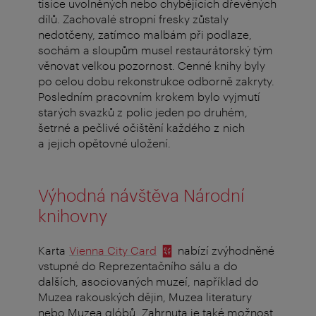
tisíce uvolněných nebo chybějících dřevěných
dílů. Zachovalé stropní fresky zůstaly
nedotčeny, zatímco malbám při podlaze,
sochám a sloupům musel restaurátorský tým
věnovat velkou pozornost. Cenné knihy byly
po celou dobu rekonstrukce odborně zakryty.
Posledním pracovním krokem bylo vyjmutí
starých svazků z polic jeden po druhém,
šetrné a pečlivé očištění každého z nich
a jejich opětovné uložení.
Výhodná návštěva Národní
knihovny
Karta
Vienna City Card
nabízí zvýhodněné
vstupné do Reprezentačního sálu a do
dalších, asociovaných muzeí, například do
Muzea rakouských dějin, Muzea literatury
nebo Muzea glóbů. Zahrnuta je také možnost