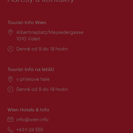
Tourist-Info Wien
Místo:
Albertinaplatz/Maysedergasse
1010 Vídeň
Provozní
Denně od 9 do 18 hodin
doba:
Tourist-Info na letišti
Místo:
v příletové hale
Provozní
Denně od 9 do 18 hodin
doba:
Wien Hotels & Info
E-
info@wien.info
mail:
Telefon:
+43-1-24 555