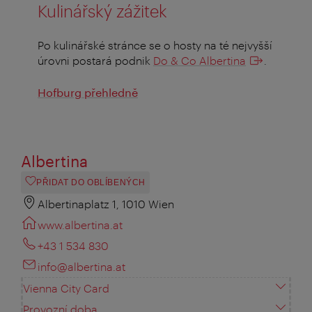
Kulinářský zážitek
Po kulinářské stránce se o hosty na té nejvyšší
úrovni postará podnik
Do & Co Albertina
.
Hofburg přehledně
Albertina
PŘIDAT DO OBLÍBENÝCH
Albertinaplatz 1, 1010 Wien
www.albertina.at
+43 1 534 830
info@albertina.at
Vienna City Card
Provozní doba