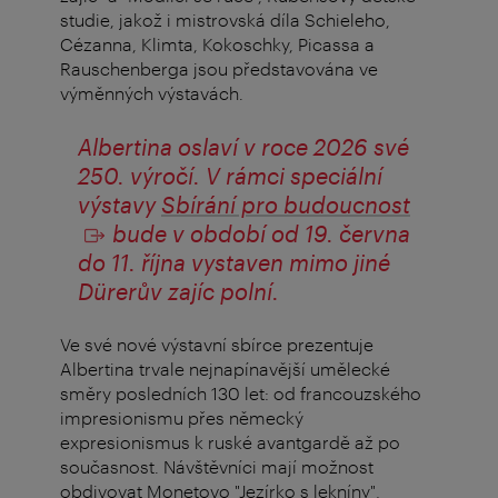
studie, jakož i mistrovská díla Schieleho,
Cézanna, Klimta, Kokoschky, Picassa a
Rauschenberga jsou představována ve
výměnných výstavách.
Albertina oslaví v roce 2026 své
250. výročí. V rámci speciální
výstavy
Sbírání pro budoucnost
bude v období od 19. června
do 11. října vystaven mimo jiné
Dürerův zajíc polní.
Ve své nové výstavní sbírce prezentuje
Albertina trvale nejnapínavější umělecké
směry posledních 130 let: od francouzského
impresionismu přes německý
expresionismus k ruské avantgardě až po
současnost. Návštěvníci mají možnost
obdivovat Monetovo "Jezírko s lekníny",