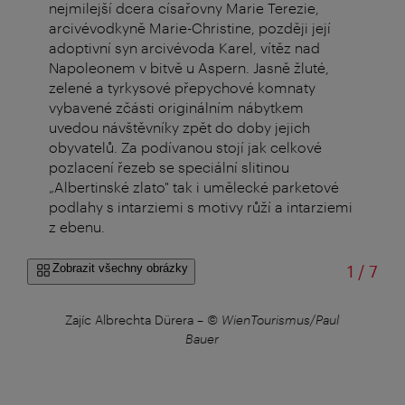
nejmilejší dcera císařovny Marie Terezie,
arcivévodkyně Marie-Christine, později její
adoptivní syn arcivévoda Karel, vítěz nad
Napoleonem v bitvě u Aspern. Jasně žluté,
zelené a tyrkysové přepychové komnaty
vybavené zčásti originálním nábytkem
uvedou návštěvníky zpět do doby jejich
obyvatelů. Za podívanou stojí jak celkové
pozlacení řezeb se speciální slitinou
„Albertinské zlato" tak i umělecké parketové
podlahy s intarziemi s motivy růží a intarziemi
z ebenu.
z
Zobrazit všechny obrázky
1
/
7
–
©
Zajíc Albrechta Dürera
–
© WienTourismus/Paul
Žlut
Bauer