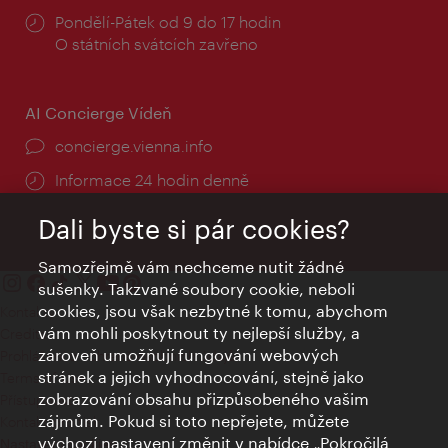
Provozní
Pondělí-Pátek od 9 do 17 hodin
doba:
O státních svátcích zavřeno
AI Concierge Vídeň
concierge.vienna.info
Informace 24 hodin denně
Dali byste si pár cookies?
Samozřejmě vám nechceme nutit žádné
sušenky. Takzvané soubory cookie, neboli
cookies, jsou však nezbytné k tomu, abychom
Kontakty
vám mohli poskytnout ty nejlepší služby, a
Credits
zároveň umožňují fungování webových
Prohlášení o ochraně osobních údajů
stránek a jejich vyhodnocování, stejně jako
Terms of Use
zobrazování obsahu přizpůsobeného vašim
Přístupnost
zájmům. Pokud si toto nepřejete, můžete
Kontakt pro tisk
výchozí nastavení změnit v nabídce „Pokročilá
Nastavení cookies