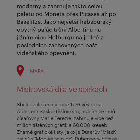
moderny a zahrnuje takto celou
paletu od Moneta přes Picassa až po
Baselitze. Jako největší habsburský
obytný palác trůní Albertina na
jižním cípu Hofburgu na jedné z
posledních zachovaných bašt
vídeňského opevnění.
MAPA
Mistrovská díla ve sbírkách
Sbírka založená v roce 1776 vévodou
Albertem Sasko-Těšínským, jedním ze zeťů
císařovny Marie Terezie, zahrnuje více než
milion tištěných grafik a 60.000 kreseb.
Známé grafické listy, jako je Dürerův "Mladý
zajíc" a "Modlící se ruce", Rubensovy dětské