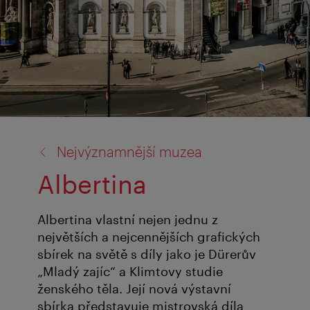
zpět
Nejvýznamnější muzea
na:
Albertina
Albertina vlastní nejen jednu z
největších a nejcennějších grafických
sbírek na světě s díly jako je Dürerův
„Mladý zajíc“ a Klimtovy studie
ženského těla. Její nová výstavní
sbírka představuje mistrovská díla