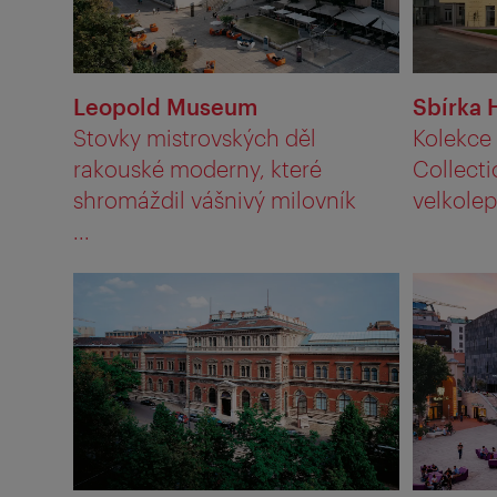
Leopold Museum
Sbírka 
Stovky mistrovských děl
Kolekce
rakouské moderny, které
Collecti
shromáždil vášnivý milovník
velkolep
...