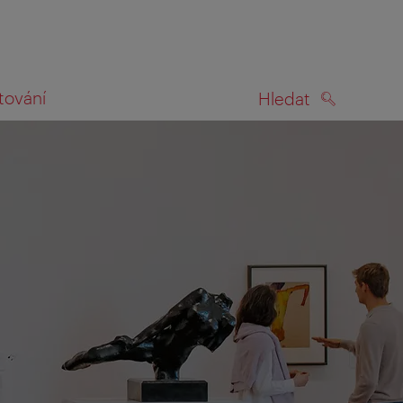
tování
Hledat
HLEDAT
na mapě