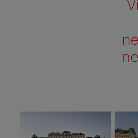
V
ne
ne