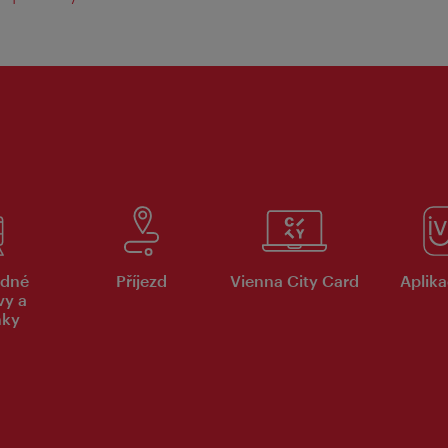
dné
Příjezd
Vienna City Card
Aplika
vy a
nky