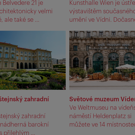
Belvedere 21 je
Kunsthalle Wien je úst
chitektonicky velmi
výstavištěm současnéh
 ale také se ...
umění ve Vídni. Dočasné
štejnský zahradní
Světové muzeum Víde
Ve Weltmuseu na víde
tejnský zahradní
náměstí Heldenplatz si
e nádherná barokní
můžete ve 14 místnostec
 přilehlým ...