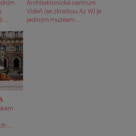
ředním
Architektonické centrum
o
Vídeň (se zkratkou Az W) je
 ...
jediným muzeem ...
ň
ňském
h ...