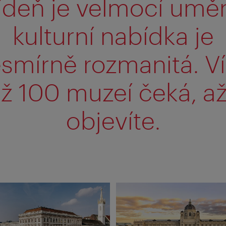
ídeň je velmocí uměn
kulturní nabídka je
smírně rozmanitá. V
ž 100 muzeí čeká, až
objevíte.