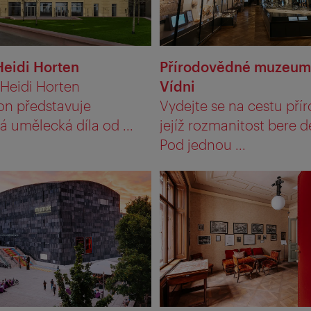
Heidi Horten
Přírodovědné muzeum
 Heidi Horten
Vídni
on představuje
Vydejte se na cestu pří
á umělecká díla od ...
jejíž rozmanitost bere d
Pod jednou ...