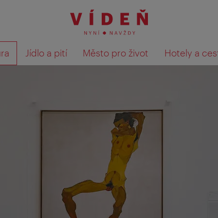
ura
Jídlo a pití
Město pro život
Hotely a ces
Výsledky hledání zobrazit 