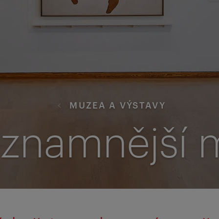
MUZEA A VÝSTAVY
ýznamnější 