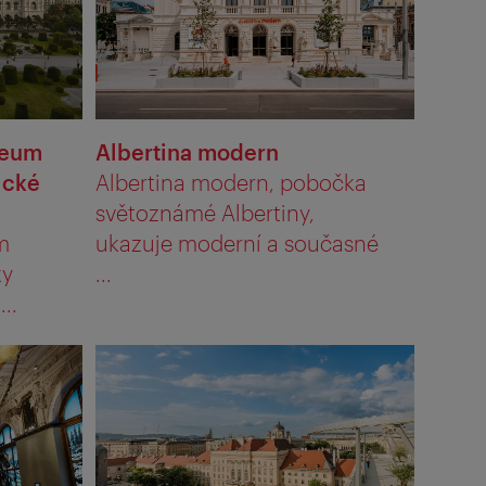
seum
Albertina modern
ické
Albertina modern, pobočka
světoznámé Albertiny,
m
ukazuje moderní a současné
ky
...
..