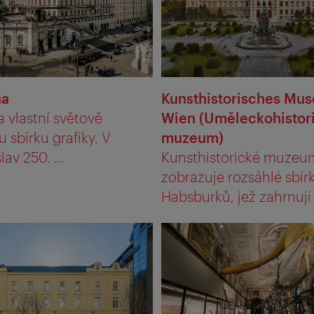
na
Kunsthistorisches Mu
a vlastní světově
Wien (Uměleckohistor
u sbírku grafiky. V
muzeum)
av 250. ...
Kunsthistorické muzeu
zobrazuje rozsáhlé sbír
Habsburků, jež zahrnují .