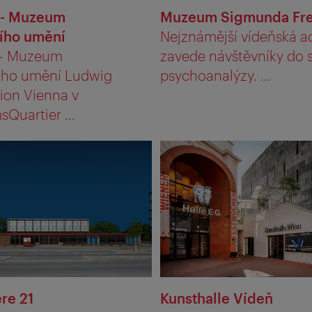
- Muzeum
Muzeum Sigmunda Fr
ího umění
Nejznámější vídeňská a
- Muzeum
zavede návštěvníky do 
ho umění Ludwig
psychoanalýzy. ...
ion Vienna v
Quartier ...
re 21
Kunsthalle Vídeň