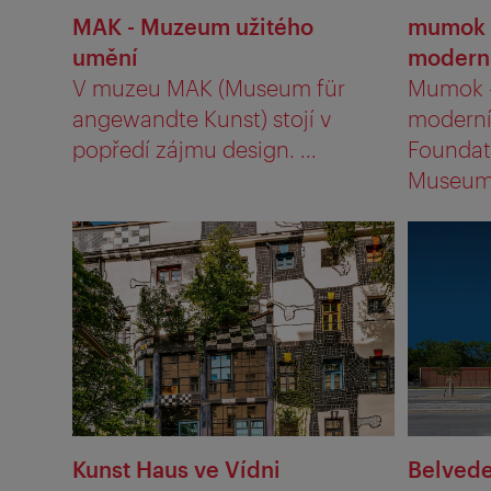
MAK - Muzeum užitého
mumok 
umění
modern
V muzeu MAK (Museum für
Mumok 
angewandte Kunst) stojí v
moderní
popředí zájmu design. ...
Foundat
Museums
Kunst Haus ve Vídni
Belvede