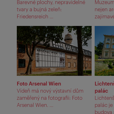
Barevné plochy, nepravidelné
Muzeum 
tvary a bujná zeleň:
nejen ar
Friedensreich ...
zajímavé,
Foto Arsenal Wien
Lichten
Vídeň má nový výstavní dům
palác
zaměřený na fotografii: Foto
Lichtenš
Arsenal Wien. ...
palác j
budova s