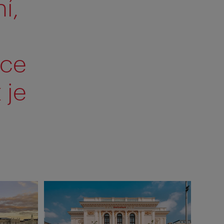
í,
íce
 je