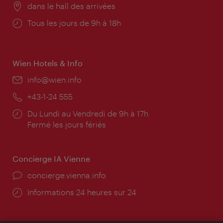
Lieu:
dans le hall des arrivées
Horaires
Tous les jours de 9h à 18h
d'ouverture:
Wien Hotels & Info
E-
info@wien.info
mail:
Téléphone:
+43-1-24 555
Horaires
Du Lundi au Vendredi de 9h à 17h
d'ouverture:
Fermé les jours fériés
Concierge IA Vienne
Ort:
concierge.vienna.info
Öffnungszeiten:
Informations 24 heures sur 24