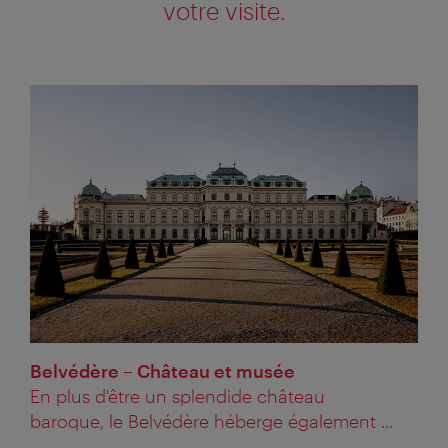
votre visite.
Belvédère – Château et musée
En plus d'être un splendide château
baroque, le Belvédère héberge également ...