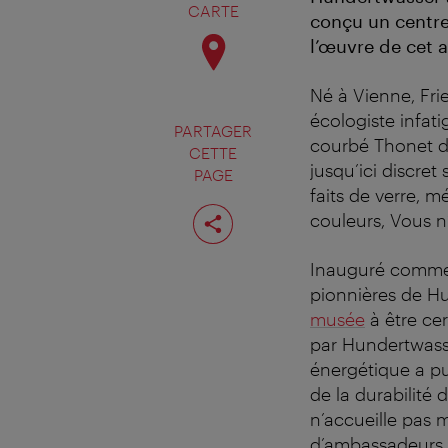
CARTE
conçu un centre
l’œuvre de cet a
Né à Vienne, Fri
écologiste infati
PARTAGER
courbé Thonet da
CETTE
jusqu’ici discret
PAGE
faits de verre, 
Partager
couleurs, Vous n
cette
page
Inauguré comme 
pionnières de Hun
musée
à être cer
par Hundertwasse
énergétique a pu
de la durabilité
n’accueille pas m
d’ambassadeurs d