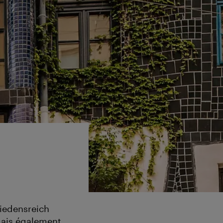
riedensreich
mais également