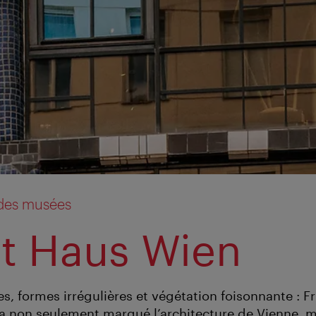
 des musées
t Haus Wien
s, formes irrégulières et végétation foisonnante : F
a non seulement marqué l’architecture de Vienne, 