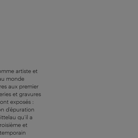
mme artiste et
e au monde
res aux premier
ries et gravures
sont exposés :
on d’épuration
ttelau qu’il a
troisième et
ntemporain