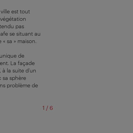
ille est tout
a végétation
ntendu pas
afe se situant au
 « sa » maison.
 unique de
ent. La façade
 à la suite d’un
c sa sphère
ans problème de
sur
1
/
6