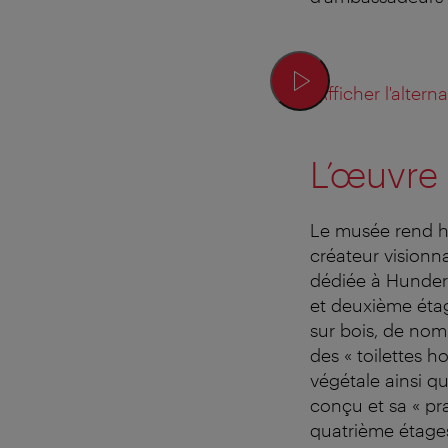
Afficher l'altern
L’œuvre
Le musée rend h
créateur vision
dédiée à Hunder
et deuxième étag
sur bois, de nom
des « toilettes 
végétale ainsi qu
conçu et sa « pra
quatrième étages