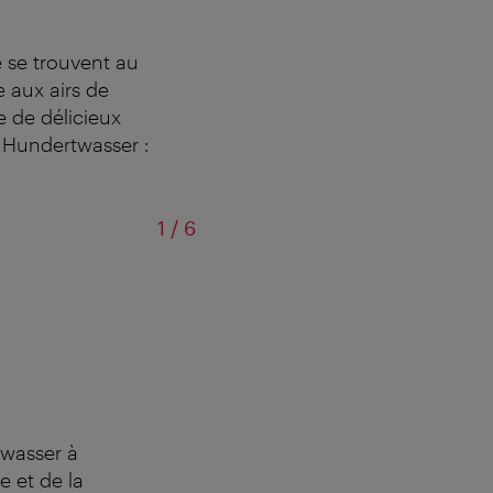
 se trouvent au
 aux airs de
e de délicieux
e Hundertwasser :
sur
1
/
6
twasser à
e et de la