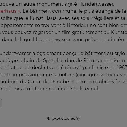
trouve un autre monument signé Hundertwasser,
erhaus »
. Le bâtiment communal le plus étrange de la v
nsolite que le Kunst Haus, avec ses sols irréguliers et s
 appartements se trouvant à l’intérieur ne sont bien e
s vous pouvez regarder un film gratuitement au Kunstc
 dans le lequel Hundertwasser vous présente lui-même
 Hundertwasser a également conçu le bâtiment au style
hauffage urbain de Spittelau dans le 9ème arrondissem
ncinérateur de déchets a été rénové par l’artiste en 1987,
Cette impressionnante structure (ainsi que sa tour ave
e au bord du Canal du Danube et peut être observée s
urtout lors d’un tour en bateau sur le canal.
© ip-photography