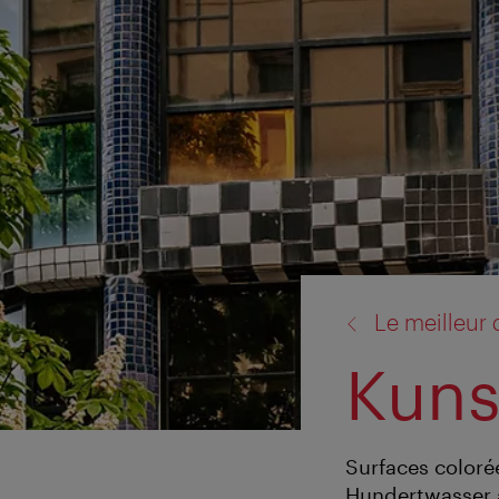
retour
Le meilleur
à:
Kuns
Surfaces colorée
Hundertwasser 