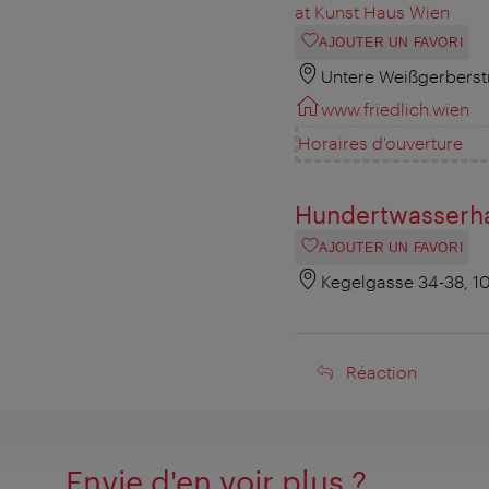
at Kunst Haus Wien
AJOUTER UN FAVORI
Untere Weißgerberst
www.friedlich.wien
Horaires d'ouverture
Hundertwasserh
AJOUTER UN FAVORI
Kegelgasse 34-38, 1
Réaction
Réaction
Envie d'en voir plus ?