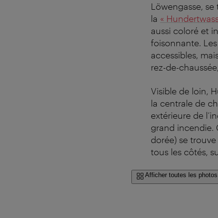
Löwengasse, se 
la
« Hundertwass
aussi coloré et i
foisonnante. Les
accessibles, mai
rez-de-chaussée,
Visible de loin,
la centrale de c
extérieure de l’i
grand incendie. 
dorée) se trouv
tous les côtés, s
Afficher toutes les photos