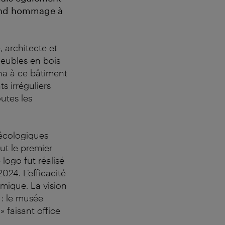
rend hommage à
 architecte et
meubles en bois
na à ce bâtiment
s irréguliers
utes les
 écologiques
ut le premier
 logo fut réalisé
24. L’efficacité
mique. La vision
 : le musée
 faisant office