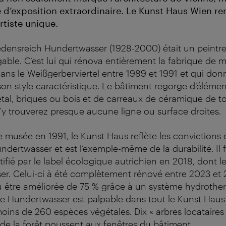
 d’exposition extraordinaire. Le Kunst Haus Wien 
rtiste unique.
edensreich Hundertwasser (1928-2000) était un peintre,
gable. C’est lui qui rénova entièrement la fabrique de 
ns le Weißgerberviertel entre 1989 et 1991 et qui don
 son style caractéristique. Le bâtiment regorge d’élément
métal, briques ou bois et de carreaux de céramique de to
’y trouverez presque aucune ligne ou surface droites.
musée en 1991, le Kunst Haus reflète les convictions
dertwasser et est l’exemple-même de la durabilité. Il f
tifié par le label écologique autrichien en 2018, dont le
r. Celui-ci à été complètement rénové entre 2023 et 20
 être améliorée de 75 % grâce à un système hydrother
 de Hundertwasser est palpable dans tout le Kunst Haus
oins de 260 espèces végétales. Dix « arbres locataires »
e la forêt poussent aux fenêtres du bâtiment.