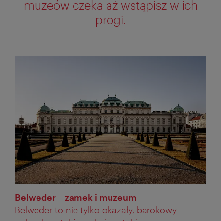
muzeów czeka aż wstąpisz w ich
progi.
Belweder – zamek i muzeum
Belweder to nie tylko okazały, barokowy