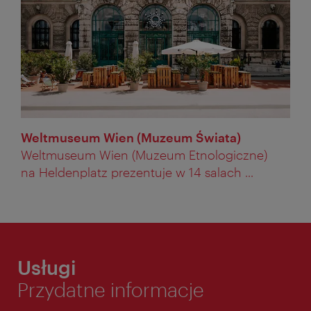
Weltmuseum Wien (Muzeum Świata)
Weltmuseum Wien (Muzeum Etnologiczne)
na Heldenplatz prezentuje w 14 salach ...
Usługi
Przydatne informacje