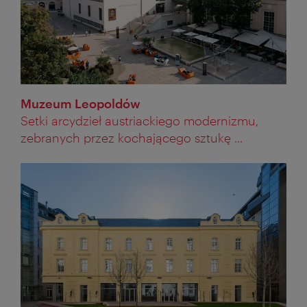
Muzeum Leopoldów
Setki arcydzieł austriackiego modernizmu,
zebranych przez kochającego sztukę ...