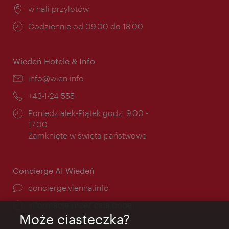
Miejsce:
w hali przylotów
Godziny
Codziennie od 09.00 do 18.00
otwarcia:
Wiedeń Hotele & Info
E-
info@wien.info
mail:
Telefon:
+43-1-24 555
Godziny
Poniedziałek-Piątek godz. 9.00 -
otwarcia:
17.00
Zamknięte w święta państwowe
Concierge AI Wiedeń
concierge.vienna.info
Informacje przez całą dobę
Może ciasteczka?