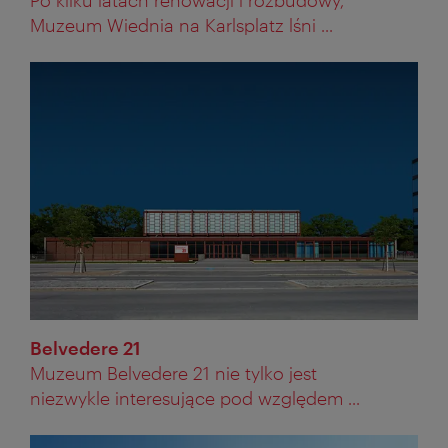
Muzeum Wiednia na Karlsplatz lśni ...
Belvedere 21
Muzeum Belvedere 21 nie tylko jest
niezwykle interesujące pod względem ...