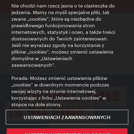
Nie chodzi nam rzecz jasna o te ciasteczka do
jedzenia. Mamy na myśli specjalne pliki, tak
zwane „cookies”, które są niezbędne do
prawidłowego funkcjonowania stron
Kontakt
internetowych, statystyk i ocen, a także treści
Credits
dostosowanych do Twoich zainteresowań.
Zgoda na przetwarzanie danych osobowych
Jeśli nie wyrażasz zgody na korzystanie z
Terms of Use
plików „cookies”, możesz zmienić ustawienia
Dostępność
domyślne w „Ustawieniach
Kontakt prasowy
zaawansowanych”.
Ustawienia cookies
© Copyright Wien Tourismus
Porada: Możesz zmienić ustawienia plików
„cookies” w dowolnym momencie podczas
swojej wizyty na stronie internetowej,
korzystając z linku „Ustawienia cookies” w
stopce na dole strony.
USTAWIENIACH ZAAWANSOWANYCH