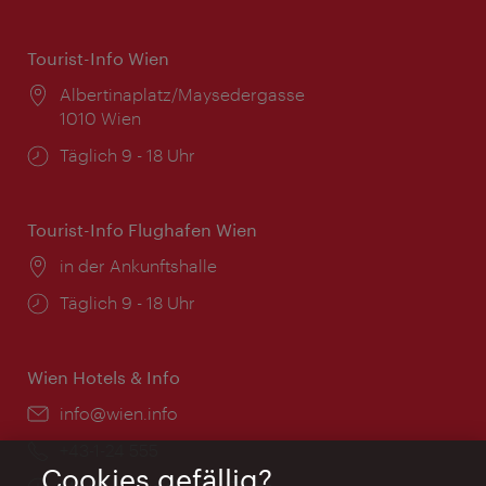
Tourist-Info Wien
Ort:
Albertinaplatz/Maysedergasse
1010 Wien
Öffnungszeiten:
Täglich 9 - 18 Uhr
Tourist-Info Flughafen Wien
Ort:
in der Ankunftshalle
Öffnungszeiten:
Täglich 9 - 18 Uhr
Wien Hotels & Info
Email:
info@wien.info
Telefon:
+43-1-24 555
Cookies gefällig?