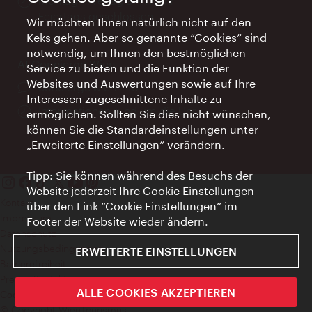
Öffnungszeiten:
Montag - Freitag 9 – 17 Uhr
Feiertags geschlossen
Wir möchten Ihnen natürlich nicht auf den
Keks gehen. Aber so genannte “Cookies” sind
notwendig, um Ihnen den bestmöglichen
AI Concierge Wien
Service zu bieten und die Funktion der
Websites und Auswertungen sowie auf Ihre
Ort:
concierge.wien.info
Interessen zugeschnittene Inhalte zu
Öffnungszeiten:
Informationen rund um die Uhr
ermöglichen. Sollten Sie dies nicht wünschen,
können Sie die Standardeinstellungen unter
„Erweiterte Einstellungen“ verändern.
Tipp: Sie können während des Besuchs der
Website jederzeit Ihre Cookie Einstellungen
Kontakt
über den Link “Cookie Einstellungen” im
Impressum
Footer der Website wieder ändern.
Datenschutz
Nutzungsbedingungen
ERWEITERTE EINSTELLUNGEN
Barrierefreiheit
Presse-Kontakt
ALLE COOKIES AKZEPTIEREN
Cookie Einstellungen
© Copyright WienTourismus