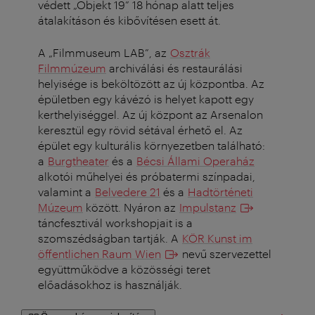
védett „Objekt 19” 18 hónap alatt teljes
átalakításon és kibővítésen esett át.
A „Filmmuseum LAB”, az
Osztrák
Filmmúzeum
archiválási és restaurálási
helyisége is beköltözött az új központba. Az
épületben egy kávézó is helyet kapott egy
kerthelyiséggel. Az új központ az Arsenalon
keresztül egy rövid sétával érhető el. Az
épület egy kulturális környezetben található:
a
Burgtheater
és a
Bécsi Állami Operaház
alkotói műhelyei és próbatermi színpadai,
valamint a
Belvedere 21
és a
Hadtörténeti
Múzeum
között. Nyáron az
Impulstanz
táncfesztivál workshopjait is a
szomszédságban tartják. A
KÖR Kunst im
öffentlichen Raum Wien
nevű szervezettel
együttműködve a közösségi teret
előadásokhoz is használják.