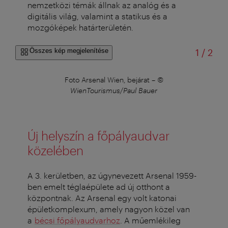
nemzetközi témák állnak az analóg és a
digitális világ, valamint a statikus és a
mozgóképek határterületén.
/
Összes kép megjelenítése
1
/
2
Foto Arsenal Wien, bejárat
–
©
WienTourismus/Paul Bauer
Új helyszín a főpályaudvar
közelében
A 3. kerületben, az úgynevezett Arsenal 1959-
ben emelt téglaépülete ad új otthont a
központnak. Az Arsenal egy volt katonai
épületkomplexum, amely nagyon közel van
a
bécsi főpályaudvarhoz
. A műemlékileg