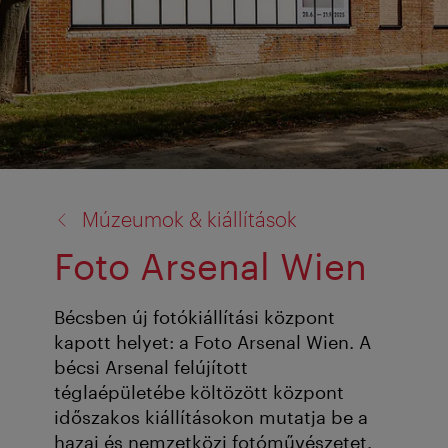
vissza
Múzeumok & kiállítások
a:
Foto Arsenal Wien
Bécsben új fotókiállítási központ
kapott helyet: a Foto Arsenal Wien. A
bécsi Arsenal felújított
téglaépületébe költözött központ
időszakos kiállításokon mutatja be a
hazai és nemzetközi fotóművészetet.