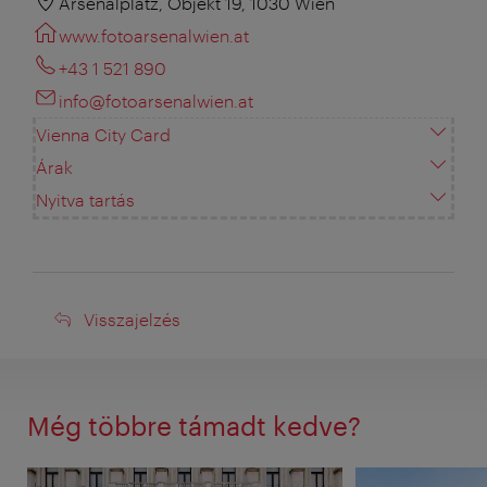
Arsenalplatz, Objekt 19, 1030 Wien
www.fotoarsenalwien.at
+43 1 521 890
info@fotoarsenalwien.at
Vienna City Card
Árak
Nyitva tartás
Visszajelzés
Visszajelzés
Még többre támadt kedve?