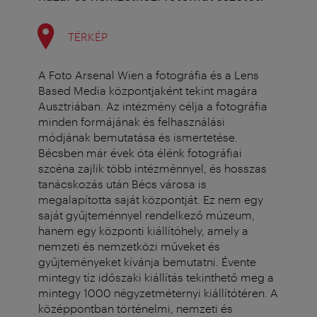
TÉRKÉP
A Foto Arsenal Wien a fotográfia és a Lens
Based Media központjaként tekint magára
Ausztriában. Az intézmény célja a fotográfia
minden formájának és felhasználási
módjának bemutatása és ismertetése.
Bécsben már évek óta élénk fotográfiai
szcéna zajlik több intézménnyel, és hosszas
tanácskozás után Bécs városa is
megalapította saját központját. Ez nem egy
saját gyűjteménnyel rendelkező múzeum,
hanem egy központi kiállítóhely, amely a
nemzeti és nemzetközi műveket és
gyűjteményeket kívánja bemutatni. Évente
mintegy tíz időszaki kiállítás tekinthető meg a
mintegy 1000 négyzetméternyi kiállítótéren. A
középpontban történelmi, nemzeti és