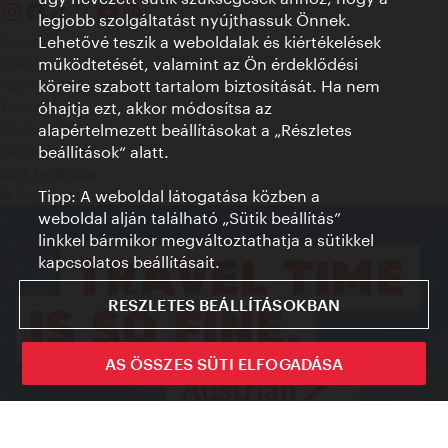
legjobb szolgáltatást nyújthassuk Önnek.
Kapcsolat
Lehetővé teszik a weboldalak és kiértékelések
Credits
működtetését, valamint az Ön érdeklődési
Adatvédelmi nyilatkozat
köreire szabott tartalom biztosítását. Ha nem
Terms of Use
óhajtja ezt, akkor módosítsa az
Megközelíthetőség
alapértelmezett beállításokat a „Részletes
Sajtókapcsolat
beállítások“ alatt.
Sütik beállítása
© Copyright WienTourismus
Tipp: A weboldal látogatása közben a
weboldal alján található „Sütik beállítás”
linkkel bármikor megváltoztathatja a sütikkel
kapcsolatos beállításait.
RESZLETES BEÁLLÍTÁSOKBAN
AS ÖSSZES SÜTI ELFOGADÁSA