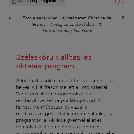
/
Összes kép megjelenítése
1
/
4
um - A
Foto Arsenal Wien, kiállítási nézet, Christine de
Foto A
rer
Grancy – A világ és az idők fölött
–
©
WienTourismus/Paul Bauer
Széleskörű kiállítási és
oktatási program
A fotókiállítások az épület földszintjén kaptak
helyet. A kiállítások mellett a Foto Arsenal
Wien széleskörű programokkal és
rendezvényekkel várja a látogatókat. A
hangsúly a művészeti és vizuális
médiakészségek oktatásán van. Különleges
programokkal várják a gyermekeket és
fiatalokat is. Az emeleten a különböző
workshopok számára szemináriumi termeket