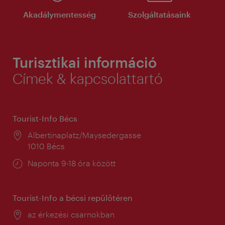
Akadálymentesség
Szolgáltatásaink
Turisztikai információ
Címek & kapcsolattartó
Tourist-Info Bécs
Helyszín:
Albertinaplatz/Maysedergasse
1010 Bécs
Nyitva
Naponta 9-18 óra között
tartás:
Tourist-Info a bécsi repülőtéren
Helyszín:
az érkezési csarnokban