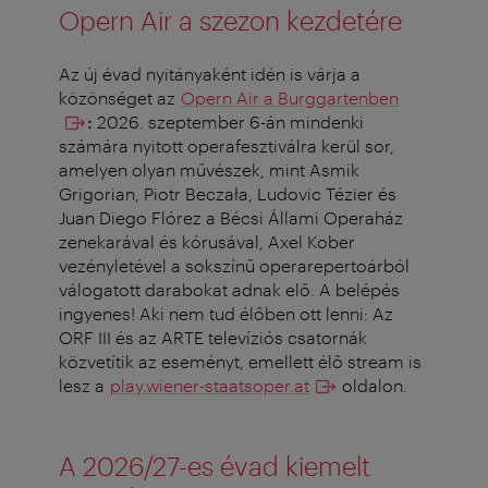
Opern Air a szezon kezdetére
Az új évad nyitányaként idén is várja a
közönséget az
Opern Air a Burggartenben
:
2026. szeptember 6-án mindenki
számára nyitott operafesztiválra kerül sor,
amelyen olyan művészek, mint Asmik
Grigorian, Piotr Beczała, Ludovic Tézier és
Juan Diego Flórez a Bécsi Állami Operaház
zenekarával és kórusával, Axel Kober
vezényletével a sokszínű operarepertoárból
válogatott darabokat adnak elő. A belépés
ingyenes! Aki nem tud élőben ott lenni: Az
ORF III és az ARTE televíziós csatornák
közvetítik az eseményt, emellett élő stream is
lesz a
play.wiener-staatsoper.at
oldalon.
A 2026/27-es évad kiemelt