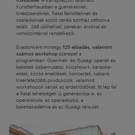
Künstlerhausban a gyerekeknek,
tinédzsereknek, fiatal felnőtteknek és
családoknak szóló zenés színház otthonra
talált.
248 ülőhellyel, zenekari árokkal és
vonószíntérrel rendelkezik.
Évadonként mintegy
125 előadás, valamint
számos workshop
szerepel a
programban: Gyermek- és ifjúsági operák és
balettek ősbemutatói, kvízshow-k, karaoke-
estek, közös éneklések, koncertek, kabaré,
kísérletezőbb produkciók, valamint
workshopok várják az érdeklődőket. Itt lép fel
a fiatal tehetségek új generációja is:
az
operaiskola, az operastúdió, a
balettakadémia és az ifjúsági társulat.