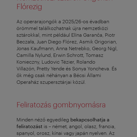
Flórezig
Az operarajongók a 2025/26-os évadban
örömmel találkozhatnak újra nemzetközi
sztárokkal, mint például Elīna Garanča, Piotr
Beczała, Juan Diego Flórez, Asmik Grigorian,
Jonas Kaufmann, Anna Netrebko, Georg Nigl,
Camilla Nylund, Erwin Schrott, Tomasz
Konieczny, Ludovic Tézier, Rolando
Villazón,
Pretty Yende és Sonya Yoncheva. És
ők még csak néhányan a Bécsi Állami
Operaház szupersztárjai közül.
Feliratozás gombnyomásra
Minden néző egyedileg
bekapcsolhatja a
feliratozást
is – német, angol, olasz, francia,
spanyol, orosz, kínai vagy japán nyelven. Az