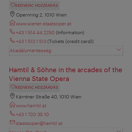
KEDVENC HOZZÁADÁS
Opernring 2, 1010 Wien
www.wiener-staatsoper.at
+43 1 514 44 2250
(Information)
+43 1 513 1 513
(Tickets (credit card))
Akadálymentesség
Hamtil & Söhne in the arcades of the
Vienna State Opera
KEDVENC HOZZÁADÁS
Kärntner Straße 40, 1010 Wien
www.hamtil.at
+43 1 720 35 10
staatsoper@hamtil.at