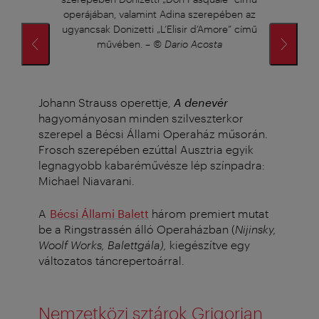
operájában, valamint Adina szerepében az
ugyancsak Donizetti „L’Elisir d’Amore” című
művében.
–
© Dario Acosta
Johann Strauss operettje,
A
denevér
hagyományosan minden szilveszterkor
szerepel a Bécsi Állami Operaház műsorán.
Frosch szerepében ezúttal Ausztria egyik
legnagyobb kabaréművésze lép színpadra:
Michael Niavarani.
A
Bécsi Állami Balett
három premiert mutat
be a Ringstrassén álló Operaházban (
Nijinsky,
Woolf Works, Balettgála),
kiegészítve egy
változatos táncrepertoárral.
Nemzetközi sztárok Grigorian