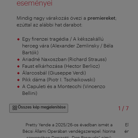
eseményei
Mindig nagy várakozás övezi a
premiereket
;
ezúttal az alábbi hat darabot:
Egy firenzei tragédia / A kékszakállú
herceg vára (Alexander Zemlinsky / Béla
Bartók)
Ariadné Naxoszban (Richard Strauss)
Faust elkárhozása (Hector Berlioz)
Álarcosbál (Giuseppe Verdi)
Pikk dáma (Piotr I. Tschaikowski)
A Capuleti és a Montecchi (Vincenzo
Bellini)
/
Összes kép megjelenítése
1
/
7
r
Pretty Yende a 2025/26-os évadban ismét a
Elīna 
Bécsi Állami Operában vendégszerepel: Norina
én, a 
szerepében Donizetti „Don Pasquale” című