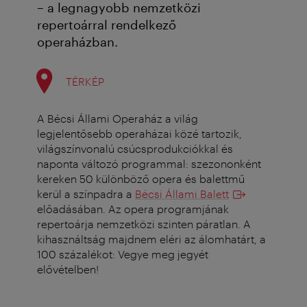
– a legnagyobb nemzetközi
repertoárral rendelkező
operaházban.
TÉRKÉP
A Bécsi Állami Operaház a világ
legjelentősebb operaházai közé tartozik,
világszínvonalú csúcsprodukciókkal és
naponta változó programmal: szezononként
kereken 50 különböző opera és balettmű
kerül a színpadra a
Bécsi Állami Balett
előadásában. Az opera programjának
repertoárja nemzetközi szinten páratlan. A
kihasználtság majdnem eléri az álomhatárt, a
100 százalékot: Vegye meg jegyét
elővételben!