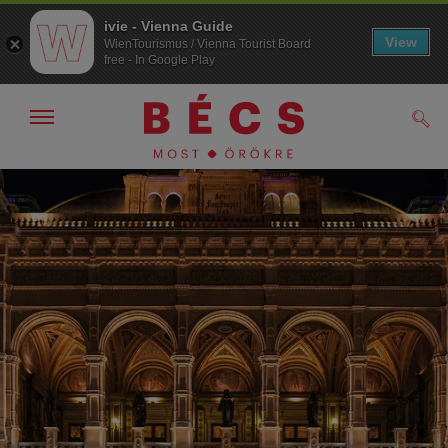
ivie - Vienna Guide
View
WienTourismus / Vienna Tourist Board
free - In Google Play
Navigáció
Kere
kijelzése
/
elrejtése
A
A
navigációhoz
tartalomhoz