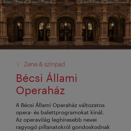
vissza
Zene & színpad
a:
Bécsi Állami
Operaház
A Bécsi Állami Operaház változatos
opera- és balettprogramokat kínál.
Az operavilág leghíresebb nevei
ragyogó pillanatokról gondoskodnak