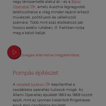
nagy táncparketté alakul át – ez a
Bécsi
Operabál
, amely Ausztria legnagyobb
találkozóhelye a világ minden tájáról érkező
művészek, politikusok és vállalkozók
számára. Több mint száz elsőbálozó pár
hosszú estélyi ruhában, ill. frakkban nyitja
meg a bálok bálját.
Szöveges alternatíva megjelenítése
Pompás építészet
A
vezetett túrákon
bepillanthat a
csodálatos operaház kulisszái mögé. Az
Állami Operaház épületét 1863 és 1869 között
epült, mint az újonnan kialakított Ringstrasse
egyik első csodálatos épületét.