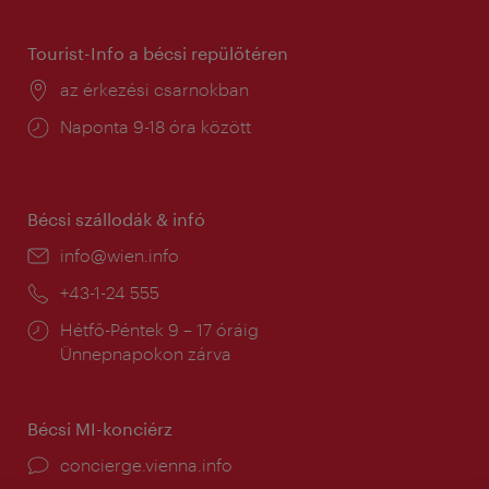
tartás:
Tourist-Info a bécsi repülőtéren
Helyszín:
az érkezési csarnokban
Nyitva
Naponta 9-18 óra között
tartás:
Bécsi szállodák & infó
E-
info@wien.info
mail:
Telefon:
+43-1-24 555
Nyitva
Hétfő-Péntek 9 – 17 óráig
tartás:
Ünnepnapokon zárva
Bécsi MI-konciérz
concierge.vienna.info