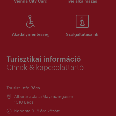
Vienna City Card
ivie alkalmazás
Akadálymentesség
Szolgáltatásaink
Turisztikai információ
Címek & kapcsolattartó
Tourist-Info Bécs
Helyszín:
Albertinaplatz/Maysedergasse
1010 Bécs
Nyitva
Naponta 9-18 óra között