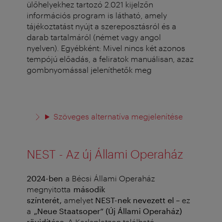
ülőhelyekhez tartozó 2.021 kijelzőn
információs program is látható, amely
tájékoztatást nyújt a szereposztásról és a
darab tartalmáról (német vagy angol
nyelven). Egyébként: Mivel nincs két azonos
tempójú előadás, a feliratok manuálisan, azaz
gombnyomással jeleníthetők meg
Szöveges alternatíva megjelenítése
NEST - Az új Állami Operaház
2024-ben
a Bécsi Állami Operaház
megnyitotta
második
színterét,
amelyet
NEST-nek nevezett el
– ez
a
„Neue Staatsoper” (Új Állami Operaház)
rövidítése
.
A Karlsplatzon található