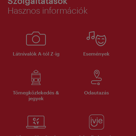
Szolgáltatások
Hasznos információk
Látnivalók A-tól Z-ig
Események
Tömegközlekedés &
Odautazás
jegyek