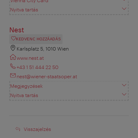
Vienna City Card
Nyitva tartás
Nest
KEDVENC HOZZÁADÁS
Karlsplatz 5, 1010 Wien
www.nest.at
+43 1 51 444 22 50
nest@wiener-staatsoper.at
Megjegyzések
Nyitva tartás
Visszajelzés
Visszajelzés