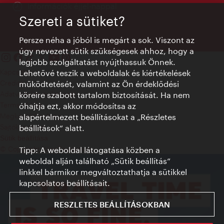
Információk éjjel-nappal
Szereti a sütiket?
Persze néha a jóból is megárt a sok. Viszont az
úgy nevezett sütik szükségesek ahhoz, hogy a
legjobb szolgáltatást nyújthassuk Önnek.
Kapcsolat
Lehetővé teszik a weboldalak és kiértékelések
Credits
működtetését, valamint az Ön érdeklődési
Adatvédelmi nyilatkozat
köreire szabott tartalom biztosítását. Ha nem
Terms of Use
óhajtja ezt, akkor módosítsa az
Megközelíthetőség
alapértelmezett beállításokat a „Részletes
Sajtókapcsolat
beállítások“ alatt.
Sütik beállítása
© Copyright WienTourismus
Tipp: A weboldal látogatása közben a
weboldal alján található „Sütik beállítás”
linkkel bármikor megváltoztathatja a sütikkel
kapcsolatos beállításait.
RESZLETES BEÁLLÍTÁSOKBAN